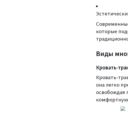
Эстетически
Современные
которые под
традиционно
Виды мно
Кровать-тра
Кровать-тра
она легко п
освобождая 
комфортную 