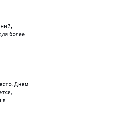
ний,
для более
есто. Днем
ется,
 в