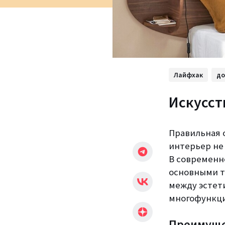
Лайфхак
д
Искусст
Правильная 
интерьер не
В современн
основными т
между эстет
многофункци
Преимуще