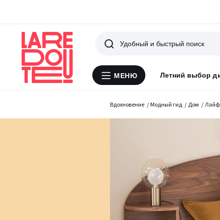
Поиск
Летний выбор д
МЕНЮ
Меню
La
Redoute
Вдохновение
Модный гид
Дом
Лайф