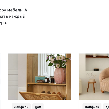
ру мебели. А
вать каждый
ра.
Лайфхак
дом
Лайфхак
д