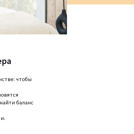
ера
нстве: чтобы
новятся
найти баланс
и.