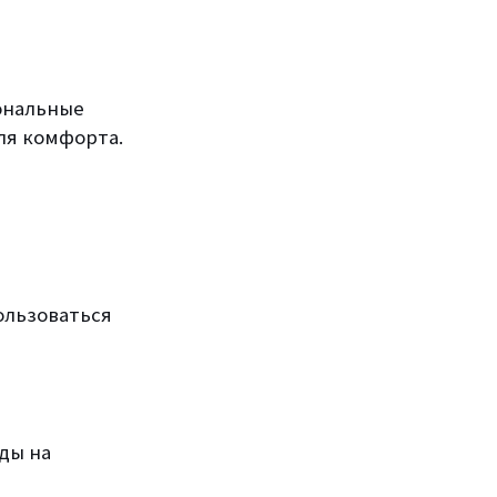
ональные
ля комфорта.
ользоваться
ды на