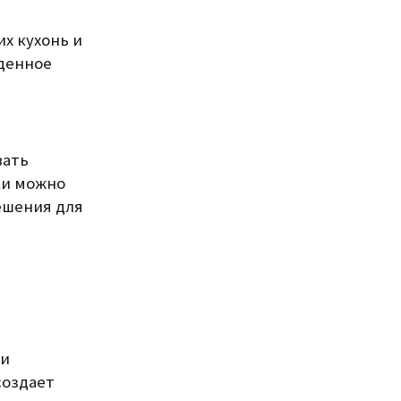
х кухонь и
еденное
вать
ки можно
ешения для
 и
создает