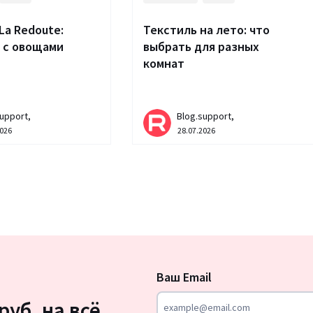
La Redoute:
Текстиль на лето: что
 с овощами
выбрать для разных
комнат
upport,
Blog.support,
2026
28.07.2026
Подписка
на
Ваш Email
новости
руб. на всё