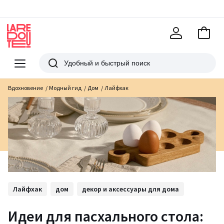
В
корзи
La
Redoute
Меню
Поиск
Вдохновение
Модный гид
Дом
Лайфхак
Лайфхак
дом
декор и аксессуары для дома
Идеи для пасхального стола: