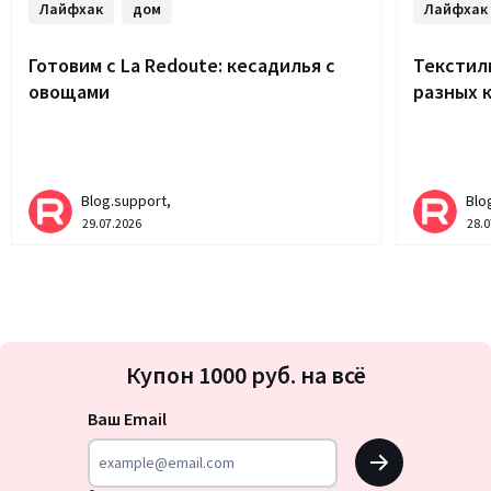
Лайфхак
дом
Лайфхак
Готовим с La Redoute: кесадилья с
Текстиль
овощами
разных 
Blog.support,
Blo
29.07.2026
28.0
Подписка
Купон 1000 руб. на всё
на
новости
Ваш Email
OK