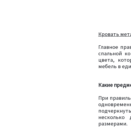
Кровать мет
Главное пра
спальной ко
цвета, кот
мебель в ед
Какие предм
При правиль
одновременн
подчеркнуть
несколько 
размерами.