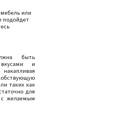
 мебель или
е подойдет
тесь
лжна быть
 вкусами и
 накапливая
собствующую
ли таких как
статочно для
 с желаемым