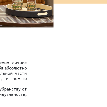
жено личное
бя абсолютно
альной части
и, и чем-то
убранству от
идуальность,