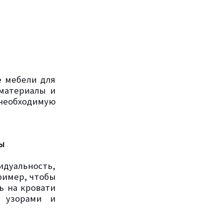
е мебели для
материалы и
необходимую
ны
идуальность,
ример, чтобы
 на кровати
, узорами и