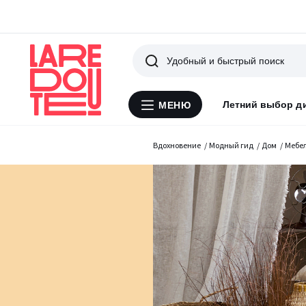
Поиск
Летний выбор д
МЕНЮ
Меню
La
Redoute
Вдохновение
Модный гид
Дом
Мебе