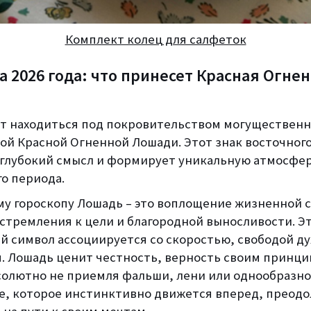
Комплект колец для салфеток
 2026 года: что принесет Красная Огне
дет находиться под покровительством могущественн
ой Красной Огненной Лошади. Этот знак восточного
е глубокий смысл и формирует уникальную атмосфе
о периода.
му гороскопу Лошадь – это воплощение жизненной 
 стремления к цели и благородной выносливости. Э
й символ ассоциируется со скоростью, свободой ду
. Лошадь ценит честность, верность своим принци
солютно не приемля фальши, лени или однообразно
е, которое инстинктивно движется вперед, преодо