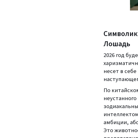
Символика
Лошадь
2026 год бу
харизматичн
несет в себ
наступающег
По китайско
неустанного
зодиакальны
интеллектом
амбиции, аб
Это животно