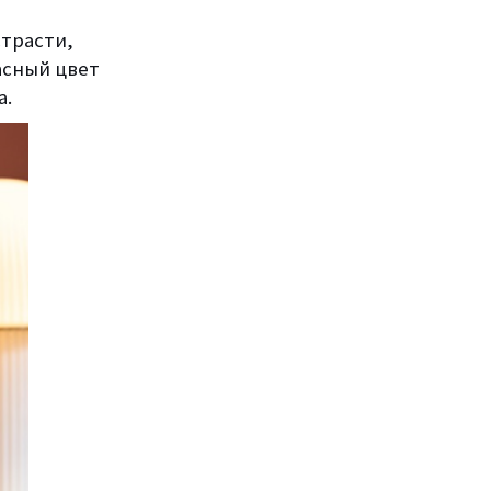
страсти,
асный цвет
а.