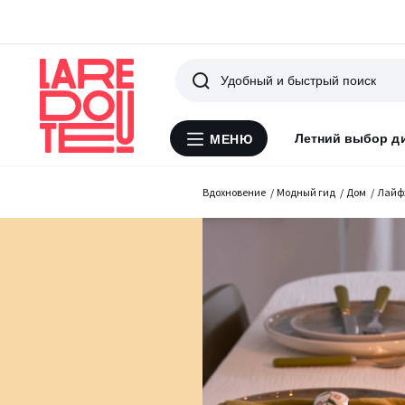
Поиск
Летний выбор д
МЕНЮ
Меню
La
Redoute
Вдохновение
Модный гид
Дом
Лайф