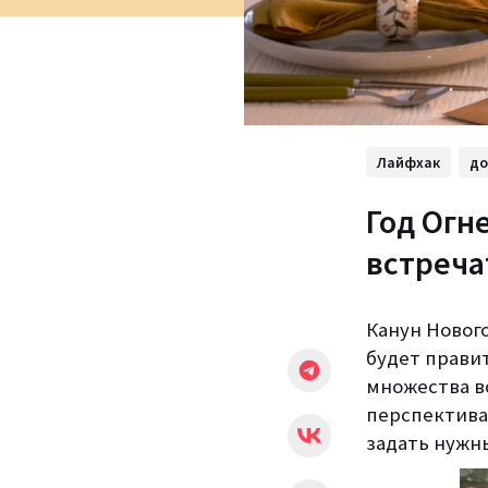
Лайфхак
д
Год Огн
встреча
Канун Нового
будет прави
множества в
перспективам
задать нужны