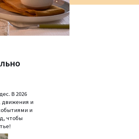
ильно
ес. В 2026
, движения и
событиями и
д, чтобы
тье!