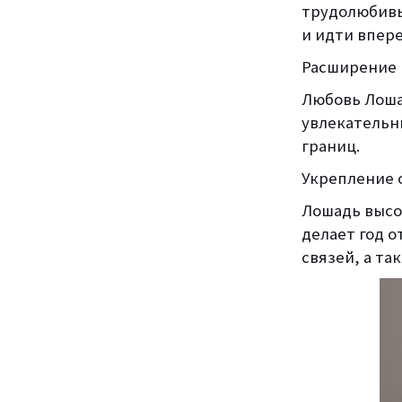
трудолюбивы
и идти впере
Расширение 
Любовь Лоша
увлекательн
границ.
Укрепление
Лошадь высо
делает год 
связей, а та