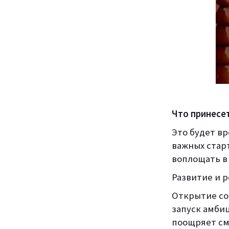
Что принесе
Это будет в
важных старт
воплощать в
Развитие и р
Открытие со
запуск амби
поощряет см