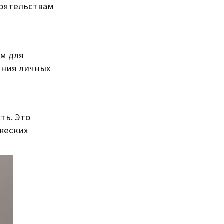
тоятельствам
ым для
ения личных
ть. Это
жеских