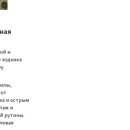
нная
ой и
 зодиака
ру
силы,
тот
ха и острым
пам и
й рутины.
левая