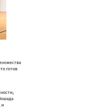
 множества
то готов
ьности,
 Лошадь
 и