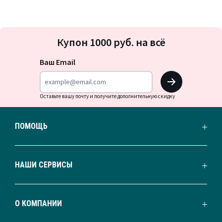
Подписка
Купон 1000 руб. на всё
на
новости
Ваш Email
OK
Оставьте вашу почту и получите дополнительную скидку
ПОМОЩЬ
НАШИ СЕРВИСЫ
О КОМПАНИИ