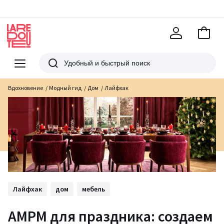
В
корзи
La
Redoute
Меню
Поиск
Вдохновение
Модный гид
Дом
Лайфхак
Лайфхак
дом
мебель
АМРМ для праздника: создаем