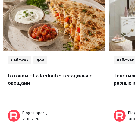
Лайфхак
дом
Лайфхак
Готовим с La Redoute: кесадилья с
Текстиль
овощами
разных 
Blog.support,
Blo
29.07.2026
28.0