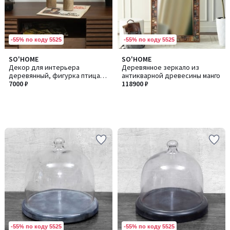
-55% по коду 5525
-55% по коду 5525
SO'HOME
SO'HOME
Декор для интерьера
Деревянное зеркало из
деревянный, фигурка птица
антикварной древесины манго
из манго
7000 ₽
118900 ₽
-55% по коду 5525
-55% по коду 5525