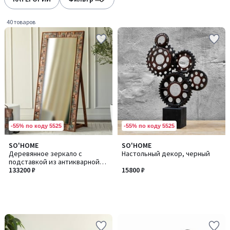
gauche
droite
40 товаров
-55% по коду 5525
-55% по коду 5525
SO'HOME
SO'HOME
Деревянное зеркало с
Настольный декор, черный
подставкой из антикварной
древесины манго
133200 ₽
15800 ₽