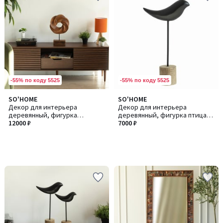
-55% по коду 5525
-55% по коду 5525
SO'HOME
SO'HOME
Декор для интерьера
Декор для интерьера
деревянный, фигурка
деревянный, фигурка птица
абстракция из манго
12000 ₽
из манго
7000 ₽