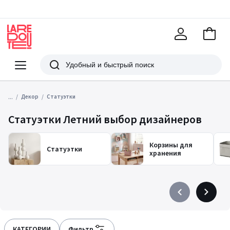
В
корзи
La
Redoute
Меню
Поиск
...
Декор
Статуэтки
Статуэтки Летний выбор дизайнеров
Корзины для
Статуэтки
хранения
Précédent
Suivant
-
-
défiler
défiler
à
à
КАТЕГОРИИ
Фильтр