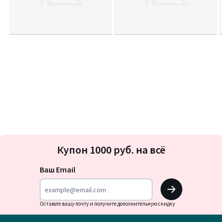
Подписка
Купон 1000 руб. на всё
на
новости
Ваш Email
OK
Оставьте вашу почту и получите дополнительную скидку