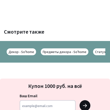
Смотрите также
Декор - So'home
Предметы декора - So'home
Статуэтки
Подписка
Купон 1000 руб. на всё
на
новости
Ваш Email
OK