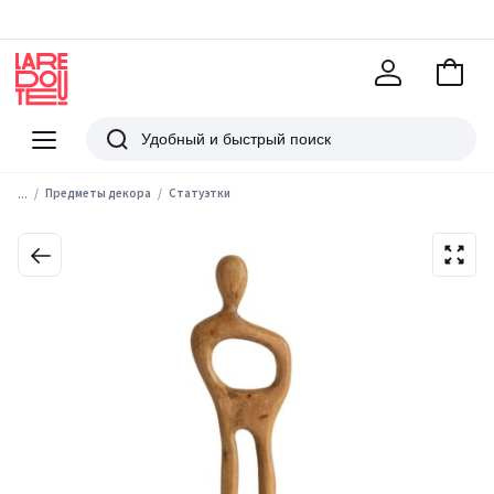
В
корзи
La
Redoute
Меню
Поиск
...
Предметы декора
Статуэтки