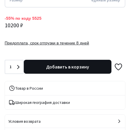
Размер
единый размер
-55% по коду 5525
10200 ₽
Предоплата, срок отгрузки в течение 8 дней
Количество
Добавить в корзину
1
Товар в России
Широкая география доставки
Условия возврата