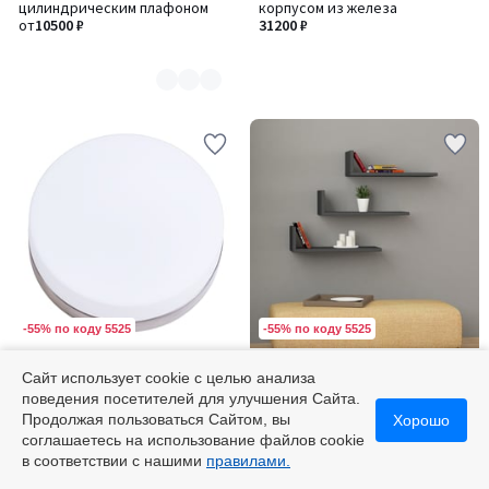
цилиндрическим плафоном
корпусом из железа
3
от
10500 ₽
31200 ₽
-55% по коду 5525
-55% по коду 5525
SO'HOME
SO'HOME
Сайт использует cookie с целью анализа
Потолочный светильник из
Полка
поведения посетителей для улучшения Сайта.
металла и стекла
Продолжая пользоваться Сайтом, вы
Хорошо
12700 ₽
12900 ₽
21500 ₽
-40%
соглашаетесь на использование файлов cookie
в соответствии с нашими
правилами.