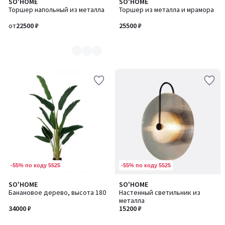
SO'HOME
SO'HOME
Количество
Торшер напольный из металла
Торшер из металла и мрамора
цветов:
3
от
22500 ₽
25500 ₽
-55% по коду 5525
-55% по коду 5525
SO'HOME
SO'HOME
Банановое дерево, высота 180
Настенный светильник из
металла
34000 ₽
15200 ₽