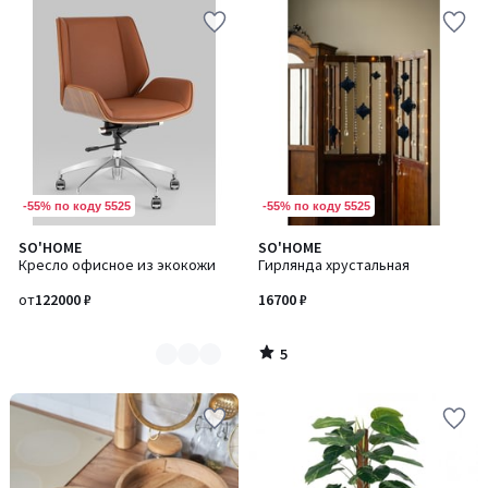
-55% по коду 5525
-55% по коду 5525
5
SO'HOME
SO'HOME
Количество
/
Кресло офисное из экокожи
Гирлянда хрустальная
цветов:
5
2
от
122000 ₽
16700 ₽
5
/
5