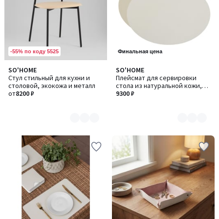
-55% по коду 5525
Финальная цена
SO'HOME
SO'HOME
Количество
Количество
Стул стильный для кухни и
Плейсмат для сервировки
цветов:
цветов:
столовой, экокожа и металл
стола из натуральной кожи,
3
4
от
8200 ₽
47,5 х 35 с
9300 ₽