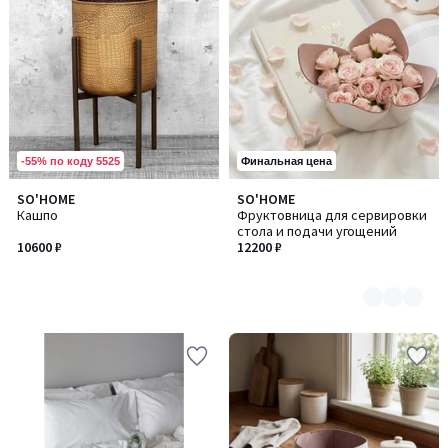
-55% по коду 5525
Финальная цена
SO'HOME
SO'HOME
Количество
Кашпо
Фруктовница для сервировки
цветов:
стола и подачи угощений
2
10600 ₽
12200 ₽