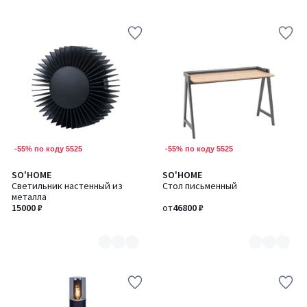
-55% по коду 5525
-55% по коду 5525
SO'HOME
SO'HOME
Количество
Количество
Светильник настенный из
Стол письменный
цветов:
цветов:
металла
3
2
15000 ₽
от
46800 ₽