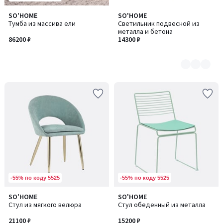
SO'HOME
SO'HOME
Количество
Тумба из массива ели
Светильник подвесной из
цветов:
металла и бетона
3
86200 ₽
14300 ₽
-55% по коду 5525
-55% по коду 5525
5
SO'HOME
SO'HOME
/
Стул из мягкого велюра
Стул обеденный из металла
5
21100 ₽
15200 ₽