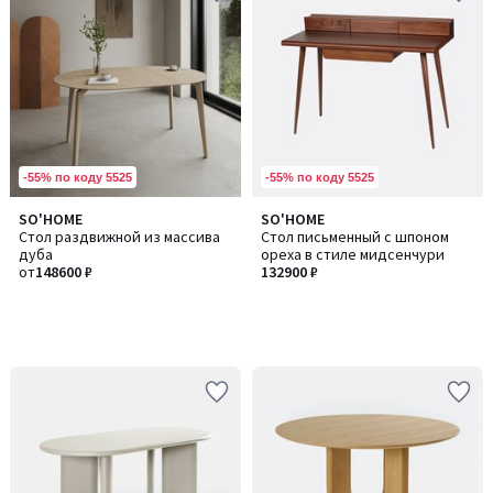
-55% по коду 5525
-55% по коду 5525
SO'HOME
SO'HOME
Стол раздвижной из массива
Стол письменный с шпоном
дуба
ореха в стиле мидсенчури
от
148600 ₽
132900 ₽