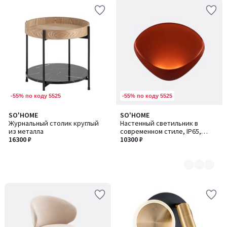
-55% по коду 5525
-55% по коду 5525
SO'HOME
SO'HOME
Количество
Журнальный столик круглый
Настенный светильник в
цветов:
из металла
современном стиле, IP65,
5
16300 ₽
тёплый свет
10300 ₽