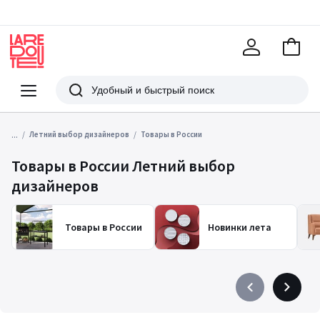
В
корзи
La
Redoute
Меню
Поиск
...
Летний выбор дизайнеров
Товары в России
Товары в России Летний выбор
дизайнеров
Товары в России
Новинки лета
Précédent
Suivant
-
-