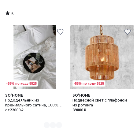
5
/
5
-55% по коду 5525
-55% по коду 5525
SO'HOME
SO'HOME
Количество
Пододеяльник из
Подвесной свет с плафоном
цветов:
премиального сатина, 100%
из ротанга
2
хлопок, 400TC
от
22000 ₽
39000 ₽