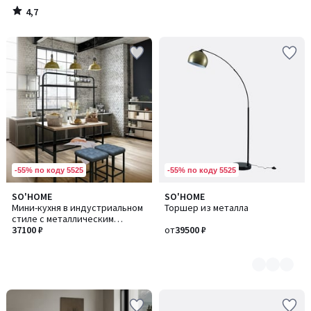
4,7
/
5
-55% по коду 5525
-55% по коду 5525
SO'HOME
SO'HOME
Количество
Мини-кухня в индустриальном
Торшер из металла
цветов:
стиле с металлическим
3
каркасом
37100 ₽
от
39500 ₽