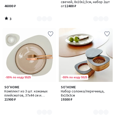
5
свечей, 8х10х2,5см, набор 2шт
2
5
46000 ₽
от
12400 ₽
3
/
5
-55% по коду 5525
-55% по коду 5525
SO'HOME
SO'HOME
Количество
Количество
Комплект из 3 шт. кожаных
Набор солонка/перечница,
цветов:
цветов:
плейсматов, 37x44 см и
8х10х3см
6
3
подстаканник
21900 ₽
19300 ₽