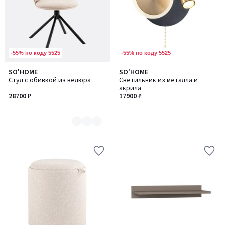
-55% по коду 5525
-55% по коду 5525
SO'HOME
SO'HOME
Количество
Стул с обивкой из велюра
Светильник из металла и
цветов:
акрила
3
28700 ₽
17900 ₽