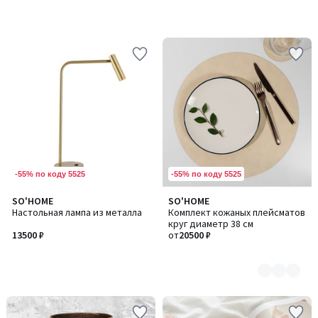
-55% по коду 5525
-55% по коду 5525
SO'HOME
SO'HOME
Количество
Настольная лампа из металла
Комплект кожаных плейсматов
цветов:
круг диаметр 38 см
4
13500 ₽
от
20500 ₽