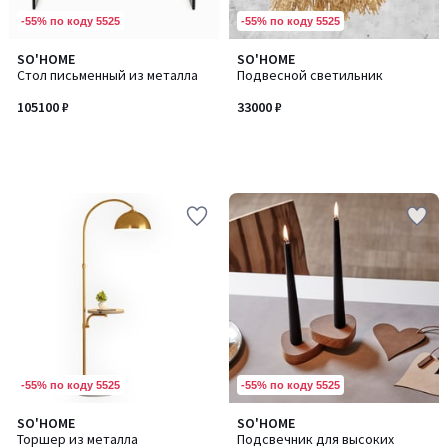
-55% по коду 5525
-55% по коду 5525
SO'HOME
SO'HOME
Стол письменный из металла
Подвесной светильник
105100 ₽
33000 ₽
-55% по коду 5525
-55% по коду 5525
3
SO'HOME
SO'HOME
Количество
Количество
/
Торшер из металла
Подсвечник для высоких
цветов:
цветов: