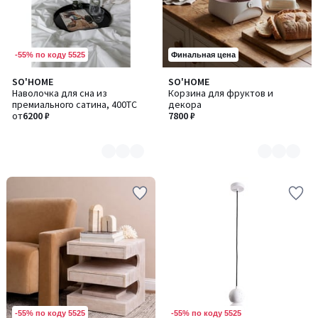
-55% по коду 5525
Финальная цена
SO'HOME
SO'HOME
Количество
Количество
Наволочка для сна из
Корзина для фруктов и
цветов:
цветов:
премиального сатина, 400TC
декора
2
2
от
6200 ₽
7800 ₽
-55% по коду 5525
-55% по коду 5525