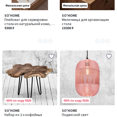
Финальная цена
Финальная цена
SO'HOME
SO'HOME
Количество
Количество
Плейсмат для сервировки
Мелочница для организации
цветов:
цветов:
стола из натуральной кожи, 45
стола
4
2
х 30 см
9300 ₽
10300 ₽
-55% по коду 5525
-55% по коду 5525
SO'HOME
SO'HOME
Набор из 2-х кофейных
Подвесной свет