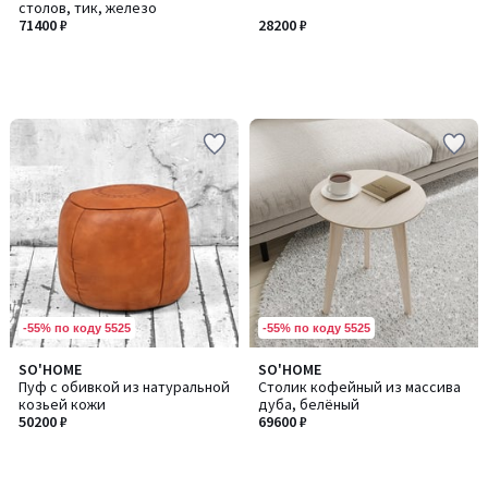
столов, тик, железо
71400 ₽
28200 ₽
-55% по коду 5525
-55% по коду 5525
SO'HOME
SO'HOME
Пуф с обивкой из натуральной
Столик кофейный из массива
козьей кожи
дуба, белёный
50200 ₽
69600 ₽