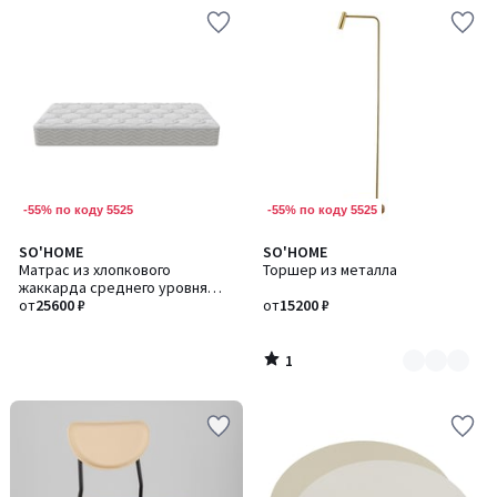
-55% по коду 5525
-55% по коду 5525
1
SO'HOME
SO'HOME
Количество
/
Матрас из хлопкового
Торшер из металла
цветов:
5
жаккарда среднего уровня
2
жесткости
от
25600 ₽
от
15200 ₽
1
/
5