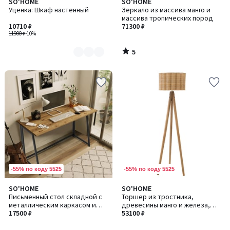
5
SO'HOME
SO'HOME
Количество
/
Уценка: Шкаф настенный
Зеркало из массива манго и
цветов:
5
массива тропических пород
2
10710 ₽
71300 ₽
11900 ₽
-10%
5
/
5
-55% по коду 5525
-55% по коду 5525
4,7
SO'HOME
SO'HOME
/ 5
Письменный стол складной с
Торшер из тростника,
металлическим каркасом и
древесины манго и железа,
столешницей под дерево
17500 ₽
40х156 см
53100 ₽