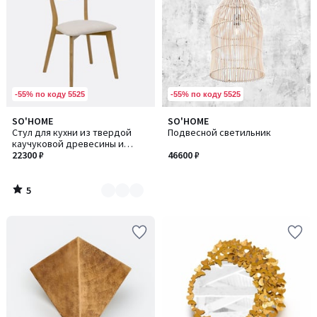
-55% по коду 5525
-55% по коду 5525
5
SO'HOME
SO'HOME
Количество
/
Стул для кухни из твердой
Подвесной светильник
цветов:
5
каучуковой древесины и
4
шпона
22300 ₽
46600 ₽
5
/
5