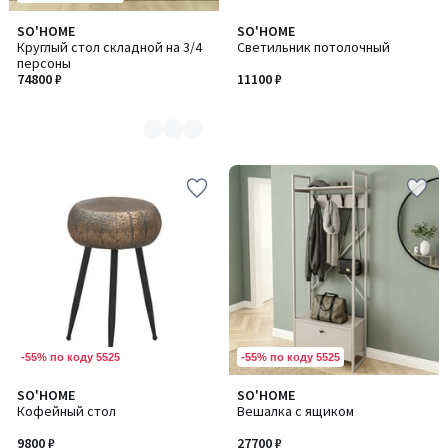
SO'HOME
SO'HOME
Количество
Круглый стол складной на 3/4
Светильник потолочный
цветов:
персоны
2
74800 ₽
11100 ₽
-55% по коду 5525
-55% по коду 5525
SO'HOME
SO'HOME
Количество
Кофейный стол
Вешалка с ящиком
цветов:
2
9800 ₽
27700 ₽