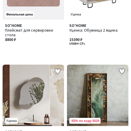
Финальная цена
Уценка
SO'HOME
SO'HOME
Плейсмат для сервировки
Уценка: Обувница 2 ящика
стола
8800 ₽
15390 ₽
17100 ₽
-10%
-55% по коду 5525
Уценка