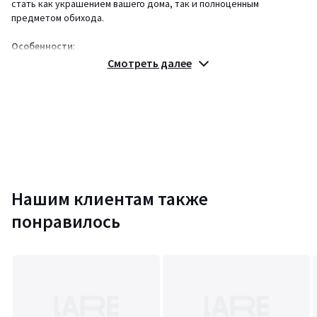
стать как украшением вашего дома, так и полноценным
предметом обихода.
Особенности
:
• материал: массив манго
Смотреть далее
• три тарелки - подноса разного размера в комплекте
• можно использовать в качестве посуды без прямого контакта с
пищей
О материале:
На санскрите слово "манго" означает "великий фрукт" - это один
из священных символов Индии.
Для производства мебели мы используем отборную древесину
«великого» дерева.
Нашим клиентам также
Благодаря этому создаются изделия с уникальными природными
понравилось
рисунками, солнечными оттенками и необыкновенно теплой
энергетикой.
Примечание
:
Внешний вид данного предмета интерьера может незначительно
отличаться от изображения на фото в силу естественных
особенностей древесины и других природных материалов,