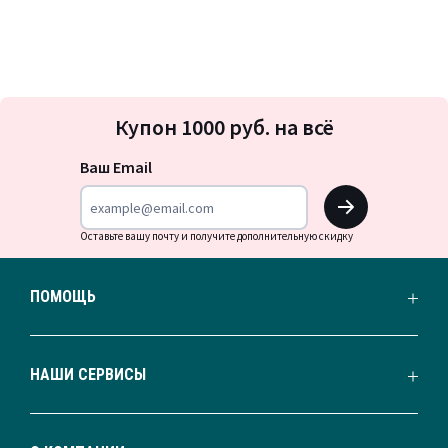
Подписка
Купон 1000 руб. на всё
на
новости
Ваш Email
OK
Оставьте вашу почту и получите дополнительную скидку
ПОМОЩЬ
НАШИ СЕРВИСЫ