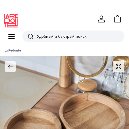
В
корзи
La
Redoute
Меню
Поиск
La Redoute