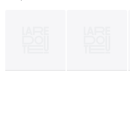
• Длина: 35 см
• Ширина: 35
• Высота: 7 см
• Вес: 3 кг
Основные материалы в изделии: отборный массив манго, массив
Срок возврата - 14 дней. Гарантия на товар 1 год
Цвета
Каштановый
Размеры
единый размер