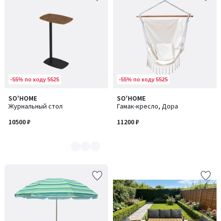
-55% по коду 5525
-55% по коду 5525
SO'HOME
SO'HOME
Количество
Журнальный стол
Гамак-кресло, Дора
цветов:
4
10500 ₽
11200 ₽