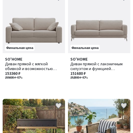
Финальная цена
Финальная цена
SO'HOME
SO'HOME
Диван прямой с мягкой
Диван прямой с лаконичным
обивкой и возможностью
силуэтом и функцией
гибкой конфигурации
153360 ₽
спального места
151680 ₽
255600 ₽
-40%
252800 ₽
-40%