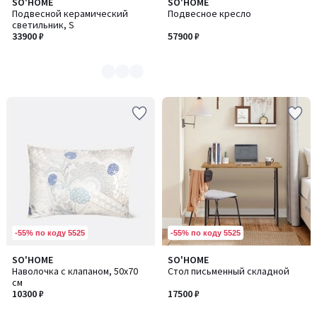
SO'HOME
SO'HOME
Количество
Подвесной керамический
Подвесное кресло
цветов:
светильник, S
6
33900 ₽
57900 ₽
-55% по коду 5525
-55% по коду 5525
SO'HOME
SO'HOME
Наволочка с клапаном, 50х70
Стол письменный складной
см
10300 ₽
17500 ₽