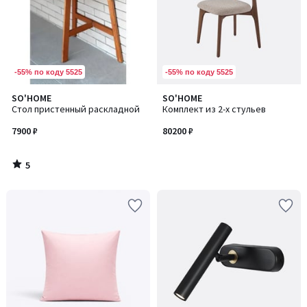
-55% по коду 5525
-55% по коду 5525
5
SO'HOME
SO'HOME
/
Стол пристенный раскладной
Комплект из 2-х стульев
5
7900 ₽
80200 ₽
5
/
5