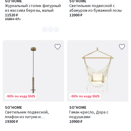
SO'HOME
SO'HOME
Количество
Журнальный столик фигурный
Светильник подвесной с
цветов:
из массива березы, малый
абажуром из бумажной лозы
4
11520 ₽
12000 ₽
19200 ₽
-40%
-55% по коду 5525
-55% по коду 5525
SO'HOME
SO'HOME
Количество
Светильник подвесной,
Гамак-кресло, Дора с
цветов:
плафон из латуни и
подушками
2
травертина
19300 ₽
10900 ₽