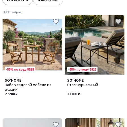
gauche
droite
493 товаров
-55% по коду 5525
-55% по коду 5525
SO'HOME
SO'HOME
Набор садовой мебели из
Стол журнальный
акации
27200 ₽
11700 ₽