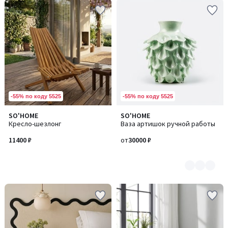
-55% по коду 5525
-55% по коду 5525
SO'HOME
SO'HOME
Количество
Кресло-шезлонг
Ваза артишок ручной работы
цветов:
2
11400 ₽
от
30000 ₽