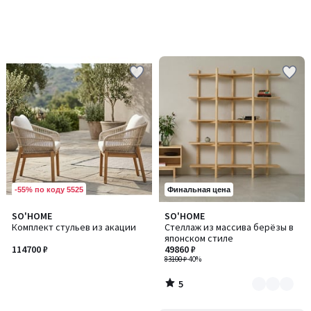
-55% по коду 5525
Финальная цена
5
SO'HOME
SO'HOME
Количество
/
Комплект стульев из акации
Стеллаж из массива берёзы в
цветов:
5
японском стиле
4
114700 ₽
49860 ₽
83100 ₽
-40%
5
/
5