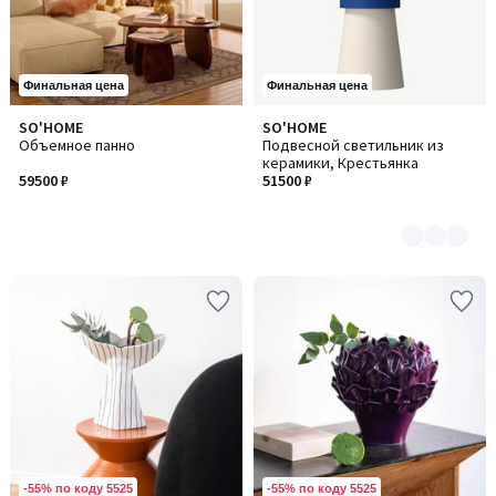
Финальная цена
Финальная цена
SO'HOME
SO'HOME
Количество
Объемное панно
Подвесной светильник из
цветов:
керамики, Крестьянка
3
59500 ₽
51500 ₽
-55% по коду 5525
-55% по коду 5525