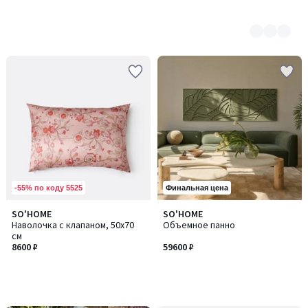
-55% по коду 5525
Финальная цена
SO'HOME
SO'HOME
Наволочка с клапаном, 50х70
Объемное панно
см
8600 ₽
59600 ₽