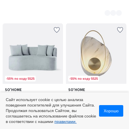
-55% по коду 5525
-55% по коду 5525
SO'HOME
SO'HOME
Количество
Количество
Диван прямой с обивкой
Светильник настенный
цветов:
цветов:
букле
светодиодный с мраморной
Сайт использует cookie с целью анализа
4
2
125100 ₽
фактурой
19300 ₽
поведения посетителей для улучшения Сайта.
Продолжая пользоваться Сайтом, вы
Хорошо
соглашаетесь на использование файлов cookie
в соответствии с нашими
правилами.