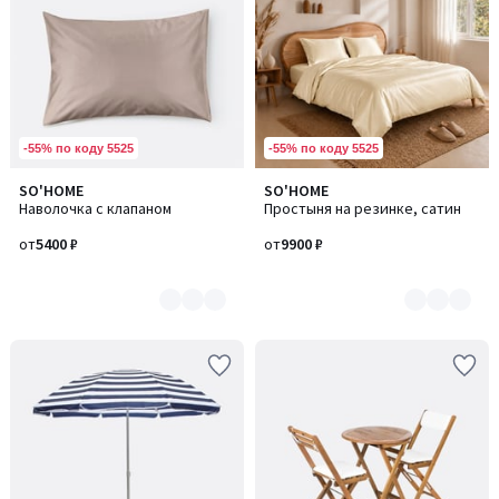
-55% по коду 5525
-55% по коду 5525
SO'HOME
SO'HOME
Количество
Количество
Наволочка с клапаном
Простыня на резинке, сатин
цветов:
цветов:
6
15
от
5400 ₽
от
9900 ₽