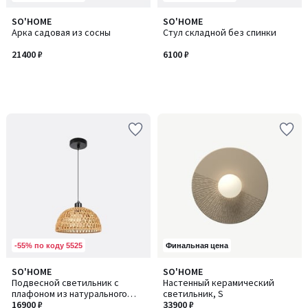
SO'HOME
SO'HOME
Арка садовая из сосны
Стул складной без спинки
21400 ₽
6100 ₽
-55% по коду 5525
Финальная цена
SO'HOME
SO'HOME
Количество
Подвесной светильник с
Настенный керамический
цветов:
плафоном из натурального
светильник, S
3
джута
16900 ₽
33900 ₽