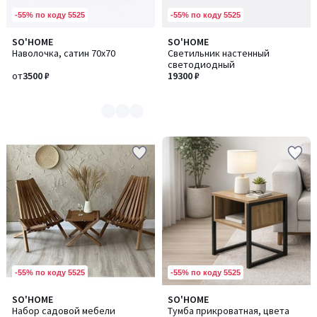
-55% по коду 5525
-55% по коду 5525
SO'HOME
SO'HOME
Количество
Наволочка, сатин 70x70
Светильник настенный
цветов:
светодиодный
15
от
3500 ₽
19300 ₽
-55% по коду 5525
-55% по коду 5525
SO'HOME
SO'HOME
Набор садовой мебели
Тумба прикроватная, цвета