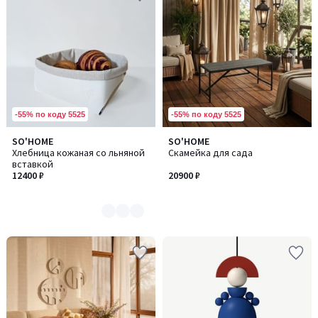
-55% по коду 5525
-55% по коду 5525
SO'HOME
SO'HOME
Количество
Хлебница кожаная со льняной
Скамейка для сада
цветов:
вставкой
5
12400 ₽
20900 ₽