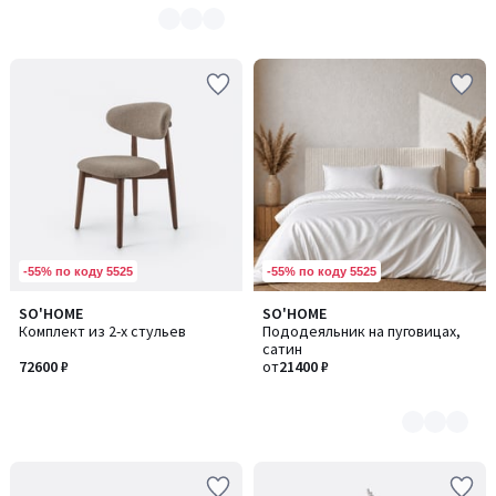
-55% по коду 5525
-55% по коду 5525
SO'HOME
SO'HOME
Количество
Комплект из 2-х стульев
Пододеяльник на пуговицах,
цветов:
сатин
15
72600 ₽
от
21400 ₽