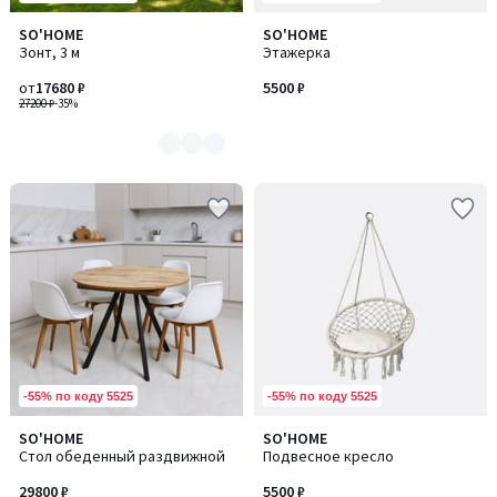
SO'HOME
SO'HOME
Количество
Зонт, 3 м
Этажерка
цветов:
2
от
17680 ₽
5500 ₽
27200 ₽
-35%
-55% по коду 5525
-55% по коду 5525
SO'HOME
SO'HOME
Стол обеденный раздвижной
Подвесное кресло
29800 ₽
5500 ₽