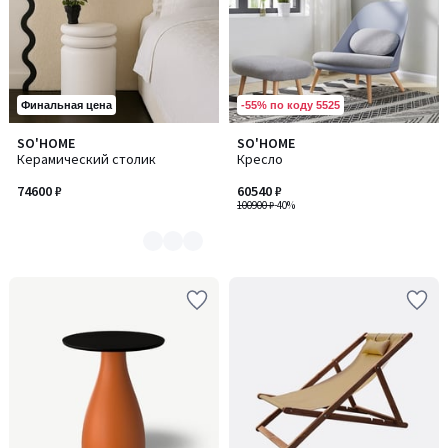
-55% по коду 5525
Финальная цена
SO'HOME
SO'HOME
Количество
Керамический столик
Кресло
цветов:
7
74600 ₽
60540 ₽
100900 ₽
-40%