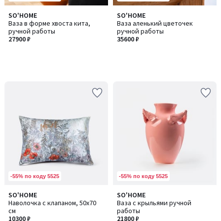
SO'HOME
SO'HOME
Ваза в форме хвоста кита,
Ваза аленький цветочек
ручной работы
ручной работы
27900 ₽
35600 ₽
-55% по коду 5525
-55% по коду 5525
SO'HOME
SO'HOME
Количество
Наволочка с клапаном, 50х70
Ваза с крыльями ручной
цветов:
см
работы
2
10300 ₽
21800 ₽