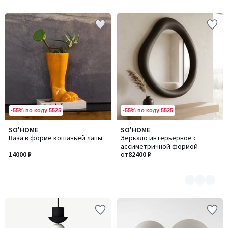
-55% по коду 5525
-55% по коду 5525
SO'HOME
SO'HOME
Количество
Ваза в форме кошачьей лапы
Зеркало интерьерное с
цветов:
ассиметричной формой
4
14000 ₽
от
82400 ₽