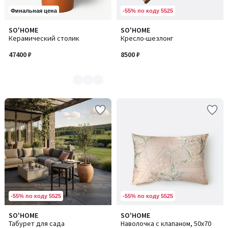
-55% по коду 5525
Финальная цена
SO'HOME
SO'HOME
Количество
Керамический столик
Кресло-шезлонг
цветов:
4
47400 ₽
8500 ₽
-55% по коду 5525
-55% по коду 5525
SO'HOME
SO'HOME
Табурет для сада
Наволочка с клапаном, 50х70