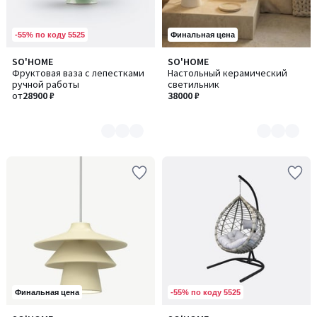
-55% по коду 5525
Финальная цена
SO'HOME
SO'HOME
Количество
Количество
Фруктовая ваза с лепестками
Настольный керамический
цветов:
цветов:
ручной работы
светильник
2
3
от
28900 ₽
38000 ₽
-55% по коду 5525
Финальная цена