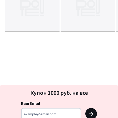
Подписка
Купон 1000 руб. на всё
на
новости
Ваш Email
OK