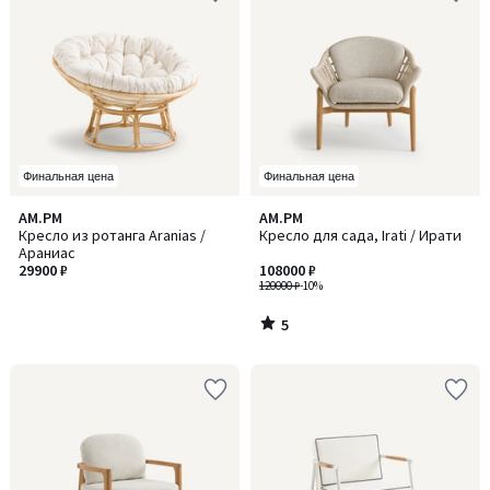
Финальная цена
Финальная цена
5
AM.PM
AM.PM
/
Кресло из ротанга Aranias /
Кресло для сада, Irati / Ирати
5
Араниас
29900 ₽
108000 ₽
120000 ₽
-10%
5
/
5