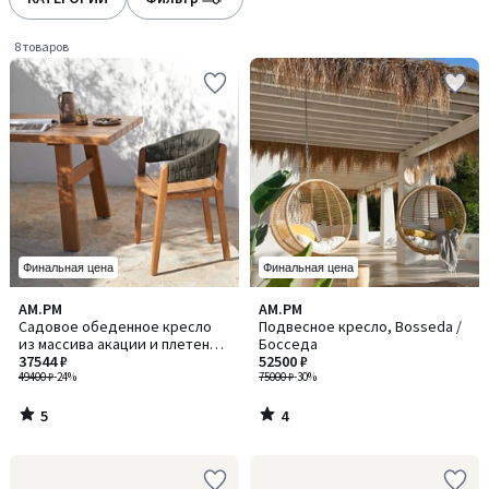
gauche
droite
8 товаров
Финальная цена
Финальная цена
5
4
AM.PM
AM.PM
/
/
Садовое обеденное кресло
Подвесное кресло, Bosseda /
5
5
из массива акации и плетеной
Босседа
веревки, CHABLIS / ШАБЛИ
37544 ₽
52500 ₽
49400 ₽
-24%
75000 ₽
-30%
5
4
/
/
5
5