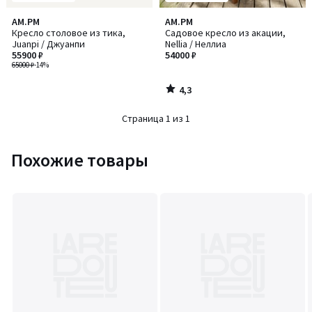
4,3
AM.PM
AM.PM
/ 5
Кресло столовое из тика,
Садовое кресло из акации,
Juanpi / Джуанпи
Nellia / Неллиа
55900 ₽
54000 ₽
65000 ₽
-14%
4,3
/
5
Страница 1 из 1
Похожие товары