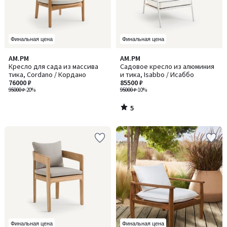
Финальная цена
Финальная цена
5
AM.PM
AM.PM
/
Кресло для сада из массива
Садовое кресло из алюминия
5
тика, Cordano / Кордано
и тика, Isabbo / Исаббо
76000 ₽
85500 ₽
95000 ₽
-20%
95000 ₽
-10%
5
/
5
Финальная цена
Финальная цена