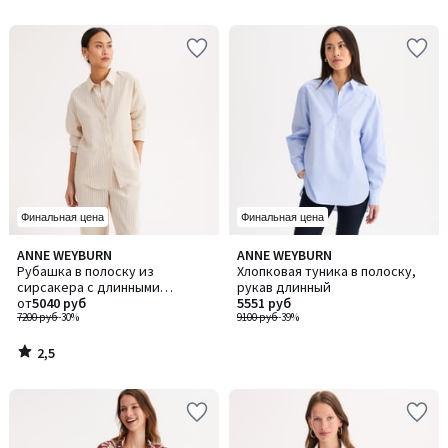
5
Финальная цена
Финальная цена
2,5
ANNE WEYBURN
ANNE WEYBURN
/ 5
Рубашка в полоску из
Хлопковая туника в полоску,
сирсакера с длинными
рукав длинный
рукавами
от
5040 руб
5551 руб
7200 руб
-30%
9100 руб
-39%
2,5
/
5