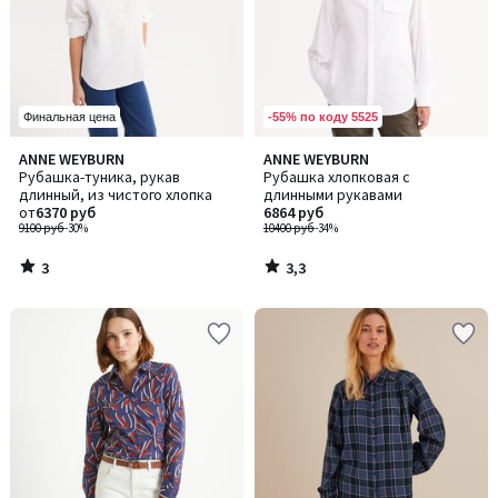
-55% по коду 5525
Финальная цена
3
3,3
ANNE WEYBURN
ANNE WEYBURN
/
/ 5
Рубашка-туника, рукав
Рубашка хлопковая с
5
длинный, из чистого хлопка
длинными рукавами
от
6370 руб
6864 руб
9100 руб
-30%
10400 руб
-34%
3
3,3
/
/
5
5