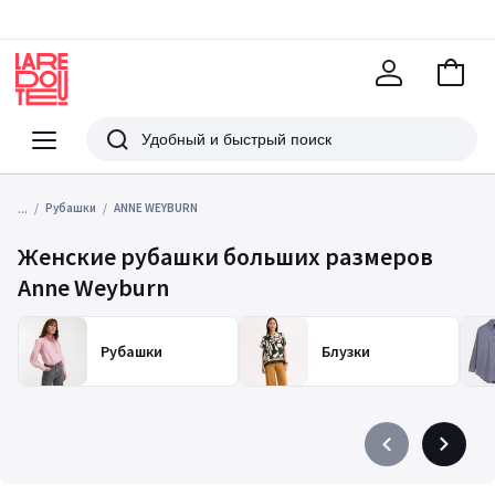
В
корзи
La
Redoute
Меню
Поиск
...
Рубашки
ANNE WEYBURN
Женские рубашки больших размеров
Anne Weyburn
Рубашки
Блузки
Précédent
Suivant
-
-