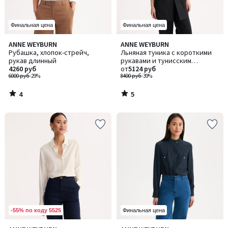
Финальная цена
Финальная цена
4
5
ANNE WEYBURN
ANNE WEYBURN
/
/
Рубашка, хлопок-стрейч,
Льняная туника с короткими
5
5
рукав длинный
рукавами и тунисским
4260 руб
воротником
от
5124 руб
6000 руб
-29%
8400 руб
-39%
4
5
/
/
5
5
-55% по коду 5525
Финальная цена