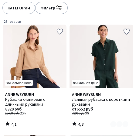
défiler
défiler
à
à
КАТЕГОРИИ
Фильтр
gauche
droite
23 товаров
Финальная цена
Финальная цена
4,1
4,8
ANNE WEYBURN
ANNE WEYBURN
Количество
/ 5
/ 5
Рубашка хлопковая с
Льняная рубашка с короткими
цветов:
длинными рукавами
рукавами
2
8320 руб
от
6552 руб
10400 руб
-20%
7200 руб
-9%
4,1
4,8
/
/
5
5