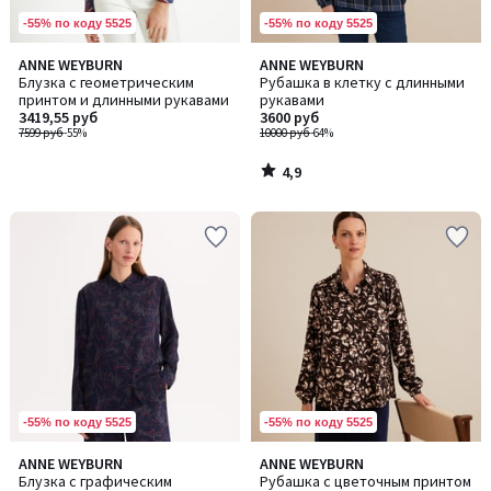
-55% по коду 5525
-55% по коду 5525
4,9
ANNE WEYBURN
ANNE WEYBURN
/ 5
Блузка с геометрическим
Рубашка в клетку с длинными
принтом и длинными рукавами
рукавами
3419,55 руб
3600 руб
7599 руб
-55%
10000 руб
-64%
4,9
/
5
-55% по коду 5525
-55% по коду 5525
4,6
4,8
ANNE WEYBURN
ANNE WEYBURN
/ 5
/ 5
Блузка с графическим
Рубашка с цветочным принтом