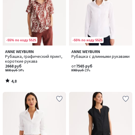
-55% по коду 5525
-55% по коду 5525
4,8
ANNE WEYBURN
ANNE WEYBURN
/ 5
Рубашка, графический принт,
Рубашка с длинными рукавами
короткие рукава
2668 руб
от
7565 руб
5800 руб
-54%
8900 руб
-15%
4,8
/
5