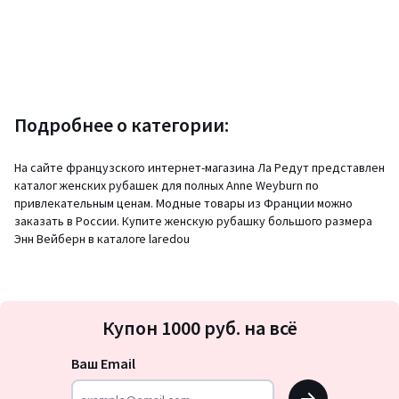
Подробнее о категории:
На сайте французского интернет-магазина Ла Редут представлен
каталог женских рубашек для полных Anne Weyburn по
привлекательным ценам. Модные товары из Франции можно
заказать в России. Купите женскую рубашку большого размера
Энн Вейберн в каталоге laredou
Подписка
Купон 1000 руб. на всё
на
новости
Ваш Email
OK