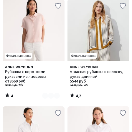
Финальная цена
Финальная цена
4
4,2
ANNE WEYBURN
ANNE WEYBURN
Количество
/
/ 5
Рубашка с короткими
Атласная рубашка в полоску,
цветов:
5
рукавами из лиоцелла
рукав длинный
2
от
3660 руб
5544 руб
6000 руб
-39%
8400 руб
-34%
4
4,2
/
/
5
5