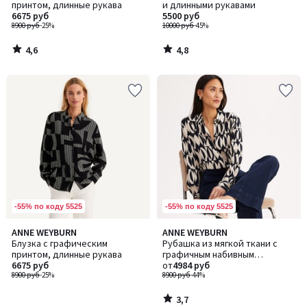
принтом, длинные рукава
и длинными рукавами
6675 руб
5500 руб
8900 руб
-25%
10000 руб
-45%
4,6
4,8
/
/
5
5
-55% по коду 5525
-55% по коду 5525
3,7
ANNE WEYBURN
ANNE WEYBURN
/ 5
Блузка с графическим
Рубашка из мягкой ткани с
принтом, длинные рукава
графичным набивным
6675 руб
рисунком, рукав длинный
от
4984 руб
8900 руб
-25%
8900 руб
-44%
3,7
/