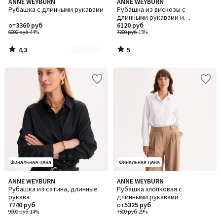
4,3
5
ANNE WEYBURN
ANNE WEYBURN
Количество
/ 5
/
Рубашка с длинными рукавами
Рубашка из вискозы с
цветов:
5
длинными рукавами и
2
от
3360 руб
воротником мао
6120 руб
6000 руб
-44%
7200 руб
-15%
4,3
5
/
/
5
5
Финальная цена
Финальная цена
4,5
4,1
ANNE WEYBURN
ANNE WEYBURN
Количество
/ 5
/ 5
Рубашка из сатина, длинные
Рубашка хлопковая с
цветов:
рукава
длинными рукавами
2
7740 руб
от
5325 руб
9000 руб
-14%
7500 руб
-29%