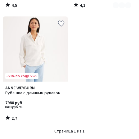
4,5
4,1
/
/
5
5
-55% по коду 5525
2,7
ANNE WEYBURN
/ 5
Рубашка с длинным рукавом
7980 руб
8400 руб
-5%
2,7
/
5
Страница 1 из 1