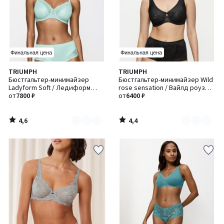
Финальная цена
Финальная цена
4,6
4,4
TRIUMPH
TRIUMPH
Количество
Количество
/ 5
/ 5
Бюстгальтер-минимайзер
Бюстгальтер-минимайзер Wild
цветов:
цветов:
Ladyform Soft / Ледиформ
rose sensation / Вайлд роуз
2
4
Софт
от
7800 ₽
сенсейшн
от
6400 ₽
4,6
4,4
/
/
5
5