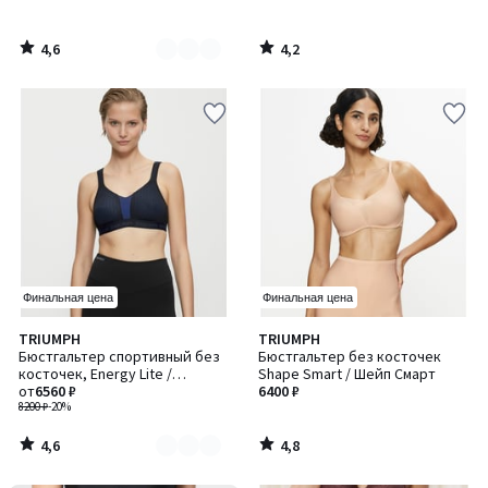
4,6
4,2
/
/
5
5
Финальная цена
Финальная цена
4,6
4,8
TRIUMPH
TRIUMPH
Количество
/ 5
/ 5
Бюстгальтер спортивный без
Бюстгальтер без косточек
цветов:
косточек, Energy Lite /
Shape Smart / Шейп Смарт
2
Энерджи Лайт
от
6560 ₽
6400 ₽
8200 ₽
-20%
4,6
4,8
/
/
5
5