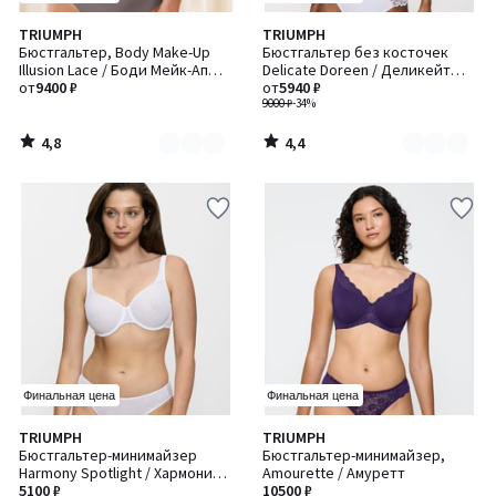
4,8
4,4
TRIUMPH
TRIUMPH
Количество
Количество
/ 5
/ 5
Бюстгальтер, Body Make-Up
Бюстгальтер без косточек
цветов:
цветов:
Illusion Lace / Боди Мейк-Ап
Delicate Doreen / Деликейт
2
3
Иллюжен Лэйс
от
9400 ₽
Дорин
от
5940 ₽
9000 ₽
-34%
4,8
4,4
/
/
5
5
Финальная цена
Финальная цена
4,6
4,2
TRIUMPH
TRIUMPH
Количество
/ 5
/ 5
Бюстгальтер-минимайзер
Бюстгальтер-минимайзер,
цветов:
Harmony Spotlight / Хармони
Amourette / Амуретт
2
Спотлайт
5100 ₽
10500 ₽