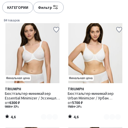
défiler
défiler
à
à
КАТЕГОРИИ
Фильтр
gauche
droite
84 товаров
Финальная цена
Финальная цена
4,6
4,6
TRIUMPH
TRIUMPH
Количество
Количество
/ 5
/ 5
Бюстгальтер-минимайзер
Бюстгальтер-минимайзер
цветов:
цветов:
Essential Minimizer / Эссеншл
Urban Minimizer / Урбан
3
2
Минимайзер
от
6300 ₽
Минимайзер
от
5700 ₽
9000 ₽
-30%
7500 ₽
-24%
4,6
4,6
/
/
5
5