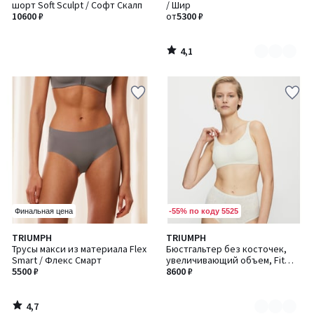
шорт Soft Sculpt / Софт Скалп
/ Шир
3
10600 ₽
от
5300 ₽
4,1
/
5
-55% по коду 5525
Финальная цена
4,7
TRIUMPH
TRIUMPH
Количество
/ 5
Трусы макси из материала Flex
Бюстгальтер без косточек,
цветов:
Smart / Флекс Смарт
увеличивающий объем, Fit
2
5500 ₽
Smart / Фит Смарт
8600 ₽
4,7
/