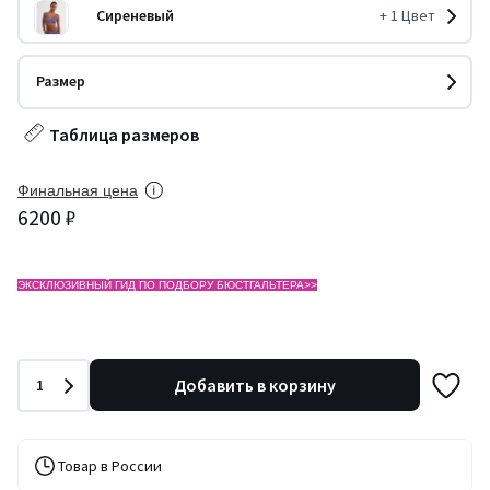
Сиреневый
+
1
Цвет
Размер
Таблица размеров
Финальная цена
6200 ₽
ЭКСКЛЮЗИВНЫЙ ГИД ПО ПОДБОРУ БЮСТГАЛЬТЕРА>>
Количество
Добавить в корзину
1
Товар в России