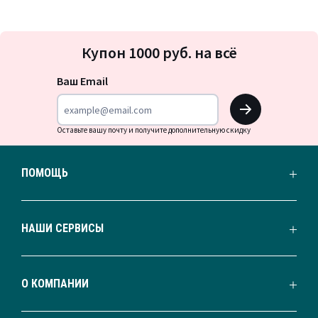
Подписка
Купон 1000 руб. на всё
на
новости
Ваш Email
OK
Оставьте вашу почту и получите дополнительную скидку
ПОМОЩЬ
НАШИ СЕРВИСЫ
О КОМПАНИИ