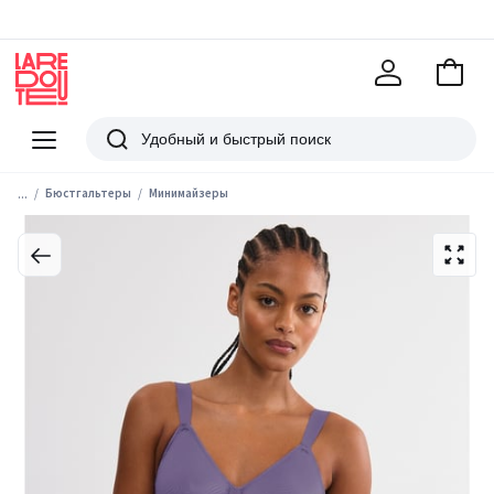
В
корзи
La
Redoute
Меню
Поиск
...
Бюстгальтеры
Минимайзеры