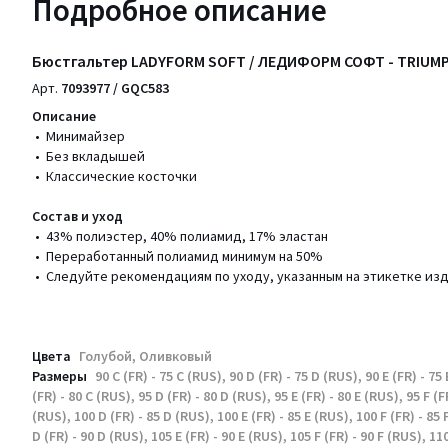
Подробное описание
Бюстгальтер LADYFORM SOFT / ЛЕДИФОРМ СОФТ - TRIUMP
Арт.
7093977 / GQC583
Описание
• Минимайзер
• Без вкладышей
• Классические косточки
Состав и уход
• 43% полиэстер, 40% полиамид, 17% эластан
• Переработанный полиамид минимум на 50%
• Следуйте рекомендациям по уходу, указанным на этикетке из
Цвета
Голубой, Оливковый
Размеры
90 C (FR) - 75 C (RUS), 90 D (FR) - 75 D (RUS), 90 E (FR) - 75 
(FR) - 80 C (RUS), 95 D (FR) - 80 D (RUS), 95 E (FR) - 80 E (RUS), 95 F (F
(RUS), 100 D (FR) - 85 D (RUS), 100 E (FR) - 85 E (RUS), 100 F (FR) - 85 
D (FR) - 90 D (RUS), 105 E (FR) - 90 E (RUS), 105 F (FR) - 90 F (RUS), 110