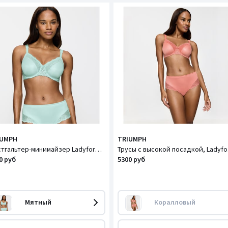
IUMPH
TRIUMPH
Бюстгальтер-минимайзер Ladyform Soft / Ледиформ Софт
Трус
0 руб
5300 руб
Мятный
Коралловый