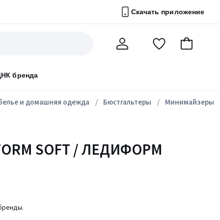
Скачать приложение
Перейти
В
Мой
в
корзину
счет
список
ДНК бренда
избранного
белье и домашняя одежда
Бюстгальтеры
Минимайзеры
FORM SOFT / ЛЕДИФОРМ
 бренды.