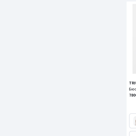
TR
780