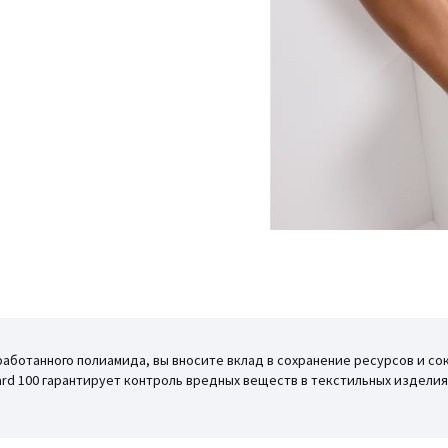
работанного полиамида, вы вносите вклад в сохранение ресурсов и с
ard 100 гарантирует контроль вредных веществ в текстильных издел