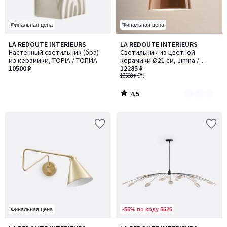
Финальная цена
Финальная цена
4,5
LA REDOUTE INTERIEURS
LA REDOUTE INTERIEURS
Количество
/ 5
Настенный светильник (бра)
Светильник из цветной
цветов:
из керамики, TOPIA / ТОПИА
керамики Ø21 см, Jimna /
2
10500 ₽
Джимна
12285 ₽
13500 ₽
-9%
4,5
/
5
-55% по коду 5525
Финальная цена