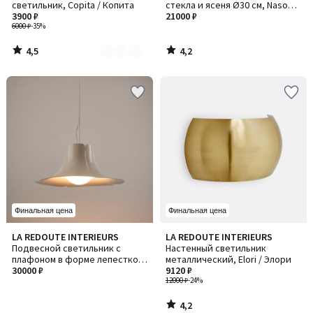
светильник, Copita / Копита
стекла и ясеня Ø30 см, Nasoa /
2
3900 ₽
Насоа
21000 ₽
6000 ₽
-35%
4,5
4,2
/
/
5
5
Финальная цена
Финальная цена
4,2
LA REDOUTE INTERIEURS
LA REDOUTE INTERIEURS
/ 5
Подвесной светильник с
Настенный светильник
плафоном в форме лепестков,
металлический, Elori / Элори
из металла и опалового
30000 ₽
9120 ₽
стекла, диаметром 48 см, T
12000 ₽
-24%
4,2
/