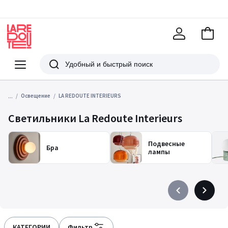
В
корзи
La
Redoute
Меню
Поиск
...
Освещение
LA REDOUTE INTERIEURS
Светильники La Redoute Interieurs
Подвесные
Бра
лампы
Précédent
Suivant
-
-
défiler
défiler
à
à
КАТЕГОРИИ
Фильтр