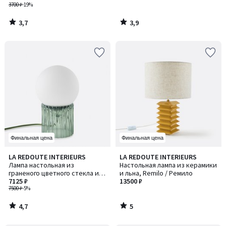
3700 ₽
-19%
3,7
3,9
/
/
5
5
Финальная цена
Финальная цена
4,7
5
LA REDOUTE INTERIEURS
LA REDOUTE INTERIEURS
/ 5
/
Лампа настольная из
Настольная лампа из керамики
5
граненого цветного стекла и
и льна, Remilo / Ремило
опалового стекла, Dima / Дима
7125 ₽
13500 ₽
7500 ₽
-5%
4,7
5
/
/
5
5