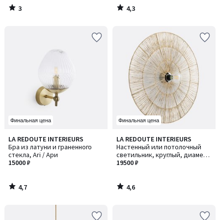
3
4,3
/
/
5
5
Финальная цена
Финальная цена
4,7
4,6
LA REDOUTE INTERIEURS
LA REDOUTE INTERIEURS
/ 5
/ 5
Бра из латуни и граненного
Настенный или потолочный
стекла, Ari / Ари
светильник, круглый, диаметр
15000 ₽
80 см, YAKU / ЯКУ
19500 ₽
4,7
4,6
/
/
5
5