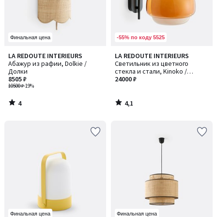
-55% по коду 5525
Финальная цена
4
4,1
LA REDOUTE INTERIEURS
LA REDOUTE INTERIEURS
/
/ 5
Абажур из рафии, Dolkie /
Светильник из цветного
5
Долки
стекла и стали, Kinoko /
8505 ₽
Киноко
24000 ₽
10500 ₽
-19%
4
4,1
/
/
5
5
Финальная цена
Финальная цена