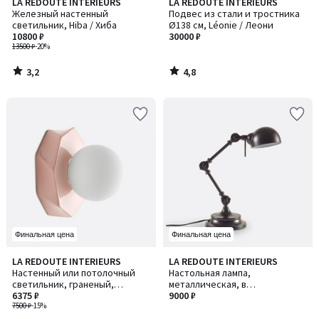
3,2
4,8
LA REDOUTE INTERIEURS
LA REDOUTE INTERIEURS
/ 5
/ 5
Железный настенный
Подвес из стали и тростника
светильник, Hiba / Хиба
Ø138 см, Léonie / Леони
10800 ₽
30000 ₽
13500 ₽
-20%
3,2
4,8
/
/
5
5
Финальная цена
Финальная цена
3
4,3
LA REDOUTE INTERIEURS
LA REDOUTE INTERIEURS
/
/ 5
Настенный или потолочный
Настольная лампа,
5
светильник, граненый,
металлическая, в
керамика и опаловое стекло,
6375 ₽
индустриальном стиле, Kikan /
9000 ₽
HOLI / ХОЛИ
7500 ₽
-15%
Кикан