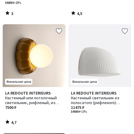
21,5 см, OMER / ОМЕР
15000 ₽
-20%
3
4,5
/
/
5
5
Финальная цена
Финальная цена
4,7
LA REDOUTE INTERIEURS
LA REDOUTE INTERIEURS
/ 5
Настенный или потолочный
Настенный светильник из
светильник, рифленый, из
полосатого (рифленого)
керамики и опалового стекла,
7500 ₽
опалового стекла, LOULOU /
11475 ₽
HOLI / ХОЛИ
ЛУЛУ
13500 ₽
-15%
4,7
/
5