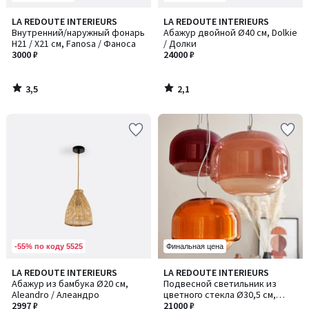
3,5
2,1
LA REDOUTE INTERIEURS
LA REDOUTE INTERIEURS
/ 5
/ 5
Внутренний/наружный фонарь
Абажур двойной Ø40 см, Dolkie
H21 / Х21 см, Fanosa / Фаноса
/ Долки
3000 ₽
24000 ₽
3,5
2,1
/
/
5
5
-55% по коду 5525
Финальная цена
3,7
3,9
LA REDOUTE INTERIEURS
LA REDOUTE INTERIEURS
/ 5
/ 5
Абажур из бамбука Ø20 см,
Подвесной светильник из
Aleandro / Алеандро
цветного стекла Ø30,5 см,
2997 ₽
Kinoko / Киноко
21000 ₽