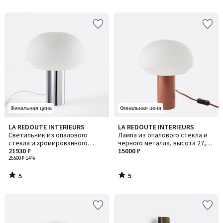
5
Финальная цена
Финальная цена
5
5
LA REDOUTE INTERIEURS
LA REDOUTE INTERIEURS
/
/
Светильник из опалового
Лампа из опалового стекла и
5
5
стекла и хромированного
черного металла, высота 27,5
железа, высота 43,1 см,
21930 ₽
см, Agathilda / Агатильда
15000 ₽
AGATHILDA / АГАТИЛЬДА
25500 ₽
-14%
5
5
/
/
5
5