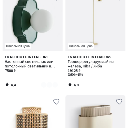
Финальная цена
Финальная цена
4,4
4,8
LA REDOUTE INTERIEURS
LA REDOUTE INTERIEURS
Количество
/ 5
/ 5
Настенный светильник или
Торшер регулируемый из
цветов:
потолочный светильник в
железа, Hiba / Хиба
2
форме цветка, из керамики и
7500 ₽
19125 ₽
опалового стекла, диаме
22500 ₽
-15%
4,4
4,8
/
/
5
5