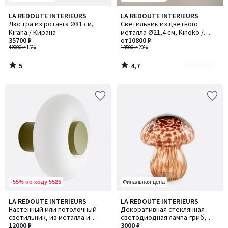
5
4,7
LA REDOUTE INTERIEURS
LA REDOUTE INTERIEURS
Количество
/
/ 5
Люстра из ротанга Ø81 см,
Светильник из цветного
цветов:
5
Kirana / Кирана
металла Ø21,4 см, Kinoko /
2
35700 ₽
Киноко
от
10800 ₽
42000 ₽
-15%
13500 ₽
-20%
5
4,7
/
/
5
5
-55% по коду 5525
Финальная цена
3
4,5
LA REDOUTE INTERIEURS
LA REDOUTE INTERIEURS
/
/ 5
Настенный или потолочный
Декоративная стеклянная
5
светильник, из металла и
светодиодная лампа-гриб,
опалинового стекла, диаметр
12000 ₽
Onoki / Оноки
3000 ₽