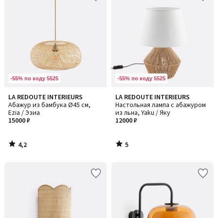
-55% по коду 5525
-55% по коду 5525
4,2
5
LA REDOUTE INTERIEURS
LA REDOUTE INTERIEURS
/ 5
/
Абажур из бамбука Ø45 см,
Настольная лампа с абажуром
5
Ezia / Эзиа
из льна, Yaku / Яку
15000 ₽
12000 ₽
4,2
5
/
/
5
5