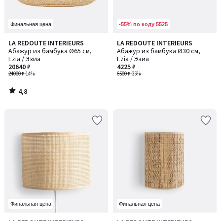
-55% по коду 5525
Финальная цена
4,8
LA REDOUTE INTERIEURS
LA REDOUTE INTERIEURS
/ 5
Абажур из бамбука Ø65 см,
Абажур из бамбука Ø30 см,
Ezia / Эзиа
Ezia / Эзиа
20640 ₽
4225 ₽
24000 ₽
-14%
6500 ₽
-35%
4,8
/
5
Финальная цена
Финальная цена