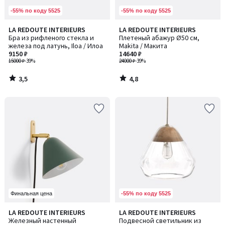
-55% по коду 5525
-55% по коду 5525
3,5
4,8
LA REDOUTE INTERIEURS
LA REDOUTE INTERIEURS
/ 5
/ 5
Бра из рифленого стекла и
Плетеный абажур Ø50 см,
железа под латунь, Iloa / Илоа
Makita / Макита
9150 ₽
14640 ₽
15000 ₽
-39%
24000 ₽
-39%
3,5
4,8
/
/
5
5
-55% по коду 5525
Финальная цена
4,5
4,2
LA REDOUTE INTERIEURS
LA REDOUTE INTERIEURS
Количество
/ 5
/ 5
Железный настенный
Подвесной светильник из
цветов: