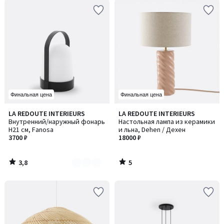
Финальная цена
Финальная цена
3,8
5
LA REDOUTE INTERIEURS
LA REDOUTE INTERIEURS
Количество
/ 5
/
Внутренний/наружный фонарь
Настольная лампа из керамики
цветов:
5
H21 см, Fanosa
и льна, Dehen / Дехен
2
3700 ₽
18000 ₽
3,8
5
/
/
5
5