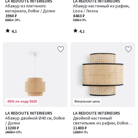
4,1
4,1
LA REDOUTE INTERIEURS
LA REDOUTE INTERIEURS
/ 5
/ 5
Абажур из плетеного
Абажур настенный из рафии,
материала, Dolkie / Долки
Lisoa / Лизоа
3960 ₽
8463 ₽
6000 ₽
-34%
9300 ₽
-9%
4,1
4,1
/
/
5
5
-55% по коду 5525
Финальная цена
2,2
3,4
LA REDOUTE INTERIEURS
LA REDOUTE INTERIEURS
/ 5
/ 5
Абажур двойной Ø40 см, Dolkie
Двойной настенный
/ Долки
светильник из рафии, Dolkie /
13200 ₽
Долки
11400 ₽
24000 ₽
-45%
12000 ₽
-5%