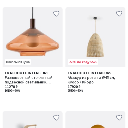
5
-55% по коду 5525
Финальная цена
LA REDOUTE INTERIEURS
LA REDOUTE INTERIEURS
Разноцветный стеклянный
Абажур из ротанга Ø45 см,
подвесной светильник,
Kyodo / Кйодо
диаметр 37,8 см, SORELLE /
11270 ₽
17920 ₽
СОРЕЛЛ
16100 ₽
-30%
25600 ₽
-30%