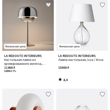
Финальная цена
Финальная цена
4,4
LA REDOUTE INTERIEURS
LA REDOUTE INTERIEURS
/ 5
Настольная лампа из
Лампа настольная, Izza / Изза
хромированного железа,
Kinoko / Киноко
11400 ₽
15000 ₽
12000 ₽
-5%
4,4
/
5