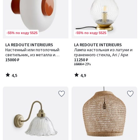
-55% по коду 5525
-55% по коду 5525
4,5
4,9
LA REDOUTE INTERIEURS
LA REDOUTE INTERIEURS
/ 5
/ 5
Настенный или потолочный
Лампа настольная из латуни и
светильник, из металла и
граненного стекла, Ari / Ари
опалина, диаметр 21,5 см,
15000 ₽
11250 ₽
OMER / ОМЕР
15000 ₽
-25%
4,5
4,9
/
/
5
5