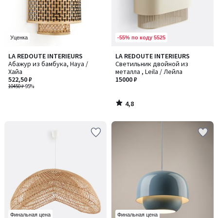
-55% по коду 5525
Уценка
4,8
LA REDOUTE INTERIEURS
LA REDOUTE INTERIEURS
/ 5
Абажур из бамбука, Haya /
Светильник двойной из
Хайа
металла , Leila / Лейла
522,50 ₽
15000 ₽
10450 ₽
-95%
4,8
/
5
Финальная цена
Финальная цена