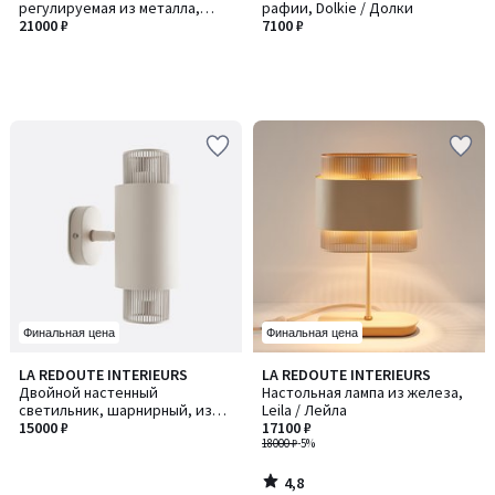
регулируемая из металла,
рафии, Dolkie / Долки
Zinor / Зинор
21000 ₽
7100 ₽
Финальная цена
Финальная цена
4,8
LA REDOUTE INTERIEURS
LA REDOUTE INTERIEURS
/ 5
Двойной настенный
Настольная лампа из железа,
светильник, шарнирный, из
Leila / Лейла
металла и опалового стекла,
15000 ₽
17100 ₽
LEILA / ЛЕЙЛА
18000 ₽
-5%
4,8
/