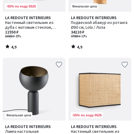
-55% по коду 5525
Финальная цена
4,9
4,9
LA REDOUTE INTERIEURS
LA REDOUTE INTERIEURS
/ 5
/ 5
Настенный светильник из
Подвесной абажур из ротанга
дуба с матовым стеклом,
Ø80 см, Lola / Лола
Navida / Навида
11550 ₽
34110 ₽
16500 ₽
-30%
37900 ₽
-10%
4,9
4,9
/
/
5
5
-55% по коду 5525
Финальная цена
LA REDOUTE INTERIEURS
LA REDOUTE INTERIEURS
Лампа настольная
Настенный светильник из