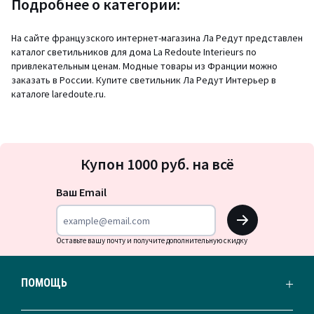
Подробнее о категории:
На сайте французского интернет-магазина Ла Редут представлен
каталог светильников для дома La Redoute Interieurs по
привлекательным ценам. Модные товары из Франции можно
заказать в России. Купите светильник Ла Редут Интерьер в
каталоге laredoute.ru.
Подписка
Купон 1000 руб. на всё
на
новости
Ваш Email
OK
Оставьте вашу почту и получите дополнительную скидку
ПОМОЩЬ