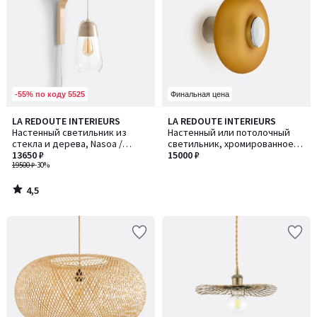
-55% по коду 5525
Финальная цена
4,5
LA REDOUTE INTERIEURS
LA REDOUTE INTERIEURS
/ 5
Настенный светильник из
Настенный или потолочный
стекла и дерева, Nasoa /
светильник, хромированное
Насоа
13650 ₽
железо и янтарное стекло,
15000 ₽
19500 ₽
-30%
OMER / ОМЕР
4,5
/
5