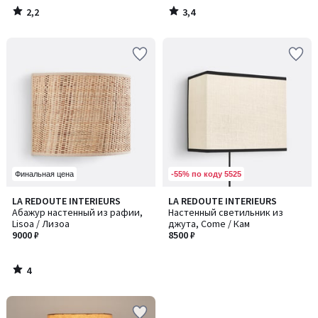
2,2
3,4
/
/
5
5
-55% по коду 5525
Финальная цена
4
LA REDOUTE INTERIEURS
LA REDOUTE INTERIEURS
/
Абажур настенный из рафии,
Настенный светильник из
5
Lisoa / Лизоа
джута, Come / Кам
9000 ₽
8500 ₽
4
/
5