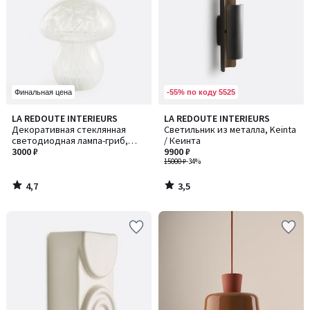
-55% по коду 5525
Финальная цена
4,7
3,5
LA REDOUTE INTERIEURS
LA REDOUTE INTERIEURS
/ 5
/ 5
Декоративная стеклянная
Светильник из металла, Keinta
светодиодная лампа-гриб,
/ Кеинта
Onoki / Оноки
3000 ₽
9900 ₽
15000 ₽
-34%
4,7
3,5
/
/
5
5