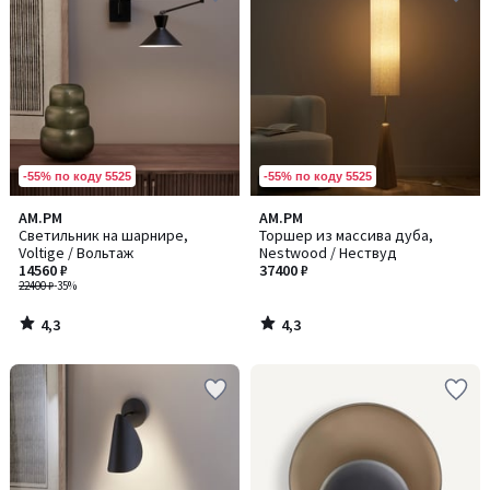
-55% по коду 5525
-55% по коду 5525
4,3
4,3
AM.PM
AM.PM
/ 5
/ 5
Светильник на шарнире,
Торшер из массива дуба,
Voltige / Вольтаж
Nestwood / Нествуд
14560 ₽
37400 ₽
22400 ₽
-35%
4,3
4,3
/
/
5
5