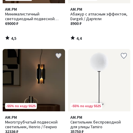
4,5
4,4
AM.PM
AM.PM
/ 5
/ 5
Минималистичный
Абажур с атласным эффектом,
светодиодный подвесной
Dargeli / Даргели
светильник, Filifi / Филифи
69000 ₽
8900 ₽
4,5
4,4
/
/
5
5
-55% по коду 5525
-55% по коду 5525
AM.PM
AM.PM
Многотрубчатый подвесной
Светильник беспроводной
светильник, Henrio / Генрио
для улицы Tamiro
32336 ₽
35750 ₽