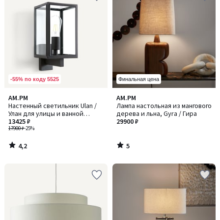
-55% по коду 5525
Финальная цена
4,2
5
AM.PM
AM.PM
/ 5
/
Настенный светильник Ulan /
Лампа настольная из мангового
5
Улан для улицы и ванной
дерева и льна, Gyra / Гира
комнаты
13425 ₽
29900 ₽
17900 ₽
-25%
4,2
5
/
/
5
5