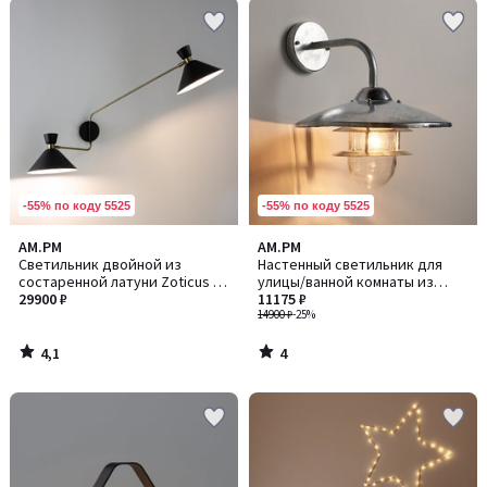
-55% по коду 5525
-55% по коду 5525
4,1
4
AM.PM
AM.PM
/ 5
/
Светильник двойной из
Настенный светильник для
5
состаренной латуни Zoticus /
улицы/ванной комнаты из
Зотикус
29900 ₽
железа, Noria / Нориа
11175 ₽
14900 ₽
-25%
4,1
4
/
/
5
5