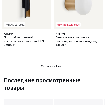
-55% по коду 5525
Финальная цена
AM.PM
AM.PM
Простой настенный
Светильник-плафон из
светильник из железа, HENRIO
опалина, маленькая модель,
/ ХЕНРИО
14900 ₽
Faith / Фейт
14900 ₽
Страница 1 из 1
Последние просмотренные
товары