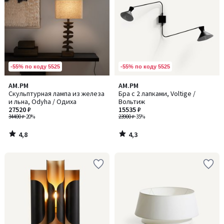
-55% по коду 5525
-55% по коду 5525
4,8
4,3
AM.PM
AM.PM
/ 5
/ 5
Скульптурная лампа из железа
Бра с 2 лапками, Voltige /
и льна, Odyha / Одиха
Вольтиж
27520 ₽
15535 ₽
34400 ₽
-20%
23900 ₽
-35%
4,8
4,3
/
/
5
5