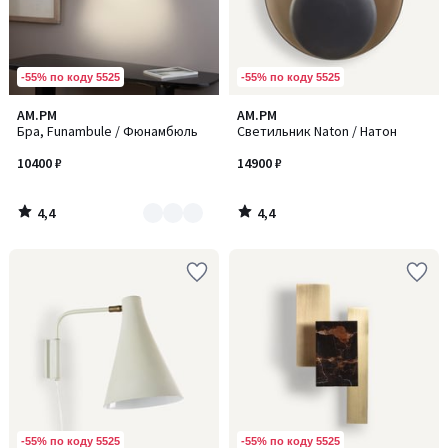
-55% по коду 5525
-55% по коду 5525
4,4
4,4
AM.PM
AM.PM
Количество
/ 5
/ 5
Бра, Funambule / Фюнамбюль
Светильник Naton / Натон
цветов:
2
10400 ₽
14900 ₽
4,4
4,4
/
/
5
5
-55% по коду 5525
-55% по коду 5525