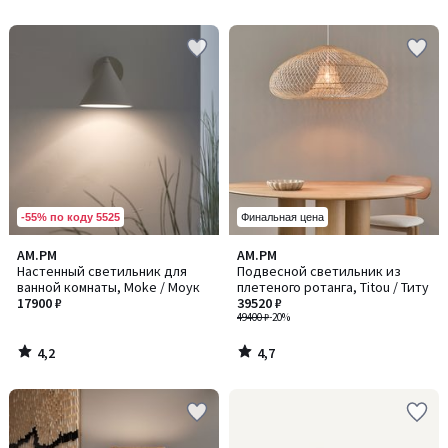
5
5
-55% по коду 5525
Финальная цена
4,2
4,7
AM.PM
AM.PM
/ 5
/ 5
Настенный светильник для
Подвесной светильник из
ванной комнаты, Moke / Моук
плетеного ротанга, Titou / Титу
17900 ₽
39520 ₽
49400 ₽
-20%
4,2
4,7
/
/
5
5