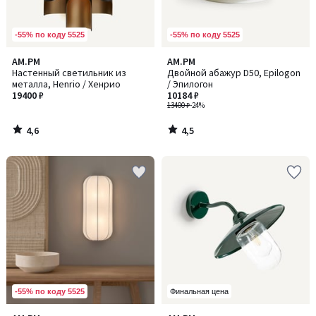
-55% по коду 5525
-55% по коду 5525
4,6
4,5
AM.PM
AM.PM
/ 5
/ 5
Настенный светильник из
Двойной абажур D50, Epilogon
металла, Henrio / Хенрио
/ Эпилогон
19400 ₽
10184 ₽
13400 ₽
-24%
4,6
4,5
/
/
5
5
-55% по коду 5525
Финальная цена