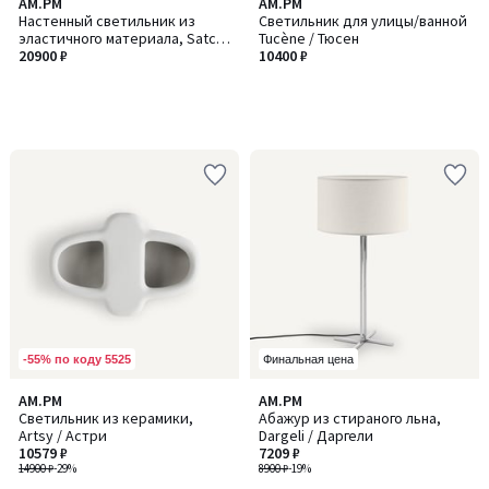
AM.PM
AM.PM
Настенный светильник из
Светильник для улицы/ванной
эластичного материала, Satchi
Tucène / Тюсен
/ Сатши
20900 ₽
10400 ₽
-55% по коду 5525
Финальная цена
4,8
4
AM.PM
AM.PM
/ 5
/
Светильник из керамики,
Абажур из стираного льна,
5
Artsy / Астри
Dargeli / Даргели
10579 ₽
7209 ₽
14900 ₽
-29%
8900 ₽
-19%