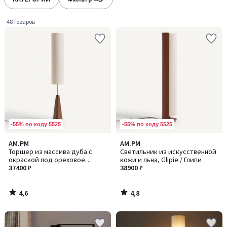
gauche
droite
48 товаров
-55% по коду 5525
-55% по коду 5525
4,6
4,8
AM.PM
AM.PM
/ 5
/ 5
Торшер из массива дуба с
Светильник из искусственной
окраской под ореховое
кожи и льна, Glipie / Глипи
дерево, Nestwood / Нествуд
37400 ₽
38900 ₽
4,6
4,8
/
/
5
5