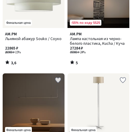
-55% по коду 5525
Финальная цена
3,6
5
AM.PM
AM.PM
/ 5
/
Льняной абажур Souko / Соуко
Лампа настольная из черно-
5
белого пластика, Kucha / Куча
22865 ₽
27284 ₽
26900 ₽
-15%
35900 ₽
-24%
3,6
5
/
/
5
5
Финальная цена
Финальная цена