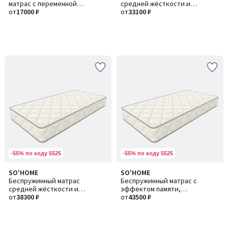
матрас с переменной
средней жёсткости и
жёсткостью и
от
17000 ₽
анатомичности
от
33100 ₽
анатомичностью
-55% по коду 5525
-55% по коду 5525
SO'HOME
SO'HOME
Беспружинный матрас
Беспружинный матрас с
средней жёсткости и
эффектом памяти,
анатомичности
от
38300 ₽
переменной жёсткостью и
от
43500 ₽
анатомичностью