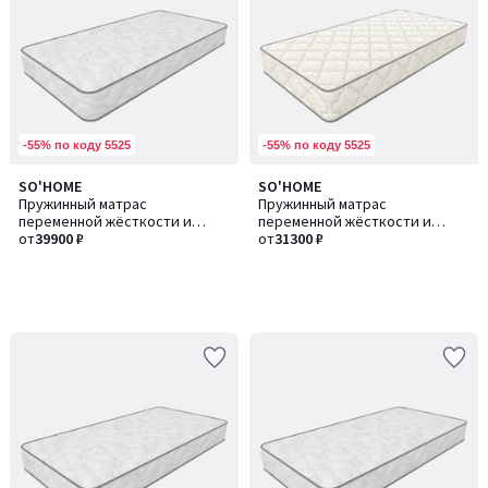
-55% по коду 5525
-55% по коду 5525
SO'HOME
SO'HOME
Пружинный матрас
Пружинный матрас
переменной жёсткости и
переменной жёсткости и
анатомичности с независимым
от
39900 ₽
анатомичности с независимым
от
31300 ₽
блоком
блоком