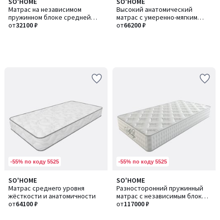
SO'HOME
SO'HOME
Матрас на независимом
Высокий анатомический
пружинном блоке средней
матрас с умеренно-мягким
жесткости и анатомичности
от
32100 ₽
уровнем жесткости
от
66200 ₽
-55% по коду 5525
-55% по коду 5525
SO'HOME
SO'HOME
Матрас среднего уровня
Разносторонний пружинный
жёсткости и анатомичности
матрас c независимым блоком
от
64100 ₽
и с эффектами памяти и
от
117000 ₽
микромассажа