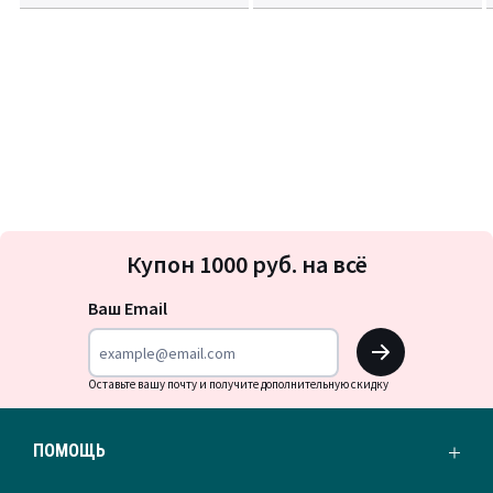
Подписка
Купон 1000 руб. на всё
на
новости
Ваш Email
OK
Оставьте вашу почту и получите дополнительную скидку
ПОМОЩЬ