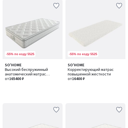
-55% по коду 5525
-55% по коду 5525
SO'HOME
SO'HOME
Высокий беспружинный
Корректирующий матрас
анатомический матрас
повышенной жесткости
разного уровня жесткости со
от
165400 ₽
от
16400 ₽
съемным топером