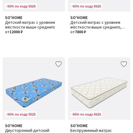
-55% по коду 5525
-55% по коду 5525
SO'HOME
SO'HOME
Детский матрас с уровнем
Детский матрас с уровнем
жёсткости выше среднего
жёсткости выше среднего,
от
12000 ₽
mini
от
7800 ₽
-55% по коду 5525
-55% по коду 5525
SO'HOME
SO'HOME
Двусторонний детский
Беспружинный матрас