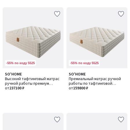
-55% по коду 5525
-55% по коду 5525
SO'HOME
SO'HOME
Высокий тафтинговый матрас
Премиальный матрас ручной
ручной работы премиум
работы по тафтинговой
класса
от
237100 ₽
технологии
от
159800 ₽