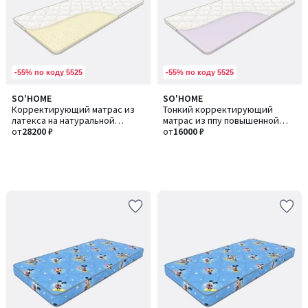
-55% по коду 5525
-55% по коду 5525
SO'HOME
SO'HOME
Корректирующий матрас из
Тонкий корректирующий
латекса на натуральной
матрас из ппу повышенной
основе
от
28200 ₽
плотности, ППУ 20
от
16000 ₽