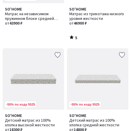
5
SO'HOME
SO'HOME
/
Матрас на независимом
Матрас из трикотажа низкого
5
пружинном блоке средней
уровня жесткости
жесткости и анатомичности
от
43900 ₽
от
46900 ₽
5
/
5
-55% по коду 5525
-55% по коду 5525
SO'HOME
SO'HOME
Детский матрас из 100%
Детский матрас из 100%
хлопка высокой жесткости
хлопка средней жесткости
от
18300 ₽
от
14800 ₽