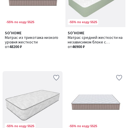
-55% по коду 5525
-55% по коду 5525
SO'HOME
SO'HOME
Матрас из трикотажа низкого
Матрас средней жесткости на
уровня жесткости
независимом блоке с
от
48200 ₽
эффектом памяти и
от
46900 ₽
микромассажа
-55% по коду 5525
-55% по коду 5525