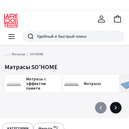
В
корзи
La
Redoute
Меню
Поиск
...
Матрасы
SO'HOME
Матрасы SO'HOME
Матрасы с
эффектом
Матрасы
памяти
Précédent
Suivant
-
-
défiler
défiler
à
à
КАТЕГОРИИ
Фильтр