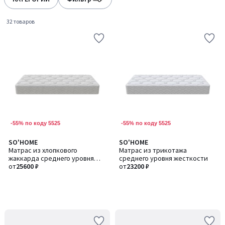
gauche
droite
32 товаров
-55% по коду 5525
-55% по коду 5525
SO'HOME
SO'HOME
Матрас из хлопкового
Матрас из трикотажа
жаккарда среднего уровня
среднего уровня жесткости
жесткости
от
25600 ₽
от
23200 ₽