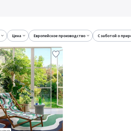
цена
европейское производство
с заботой о при
 цена