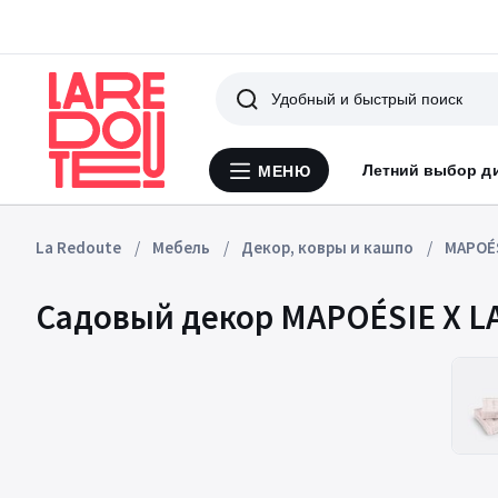
Поиск
Летний выбор д
МЕНЮ
Меню
La
Redoute
La Redoute
Мебель
Декор, ковры и кашпо
MAPOÉS
Садовый декор MAPOÉSIE X L