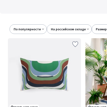
По популярности
на российском складе
размер
Финальная цена
Финальная