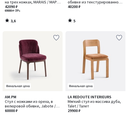
5
на трех ножках, MARAIS / МАРЭ,
обивке из текстурированной
дизайн Эммануэля Галлины
42090 ₽
ткани, Albane / Албан
40200 ₽
69000 ₽
-39%
3,6
5
/
/
5
5
Финальная цена
Финальная цена
AM.PM
LA REDOUTE INTERIEURS
Стул с ножками из ореха, в
Мягкий стул из массива дуба,
велюровой обивке, Jabote /
Talet / Талет
Джабот
60000 ₽
29900 ₽