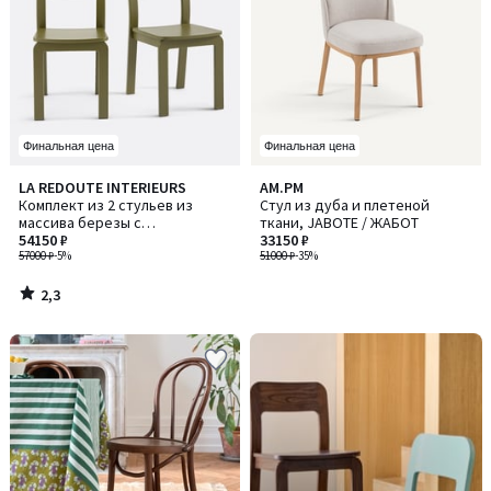
Финальная цена
Финальная цена
2,3
LA REDOUTE INTERIEURS
AM.PM
/ 5
Комплект из 2 стульев из
Стул из дуба и плетеной
массива березы с
ткани, JABOTE / ЖАБОТ
тонировкой, Talet / Талет
54150 ₽
33150 ₽
57000 ₽
-5%
51000 ₽
-35%
2,3
/
5