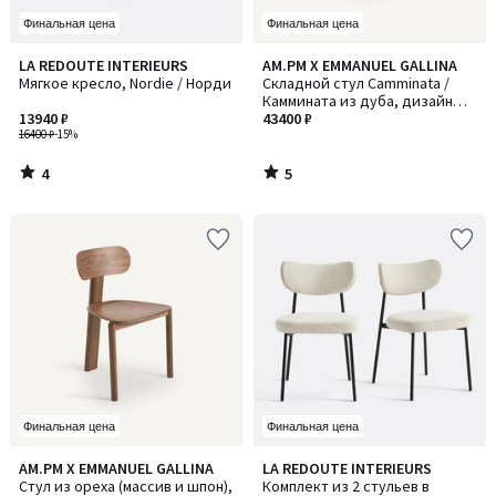
Финальная цена
Финальная цена
4
5
LA REDOUTE INTERIEURS
AM.PM X EMMANUEL GALLINA
/
/
Мягкое кресло, Nordie / Норди
Складной стул Camminata /
5
5
Каммината из дуба, дизайн
13940 ₽
Эммануэля Галлина
43400 ₽
16400 ₽
-15%
4
5
/
/
5
5
Финальная цена
Финальная цена
3,6
5
AM.PM X EMMANUEL GALLINA
LA REDOUTE INTERIEURS
/ 5
/
Стул из ореха (массив и шпон),
Комплект из 2 стульев в