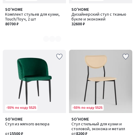
SO'HOME
SO'HOME
Количество
Комплект стульев для кухни,
Дизайнерский стул с тканью
цветов:
Touch/Тоуч, 2 шт
букле и экокожей
2
80700 ₽
32600 ₽
-55% по коду 5525
-55% по коду 5525
SO'HOME
SO'HOME
Количество
Количество
Стул из мягкого велюра
Стул стильный для кухни и
цветов:
цветов:
столовой, экокожа и металл
3
3
от
15500 ₽
от
8200 ₽