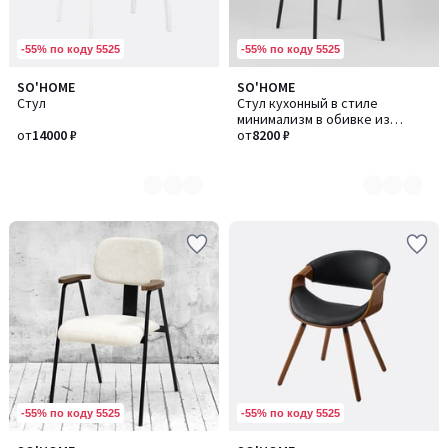
-55% по коду 5525
-55% по коду 5525
SO'HOME
SO'HOME
Количество
Количество
Стул
Стул кухонный в стиле
цветов:
цветов:
минимализм в обивке из
4
3
от
14000 ₽
экокожи
от
8200 ₽
-55% по коду 5525
-55% по коду 5525