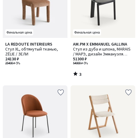
Финальная цена
Финальная цена
3
LA REDOUTE INTERIEURS
AM.PM X EMMANUEL GALLINA
/
Стул XL, обтянутый тканью,
Стул из дуба и шпона, MARAIS
5
ZÉLIE / ЗЕЛИ
/ МАРЭ, дизайн Эммануэля
24130 ₽
Галлины
51300 ₽
25400 ₽
-5%
54000 ₽
-5%
3
/
5