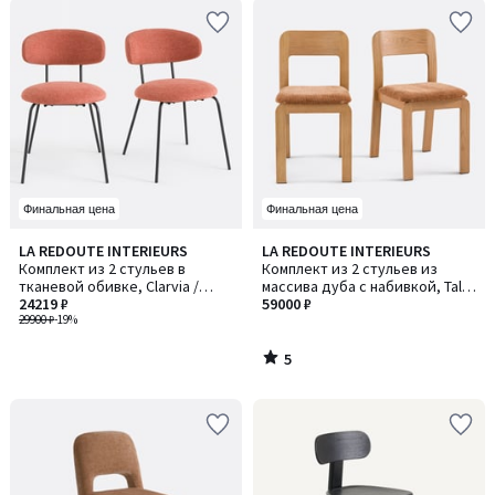
Финальная цена
Финальная цена
5
LA REDOUTE INTERIEURS
LA REDOUTE INTERIEURS
/
Комплект из 2 стульев в
Комплект из 2 стульев из
5
тканевой обивке, Clarvia /
массива дуба с набивкой, Talet
Кларвиа
24219 ₽
/ Талет
59000 ₽
29900 ₽
-19%
5
/
5