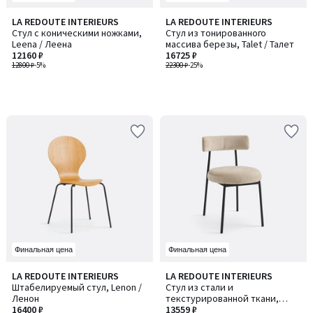
LA REDOUTE INTERIEURS
LA REDOUTE INTERIEURS
Стул с коническими ножками,
Стул из тонированного
Leena / Леена
массива березы, Talet / Талет
12160 ₽
16725 ₽
12800 ₽
-5%
22300 ₽
-25%
Финальная цена
Финальная цена
LA REDOUTE INTERIEURS
LA REDOUTE INTERIEURS
Штабелируемый стул, Lenon /
Стул из стали и
Ленон
текстурированной ткани,
16400 ₽
SARVIO / САРВИО
13559 ₽