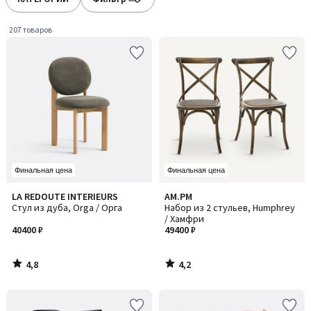
gauche
droite
207 товаров
Финальная цена
Финальная цена
4,8
4,2
LA REDOUTE INTERIEURS
AM.PM
/ 5
/ 5
Стул из дуба, Orga / Орга
Набор из 2 стульев, Humphrey
/ Хамфри
40400 ₽
49400 ₽
4,8
4,2
/
/
5
5