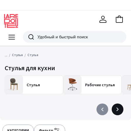
В
корзи
La
Redoute
Меню
Поиск
...
Стулья
Стулья
Стулья для кухни
Стулья
Рабочие стулья
Précédent
Suivant
-
-
défiler
défiler
à
à
КАТЕГОРИИ
Фильтр