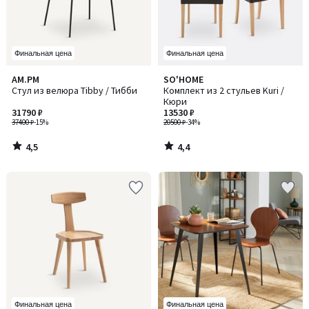
Финальная цена
Финальная цена
4,5
4,4
AM.PM
SO'HOME
/ 5
/ 5
Стул из велюра Tibby / Тибби
Комплект из 2 стульев Kuri /
Кюри
31790 ₽
13530 ₽
37400 ₽
-15%
20500 ₽
-34%
4,5
4,4
/
/
5
5
Финальная цена
Финальная цена