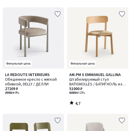
Финальная цена
Финальная цена
4,7
LA REDOUTE INTERIEURS
AM.PM X EMMANUEL GALLINA
/ 5
Обеденное кресло с мягкой
Штабелируемый стул
обивкой, DELLY / ДЕЛЛИ
BATIGNOLLES / БАТИГНОЛЬ из
27209 ₽
дуба (массив и шпон) и
51000 ₽
29900 ₽
-9%
соломы, дизайн Эммануэля
60000 ₽
-15%
Галлин
4,7
/
5