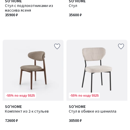
SO'HOME
SO'HOME
Стул с подлокотниками из
Стул
массива ясеня
35900 ₽
35600 ₽
-55% по коду 5525
-55% по коду 5525
SO'HOME
SO'HOME
Комплект из 2-х стульев
Стул в обивке из шенилла
72600 ₽
30500 ₽