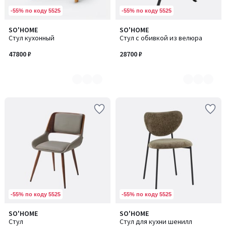
-55% по коду 5525
-55% по коду 5525
SO'HOME
SO'HOME
Количество
Количество
Стул кухонный
Стул с обивкой из велюра
цветов:
цветов:
6
3
47800 ₽
28700 ₽
-55% по коду 5525
-55% по коду 5525
SO'HOME
SO'HOME
Количество
Стул
Стул для кухни шенилл
цветов: