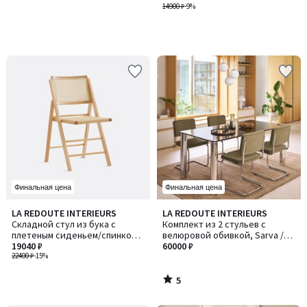
14900 ₽
-9%
Финальная цена
Финальная цена
5
LA REDOUTE INTERIEURS
LA REDOUTE INTERIEURS
/
Складной стул из бука с
Комплект из 2 стульев с
5
плетеным сиденьем/спинкой,
велюровой обивкой, Sarva /
Rivia / Ривиа
19040 ₽
Сарва
60000 ₽
22400 ₽
-15%
5
/
5