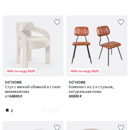
-55% по коду 5525
-55% по коду 5525
2
SO'HOME
SO'HOME
Количество
/
Стул с мягкой обивкой в стиле
Комплект из 2-х стульев,
цветов:
5
минимализма
натуральная кожа
13
от
64000 ₽
60800 ₽
2
/
5