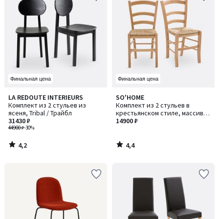
Финальная цена
Финальная цена
4,2
4,4
LA REDOUTE INTERIEURS
SO'HOME
/ 5
/ 5
Комплект из 2 стульев из
Комплект из 2 стульев в
ясеня, Tribal / Трайбл
крестьянском стиле, массив
31430 ₽
бука, PERRINE / ПЕРРИН
14900 ₽
44900 ₽
-30%
4,2
4,4
/
/
5
5