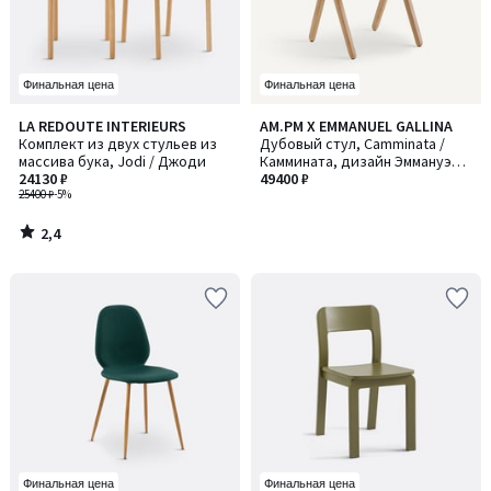
Финальная цена
Финальная цена
2,4
LA REDOUTE INTERIEURS
AM.PM X EMMANUEL GALLINA
/ 5
Комплект из двух стульев из
Дубовый стул, Camminata /
массива бука, Jodi / Джоди
Каммината, дизайн Эммануэля
24130 ₽
Галлина
49400 ₽
25400 ₽
-5%
2,4
/
5
Финальная цена
Финальная цена