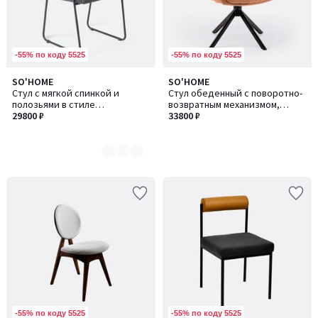
-55% по коду 5525
-55% по коду 5525
SO'HOME
SO'HOME
Количество
Стул с мягкой спинкой и
Стул обеденный с поворотно-
цветов:
полозьями в стиле
возвратным механизмом,
2
индустриального
29800 ₽
терракотовый
33800 ₽
минимализма
-55% по коду 5525
-55% по коду 5525