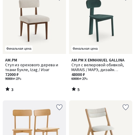
Финальная цена
Финальная цена
3
5
AM.PM
AM.PM X EMMANUEL GALLINA
/
/
Стул из орехового дерева и
Стул с велюровой обивкой,
5
5
ткани букле, Izag / Изаг
MARAIS / МАРЭ, дизайн
72000 ₽
Эммануэля Галлина
48000 ₽
90000 ₽
-20%
60000 ₽
-20%
3
5
/
/
5
5