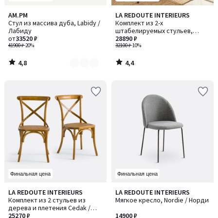
4,8
4,4
AM.PM
LA REDOUTE INTERIEURS
Количество
/ 5
/ 5
Стул из массива дуба, Labidy /
Комплект из 2-х
цветов:
Лабиду
штабелируемых стульев,
2
от
33520 ₽
Lenon / Ленон
28890 ₽
41900 ₽
-20%
32100 ₽
-10%
4,8
4,4
/
/
5
5
Финальная цена
Финальная цена
4,2
5
LA REDOUTE INTERIEURS
LA REDOUTE INTERIEURS
/ 5
/
Комплект из 2 стульев из
Мягкое кресло, Nordie / Норди
5
дерева и плетения Cedak /
Седак
25270 ₽
14900 ₽