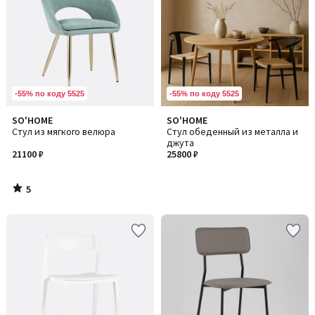
-55% по коду 5525
-55% по коду 5525
5
SO'HOME
SO'HOME
/
Стул из мягкого велюра
Стул обеденный из металла и
5
джута
21100 ₽
25800 ₽
5
/
5