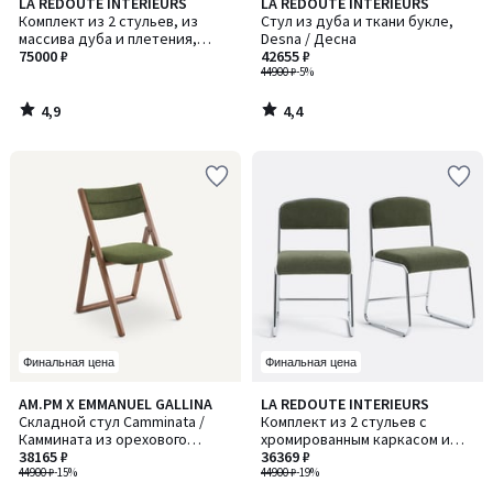
4,9
4,4
LA REDOUTE INTERIEURS
LA REDOUTE INTERIEURS
/ 5
/ 5
Комплект из 2 стульев, из
Стул из дуба и ткани букле,
массива дуба и плетения,
Desna / Десна
Andre / Андре
75000 ₽
42655 ₽
44900 ₽
-5%
4,9
4,4
/
/
5
5
Финальная цена
Финальная цена
2
AM.PM X EMMANUEL GALLINA
LA REDOUTE INTERIEURS
/
Складной стул Camminata /
Комплект из 2 стульев с
5
Каммината из орехового
хромированным каркасом и
дерева, дизайн Эммануэля
38165 ₽
тканевой обивкой, Celestina /
36369 ₽
Галлина
44900 ₽
-15%
Селестина
44900 ₽
-19%