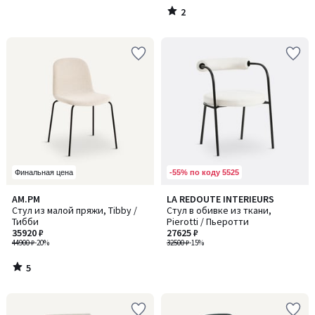
2
/
5
-55% по коду 5525
Финальная цена
5
AM.PM
LA REDOUTE INTERIEURS
/
Стул из малой пряжи, Tibby /
Стул в обивке из ткани,
5
Тибби
Pierotti / Пьеротти
35920 ₽
27625 ₽
44900 ₽
-20%
32500 ₽
-15%
5
/
5