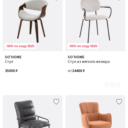
-55% по коду 5525
-55% по коду 5525
SO'HOME
SO'HOME
Количество
Стул
Стул из мягкого велюра
цветов:
2
35000 ₽
от
24400 ₽