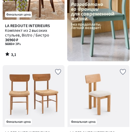
Финальная цена
3,1
LA REDOUTE INTERIEURS
/ 5
Комплект из 2 высоких
стульев, Bistro / Бистро
36960 ₽
56000 ₽
-34%
3,1
/
5
Финальная цена
Финальная цена