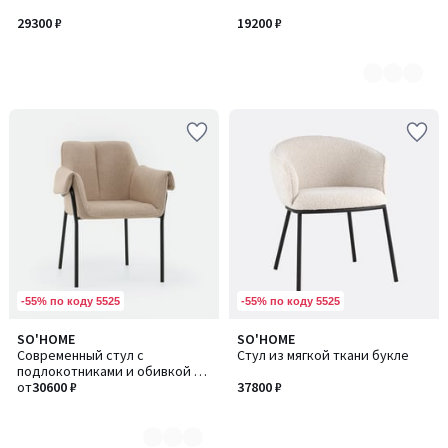
3
29300 ₽
19200 ₽
-55% по коду 5525
-55% по коду 5525
SO'HOME
SO'HOME
Количество
Современный стул с
Стул из мягкой ткани букле
цветов:
подлокотниками и обивкой из
2
рогожки
от
30600 ₽
37800 ₽