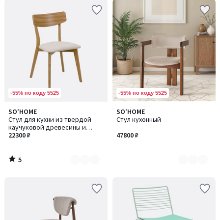
-55% по коду 5525
-55% по коду 5525
5
SO'HOME
SO'HOME
Количество
Количество
/
Стул для кухни из твердой
Стул кухонный
цветов:
цветов:
5
каучуковой древесины и
4
4
шпона
22300 ₽
47800 ₽
5
/
5