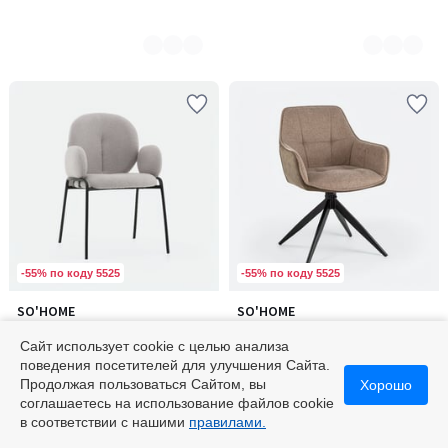
-55% по коду 5525
-55% по коду 5525
SO'HOME
SO'HOME
Количество
Стул с подлокотниками и
Стул обеденный с поворотно-
цветов:
обивкой из букле
возвратным механизмом,
Сайт использует cookie с целью анализа
2
30000 ₽
экокожей
35200 ₽
поведения посетителей для улучшения Сайта.
Продолжая пользоваться Сайтом, вы
Хорошо
соглашаетесь на использование файлов cookie
в соответствии с нашими
правилами.