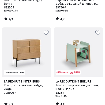
Волга
дуба, с отделкой шпоном и
89250 ₽
плетеным материалом, Waska /
99750 ₽
105000 ₽
-15%
Васка
105000 ₽
-5%
4,3
4,7
/
/
5
5
-55% по коду 5525
Финальная цена
4,2
4,8
LA REDOUTE INTERIEURS
LA REDOUTE INTERIEURS
/ 5
/ 5
Комод с 5 ящиками Lodge /
Тумба прикроватная детская,
Лодж
Nadil / Надил
105000 ₽
7826 ₽
9100 ₽
-14%
4,2
4,8