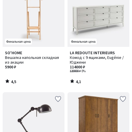
Финальная цена
Финальная цена
4,5
4,1
SO'HOME
LA REDOUTE INTERIEURS
/ 5
/ 5
Вешалка напольная складная
Комод с 9 ящиками, Eugénie /
из акации
Юджени
5900 ₽
114000 ₽
120000 ₽
-5%
4,5
4,1
/
/
5
5