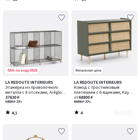
/
/
5
5
-55% по коду 5525
Финальная цена
4,1
4
LA REDOUTE INTERIEURS
LA REDOUTE INTERIEURS
Количество
/ 5
/
Этажерка из проволочного
Комод с тростниковым
цветов:
5
металла с 8 отсеками, Aréglo /
плетением с 6 ящиками, Kaya /
2
Арегло
37630 ₽
Кайа
от
68800 ₽
53000 ₽
-29%
86000 ₽
-20%
4,1
4
/
/
5
5