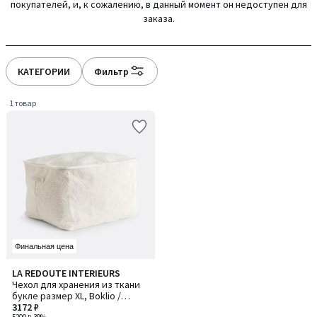
покупателей, и, к сожалению, в данный момент он недоступен для
gauche
droite
заказа.
КАТЕГОРИИ
Фильтр
1 товар
Финальная цена
5
LA REDOUTE INTERIEURS
/
Чехол для хранения из ткани
5
букле размер XL, Boklio /
Боклио
3172 ₽