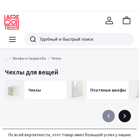
В
корзи
La
Redoute
Меню
Поиск
...
Шкафы и гардеробы
Чехлы
Чехлы для вещей
Чехлы
Платяные шкафы
Précédent
Suivant
-
-
défiler
défiler
По всей вероятности, этот товар имел большой успех у наших
à
à