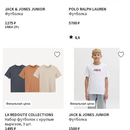
4,6
JACK & JONES JUNIOR
POLO RALPH LAUREN
/ 5
Футболка
Футболка
1275 ₽
5700 ₽
1700 ₽
-25%
4,6
/
5
Финальная цена
Финальная цена
4,8
LA REDOUTE COLLECTIONS
JACK & JONES JUNIOR
/ 5
Набор футболок с круглым
Футболка
вырезом, 3 шт.
1495 ₽
1500 ₽