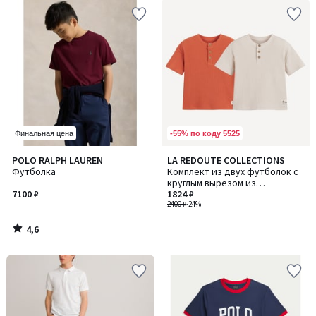
-55% по коду 5525
Финальная цена
4,6
POLO RALPH LAUREN
LA REDOUTE COLLECTIONS
/ 5
Футболка
Комплект из двух футболок с
круглым вырезом из
7100 ₽
рельефного трикотажа
1824 ₽
2400 ₽
-24%
4,6
/
5