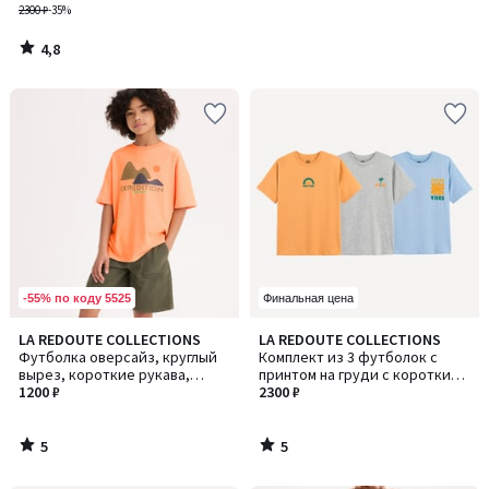
2300 ₽
-35%
4,8
/
5
-55% по коду 5525
Финальная цена
5
5
LA REDOUTE COLLECTIONS
LA REDOUTE COLLECTIONS
/
/
Футболка оверсайз, круглый
Комплект из 3 футболок с
5
5
вырез, короткие рукава,
принтом на груди с короткими
набивной декоративный
1200 ₽
рукавами и круглым вырезом
2300 ₽
элемент спереди
5
5
/
/
5
5