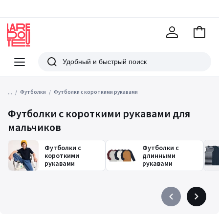
В
корзи
La
Redoute
Меню
Поиск
...
Футболки
Футболки с короткими рукавами
Футболки с короткими рукавами для
мальчиков
Футболки с
Футболки с
короткими
длинными
рукавами
рукавами
Précédent
Suivant
-
-