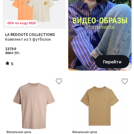
-55% по коду 5525
5
LA REDOUTE COLLECTIONS
/
Комплект из 5 футболок
5
2379 ₽
3900 ₽
-39%
Перейти
5
/
5
Финальная цена
Финальная цена