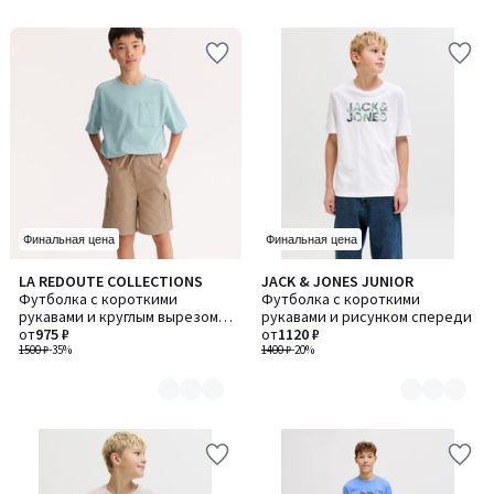
5
5
Финальная цена
Финальная цена
LA REDOUTE COLLECTIONS
JACK & JONES JUNIOR
Количество
Количество
Футболка с короткими
Футболка с короткими
цветов:
цветов:
рукавами и круглым вырезом,
рукавами и рисунком спереди
2
3
с нагрудным карманом
от
975 ₽
от
1120 ₽
1500 ₽
-35%
1400 ₽
-20%