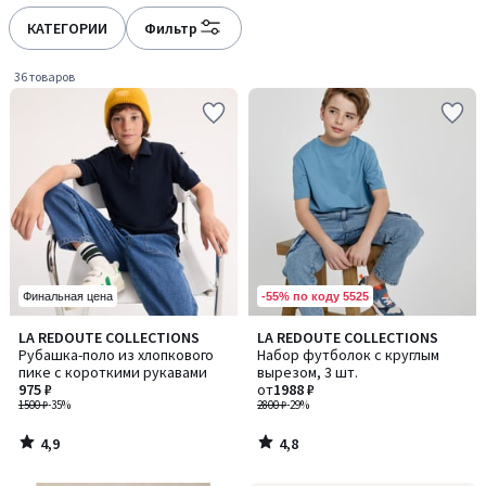
défiler
défiler
à
à
КАТЕГОРИИ
Фильтр
gauche
droite
36 товаров
-55% по коду 5525
Финальная цена
4,9
4,8
LA REDOUTE COLLECTIONS
LA REDOUTE COLLECTIONS
/ 5
/ 5
Рубашка-поло из хлопкового
Набор футболок с круглым
пике с короткими рукавами
вырезом, 3 шт.
975 ₽
от
1988 ₽
1500 ₽
-35%
2800 ₽
-29%
4,9
4,8
/
/
5
5