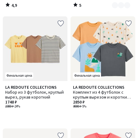
4,9
5
/
/
5
5
Финальная цена
Финальная цена
LA REDOUTE COLLECTIONS
LA REDOUTE COLLECTIONS
Набор из 3 футболок, круглый
Комплект из 4 футболок с
вырез, рукав короткий
круглым вырезом и короткими
1748 ₽
рукавами
2850 ₽
2300 ₽
-24%
3000 ₽
-5%