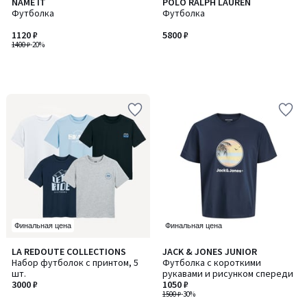
NAME IT
POLO RALPH LAUREN
Футболка
Футболка
1120 ₽
5800 ₽
1400 ₽
-20%
Финальная цена
Финальная цена
4,9
5
LA REDOUTE COLLECTIONS
JACK & JONES JUNIOR
Количество
/ 5
/
Набор футболок с принтом, 5
Футболка с короткими
цветов:
5
шт.
рукавами и рисунком спереди
2
3000 ₽
1050 ₽
1500 ₽
-30%