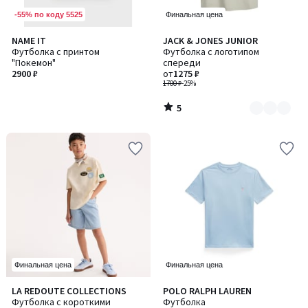
-55% по коду 5525
Финальная цена
5
NAME IT
JACK & JONES JUNIOR
Количество
/
Футболка с принтом
Футболка с логотипом
цветов:
5
"Покемон"
спереди
2
2900 ₽
от
1275 ₽
1700 ₽
-25%
5
/
5
Финальная цена
Финальная цена
4,4
LA REDOUTE COLLECTIONS
POLO RALPH LAUREN
Количество
/ 5
Футболка с короткими
Футболка
цветов: