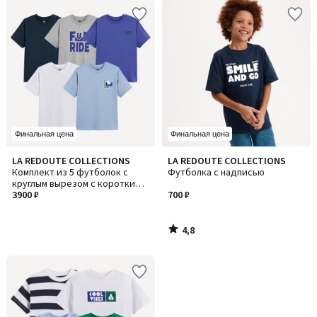
Финальная цена
Финальная цена
4,8
LA REDOUTE COLLECTIONS
LA REDOUTE COLLECTIONS
/ 5
Комплект из 5 футболок с
Футболка с надписью
круглым вырезом с короткими
рукавами, тема "скейтборд"
3900 ₽
700 ₽
4,8
/
5