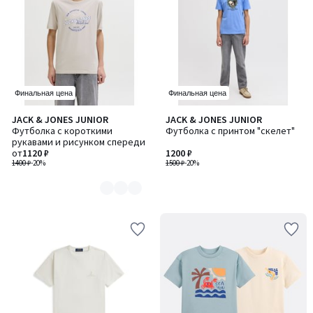
Финальная цена
Финальная цена
JACK & JONES JUNIOR
JACK & JONES JUNIOR
Количество
Футболка с короткими
Футболка с принтом "скелет"
цветов:
рукавами и рисунком спереди
3
от
1120 ₽
1200 ₽
1400 ₽
-20%
1500 ₽
-20%