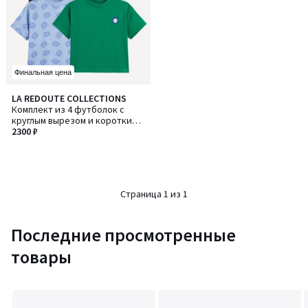
Финальная цена
LA REDOUTE COLLECTIONS
Комплект из 4 футболок с
круглым вырезом и короткими
рукавами
2300 ₽
Страница 1 из 1
Последние просмотренные
товары