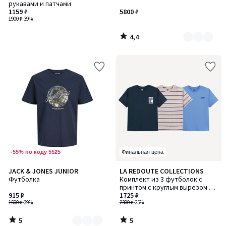
рукавами и патчами
4
1159 ₽
5800 ₽
1900 ₽
-39%
4,4
/
5
-55% по коду 5525
Финальная цена
5
5
JACK & JONES JUNIOR
LA REDOUTE COLLECTIONS
Количество
/
/
Футболка
Комплект из 3 футболок с
цветов:
5
5
принтом с круглым вырезом и
2
915 ₽
короткими рукавами
1725 ₽
1500 ₽
-39%
2300 ₽
-25%
5
5
/
/