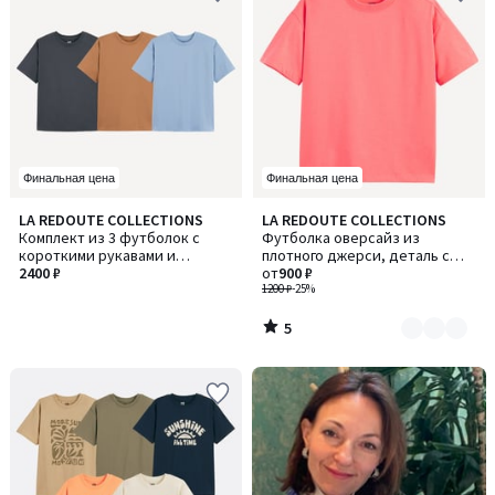
Финальная цена
Финальная цена
5
LA REDOUTE COLLECTIONS
LA REDOUTE COLLECTIONS
Количество
/
Комплект из 3 футболок с
Футболка оверсайз из
цветов:
5
короткими рукавами и
плотного джерси, деталь с
2
круглым вырезом
2400 ₽
вышивкой
от
900 ₽
1200 ₽
-25%
5
/
5
-