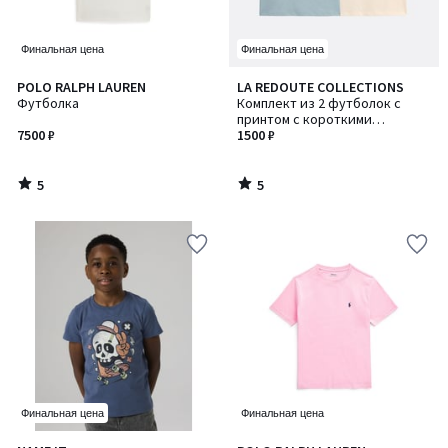
Финальная цена
Финальная цена
5
5
POLO RALPH LAUREN
LA REDOUTE COLLECTIONS
/
/
Футболка
Комплект из 2 футболок с
5
5
принтом с короткими
7500 ₽
рукавами и круглым вырезом
1500 ₽
5
5
/
/
5
5
Финальная цена
Финальная цена