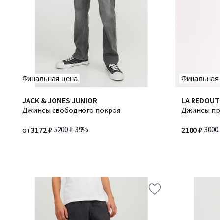
Финальная цена
Финальная
JACK & JONES JUNIOR
Количество
LA REDOUT
Джинсы свободного покроя
цветов:
Джинсы п
2
от
3172 ₽
5200 ₽
-39%
2100 ₽
3000 