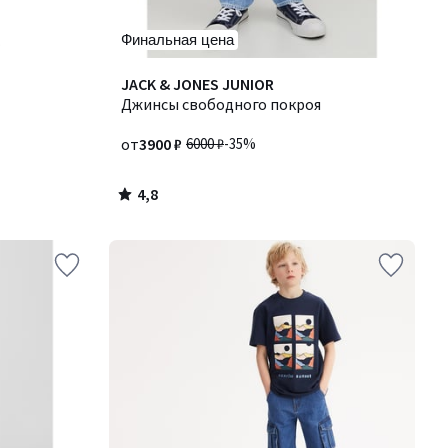
Финальная цена
4,8
JACK & JONES JUNIOR
/ 5
Джинсы свободного покроя
от
3900 ₽
6000 ₽
-35%
4,8
/
5