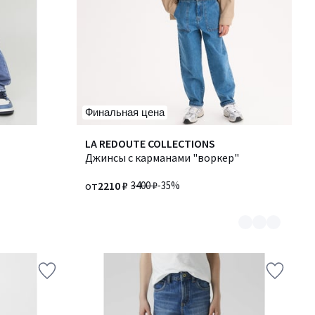
Финальная цена
Количество
LA REDOUTE COLLECTIONS
цветов:
Джинсы с карманами "воркер"
2
от
2210 ₽
3400 ₽
-35%