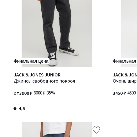
Финальная цена
Финальная
4,5
JACK & JONES JUNIOR
JACK & JO
/ 5
Джинсы свободного покроя
Очень шир
от
3900 ₽
6000 ₽
-35%
3450 ₽
4600 
4,5
/
5