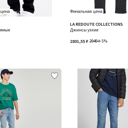
 цена
Финальная цена
LA REDOUTE COLLECTIONS
рямые
Джинсы узкие
2801,55 ₽
2949 ₽
-5%