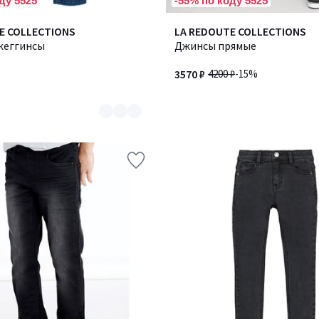
ду 5525
-55% по коду 5525
E COLLECTIONS
LA REDOUTE COLLECTIONS
жеггинсы
Джинсы прямые
3570 ₽
4200 ₽
-15%