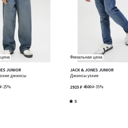
 цена
Финальная цена
5
NES JUNIOR
JACK & JONES JUNIOR
/
окие джинсы
Джинсы узкие
5
₽
-25%
2925 ₽
4500 ₽
-35%
5
/
5