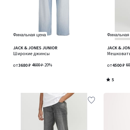
Финальная цена
Финальная
5
JACK & JONES JUNIOR
JACK & JO
/
Широкие джинсы
Мешковат
5
от
3680 ₽
4600 ₽
-20%
от
4500 ₽
60
5
/
5