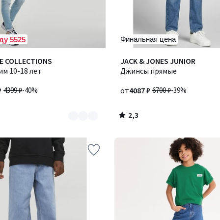
Финальная цена
ду 5525
2,3
E COLLECTIONS
JACK & JONES JUNIOR
/ 5
м 10-18 лет
Джинсы прямые
₽
4399 ₽
-40%
от
4087 ₽
6700 ₽
-39%
2,3
/
5