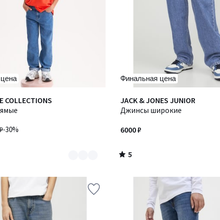
 цена
Финальная цена
5
E COLLECTIONS
JACK & JONES JUNIOR
/
рямые
Джинсы широкие
5
₽
-30%
6000 ₽
5
/
5