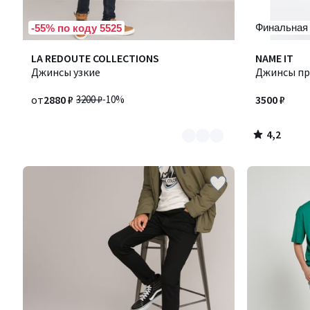
Финальная
-55% по коду 5525
4,2
Количество
LA REDOUTE COLLECTIONS
NAME IT
/ 5
цветов:
Джинсы узкие
Джинсы п
2
от
2880 ₽
3200 ₽
-10%
3500 ₽
4,2
/
5