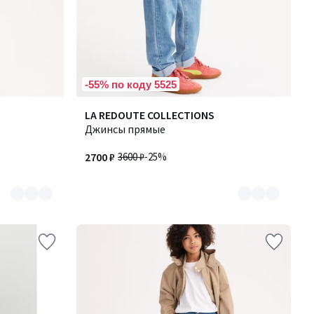
-55% по коду 5525
Количество
LA REDOUTE COLLECTIONS
цветов:
Джинсы прямые
2
2700 ₽
3600 ₽
-25%