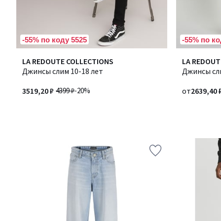
-55% по коду 5525
-55% по ко
LA REDOUTE COLLECTIONS
Количество
LA REDOUT
Джинсы слим 10-18 лет
цветов:
Джинсы сли
2
3519,20 ₽
4399 ₽
-20%
от
2639,40 