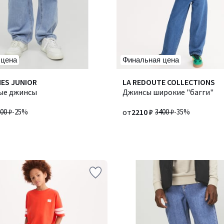
 цена
Финальная цена
NES JUNIOR
Количество
LA REDOUTE COLLECTIONS
ые джинсы
цветов:
Джинсы широкие "багги"
2
00 ₽
-25%
от
2210 ₽
3400 ₽
-35%