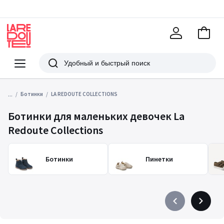
В
корзи
La
Redoute
Меню
Поиск
...
Ботинки
LA REDOUTE COLLECTIONS
Ботинки для маленьких девочек La
Redoute Collections
Ботинки
Пинетки
Précédent
Suivant
-
-