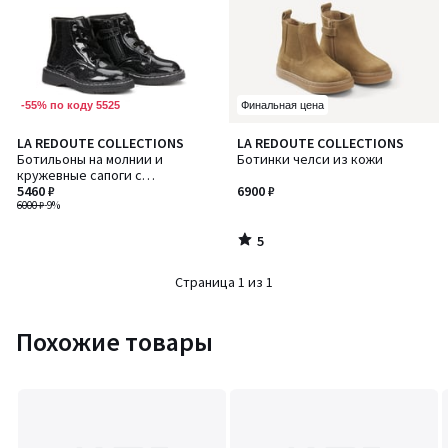
-55% по коду 5525
Финальная цена
5
LA REDOUTE COLLECTIONS
LA REDOUTE COLLECTIONS
/
Ботильоны на молнии и
Ботинки челси из кожи
5
кружевные сапоги с
блестками
5460 ₽
6900 ₽
6000 ₽
-9%
5
/
5
Страница 1 из 1
Похожие товары