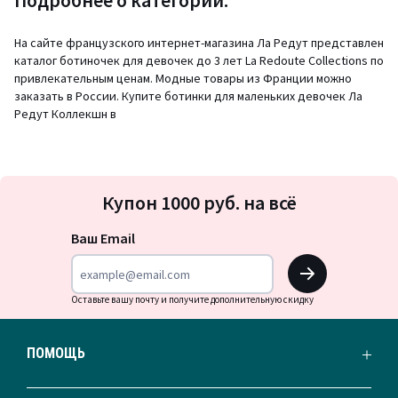
Подробнее о категории:
На сайте французского интернет-магазина Ла Редут представлен
каталог ботиночек для девочек до 3 лет La Redoute Collections по
привлекательным ценам. Модные товары из Франции можно
заказать в России. Купите ботинки для маленьких девочек Ла
Редут Коллекшн в
Подписка
Купон 1000 руб. на всё
на
новости
Ваш Email
OK
Оставьте вашу почту и получите дополнительную скидку
ПОМОЩЬ