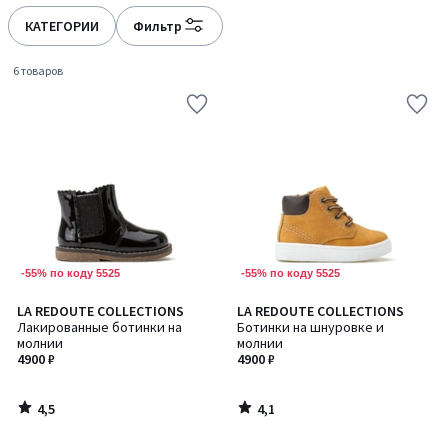
défiler
défiler
à
à
КАТЕГОРИИ
Фильтр
gauche
droite
6 товаров
-55% по коду 5525
-55% по коду 5525
4,5
4,1
LA REDOUTE COLLECTIONS
LA REDOUTE COLLECTIONS
/ 5
/ 5
Лакированные ботинки на
Ботинки на шнуровке и
молнии
молнии
4900 ₽
4900 ₽
4,5
4,1
/
/
5
5