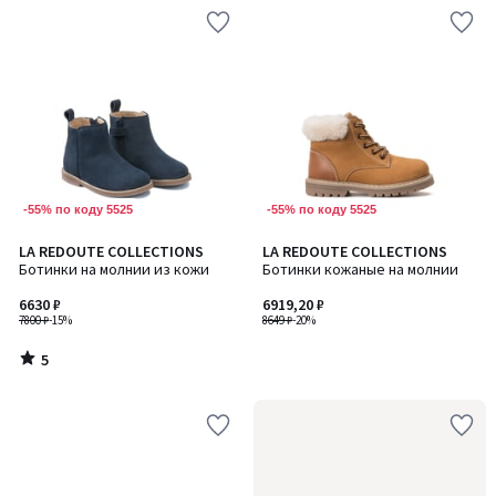
-55% по коду 5525
-55% по коду 5525
5
LA REDOUTE COLLECTIONS
LA REDOUTE COLLECTIONS
/
Ботинки на молнии из кожи
Ботинки кожаные на молнии
5
6630 ₽
6919,20 ₽
7800 ₽
-15%
8649 ₽
-20%
5
/
5