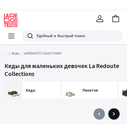
В
корзи
La
Redoute
Меню
Поиск
...
Кеды
LA REDOUTE COLLECTIONS
Кеды для маленьких девочек La Redoute
Collections
Кеды
Пинетки
Précédent
Suivant
-
-