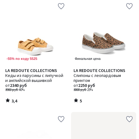
-55% по коду 5525
Финальная цена
3,4
5
LA REDOUTE COLLECTIONS
LA REDOUTE COLLECTIONS
/ 5
/
Кеды из парусины с липучкой
Слипоны с леопардовым
5
и английской вышивкой
принтом
от
2340 руб
от
2250 руб
3900 руб
-40%
3000 руб
-25%
3,4
5
/
/
5
5