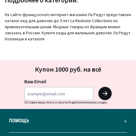
Подробнее о категории:
На сайте французского интернет-магазина Ла Редут представлен
каталог кед для девочек до 3 лет La Redoute Collections по
привлекательным ценам. Модные товары из Франции можно
заказать в России. Купите кеды для маленьких девочек Ла Редут
Коллекшн в каталоге
Подписка
Купон 1000 руб. на всё
на
новости
Ваш Email
OK
Оставьте вашу почту и получите дополнительную скидку
ПОМОЩЬ