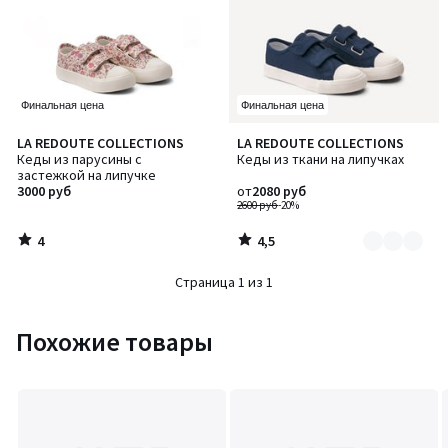
Финальная цена
Финальная цена
4
4,5
LA REDOUTE COLLECTIONS
LA REDOUTE COLLECTIONS
Количество
/
/ 5
Кеды из парусины с
Кеды из ткани на липучках
цветов:
5
застежкой на липучке
2
3000 руб
от
2080 руб
2600 руб
-20%
4
4,5
/
/
5
5
Страница 1 из 1
Похожие товары