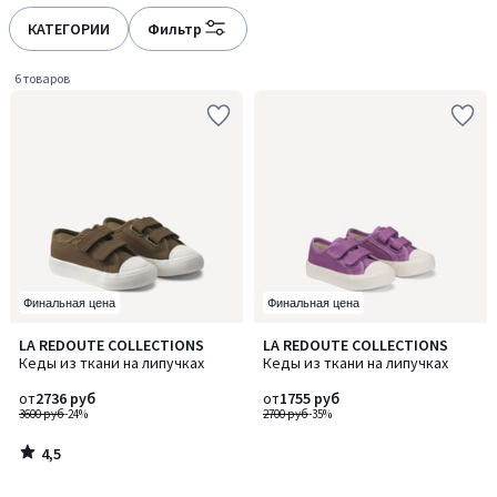
défiler
défiler
à
à
КАТЕГОРИИ
Фильтр
gauche
droite
6 товаров
Финальная цена
Финальная цена
4,5
LA REDOUTE COLLECTIONS
LA REDOUTE COLLECTIONS
/ 5
Кеды из ткани на липучках
Кеды из ткани на липучках
от
2736 руб
от
1755 руб
3600 руб
-24%
2700 руб
-35%
4,5
/
5