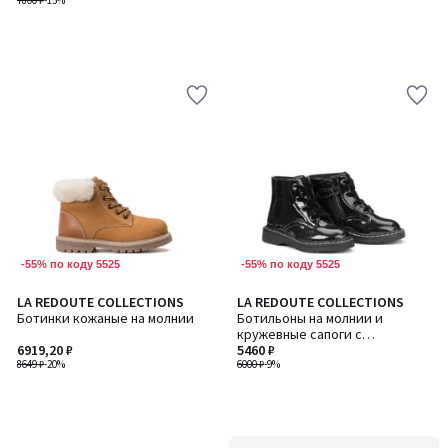
7800 ₽
-15%
-55% по коду 5525
-55% по коду 5525
LA REDOUTE COLLECTIONS
LA REDOUTE COLLECTIONS
Ботинки кожаные на молнии
Ботильоны на молнии и
кружевные сапоги с
6919,20 ₽
блестками
5460 ₽
8649 ₽
-20%
6000 ₽
-9%