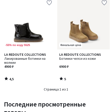
-55% по коду 5525
Финальная цена
4,5
5
LA REDOUTE COLLECTIONS
LA REDOUTE COLLECTIONS
/ 5
/
Лакированные ботинки на
Ботинки челси из кожи
5
молнии
4900 ₽
6900 ₽
4,5
5
/
/
5
5
Страница 1 из 1
Последние просмотренные