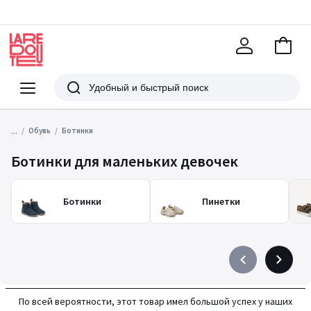
В
корзи
La
Redoute
Меню
Поиск
...
Обувь
Ботинки
Ботинки для маленьких девочек
Ботинки
Пинетки
Précédent
Suivant
-
-
défiler
défiler
По всей вероятности, этот товар имел большой успех у наших
à
à