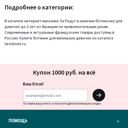
Подробнее о категории:
В каталоге интернет-магазина Ла Редут в наличии ботиночки для
девочек до 3 лет из Франции по привлекательным ценам.
Современные и актуальные французские товары доступны в
России. Купите ботинки для маленьких девочек из каталога
laredoute.ru.
Подписка
Купон 1000 руб. на всё
на
новости
Ваш Email
OK
Оставьте вашу почту и получите дополнительную скидку
ПОМОЩЬ