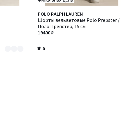
5
POLO RALPH LAUREN
/
Шорты вельветовые Polo Prepster /
5
Поло Препстер, 15 см
19400 ₽
5
/
5