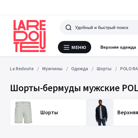
Поиск
Верхняя одежда
МЕНЮ
Меню
La
Redoute
La Redoute
Мужчины
Одежда
Шорты
POLO RA
Шорты-бермуды мужские PO
Шорты
Верхня