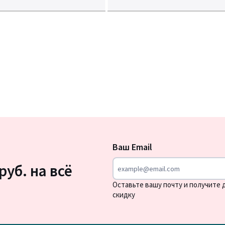
Подписка
на
Ваш Email
новости
руб. на всё
Оставьте вашу почту и получите
скидку