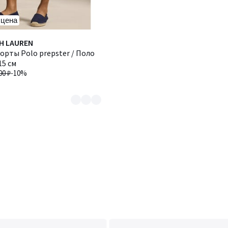
 цена
H LAUREN
ты Polo prepster / Поло
15 см
00 ₽
-10%