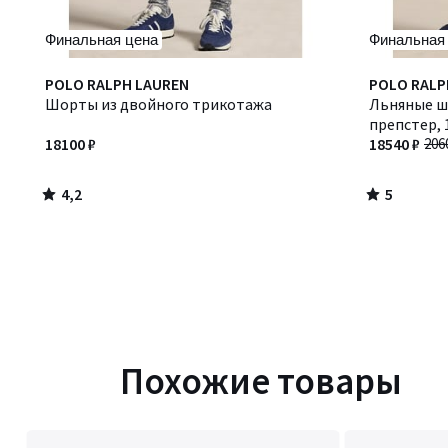
Финальная цена
Финальная
4,2
5
POLO RALPH LAUREN
Количество
POLO RALP
/ 5
/
Шорты из двойного трикотажа
цветов:
Льняные шор
5
2
препстер, 
18100 ₽
18540 ₽
206
4,2
5
/
/
5
5
Похожие товары