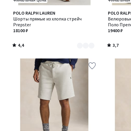
4,4
3,7
Количество
POLO RALPH LAUREN
POLO RALP
/ 5
/ 5
цветов:
Шорты прямые из хлопка стрейч
Велюровые
2
Prepster
Поло Препс
18100 ₽
19400 ₽
4,4
3,7
/
/
5
5