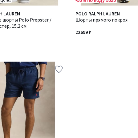
-55% по коду 5525
H LAUREN
Количество
POLO RALPH LAUREN
 шорты Polo Prepster /
цветов:
Шорты прямого покроя
тер, 15,2 см
2
22699 ₽