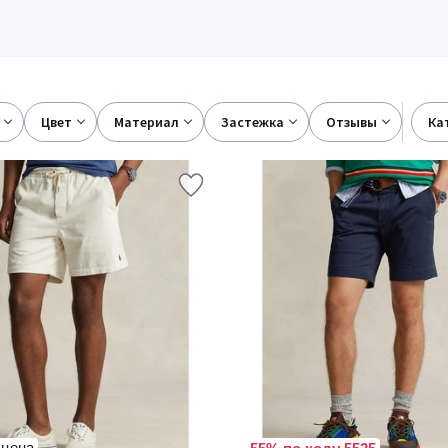
цвет
материал
застежка
отзывы
к
 цена