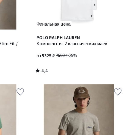
Финальная цена
4,4
POLO RALPH LAUREN
/ 5
lim Fit /
Комплект из 2 классических маек
от
5325 ₽
7500 ₽
-29%
4,4
/
5