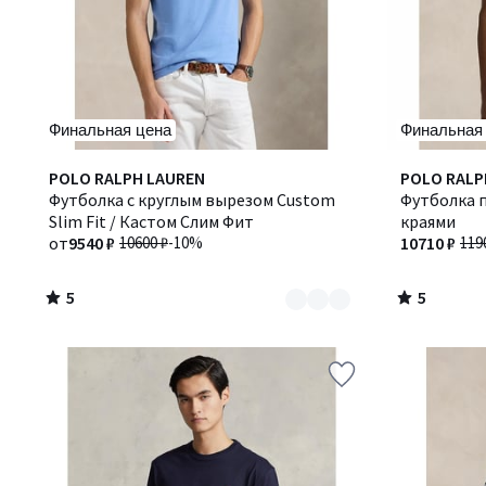
Финальная цена
Финальная
5
5
Количество
POLO RALPH LAUREN
POLO RALP
/
/
цветов:
Футболка с круглым вырезом Custom
Футболка 
5
5
3
Slim Fit / Кастом Слим Фит
краями
от
9540 ₽
10600 ₽
-10%
10710 ₽
119
5
5
/
/
5
5