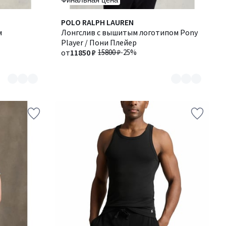
Количество
POLO RALPH LAUREN
м
цветов:
Лонгслив с вышитым логотипом Pony
3
Player / Пони Плейер
от
11850 ₽
15800 ₽
-25%