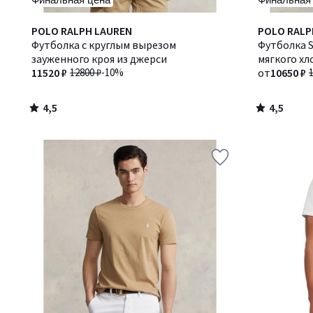
4,5
4,5
POLO RALPH LAUREN
Количество
POLO RALP
/ 5
/ 5
Футболка с круглым вырезом
цветов:
Футболка S
зауженного кроя из джерси
4
мягкого хл
11520 ₽
12800 ₽
-10%
от
10650 ₽
4,5
4,5
/
/
5
5