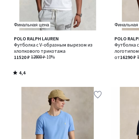
Финальная цена
Финальная
4,4
POLO RALPH LAUREN
POLO RALP
/ 5
Футболка с V-образным вырезом из
Футболка с
хлопкового трикотажа
логотипом
11520 ₽
12800 ₽
-10%
от
16290 ₽
4,4
/
5