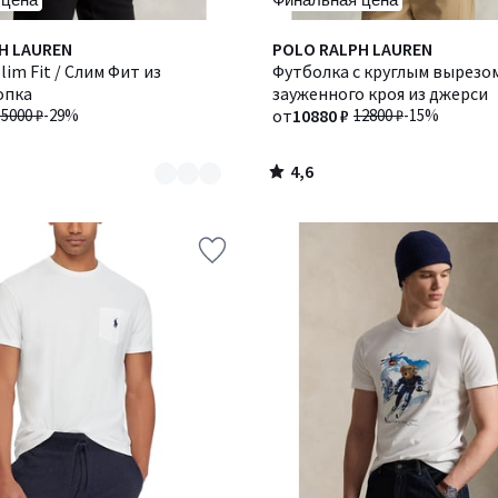
4,6
H LAUREN
Количество
POLO RALPH LAUREN
/ 5
lim Fit / Слим Фит из
цветов:
Футболка с круглым вырезо
опка
3
зауженного кроя из джерси
15000 ₽
-29%
от
10880 ₽
12800 ₽
-15%
4,6
/
5