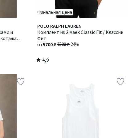
Финальная цена
4,9
POLO RALPH LAUREN
/ 5
вами и
Комплект из 2 маек Classic Fit / Классик
икотажа
Фит
от
5700 ₽
7500 ₽
-24%
4,9
/
5