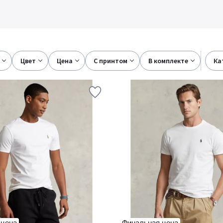
цвет
цена
с принтом
в комплекте
к
 цена
Финальная цена