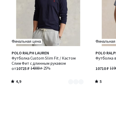
Финальная цена
Финальная
4,9
5
Количество
POLO RALPH LAUREN
POLO RALP
/ 5
/
цветов:
Футболка Custom Slim Fit / Кастом
Футболка в
5
2
Слим Фит с длинным рукавом
от
10725 ₽
14300 ₽
-25%
10710 ₽
119
4,9
5
/
/
5
5