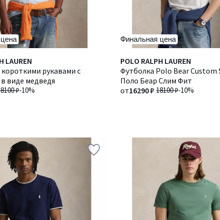
 цена
Финальная цена
H LAUREN
POLO RALPH LAUREN
 короткими рукавами с
Футболка Polo Bear Custom S
 в виде медведя
Поло Беар Слим Фит
18100 ₽
-10%
от
16290 ₽
18100 ₽
-10%