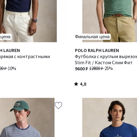
 цена
Финальная цена
4,8
H LAUREN
Количество
POLO RALPH LAUREN
/ 5
прямая с контрастными
цветов:
Футболка с круглым вырезо
2
Slim Fit / Кастом Слим Фит
00 ₽
-10%
9600 ₽
12800 ₽
-25%
4,8
/
5