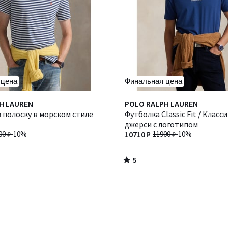
 цена
Финальная цена
5
H LAUREN
POLO RALPH LAUREN
/
 полоску в морском стиле
Футболка Classic Fit / Класс
5
джерси с логотипом
00 ₽
-10%
10710 ₽
11900 ₽
-10%
5
/
5