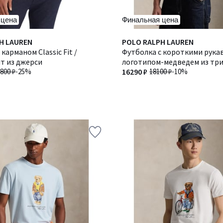
 цена
Финальная цена
H LAUREN
POLO RALPH LAUREN
карманом Classic Fit /
Футболка с короткими рука
т из джерси
логотипом-медведем из тр
800 ₽
-25%
джерси
16290 ₽
18100 ₽
-10%