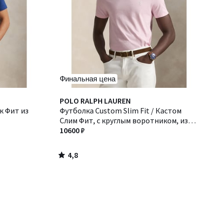
Финальная цена
4,8
POLO RALPH LAUREN
/ 5
ик Фит из
Футболка Custom Slim Fit / Кастом
Слим Фит, с круглым воротником, из
джерси, крой приталенный
10600 ₽
4,8
/
5