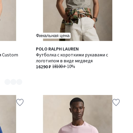
Финальная цена
POLO RALPH LAUREN
м Custom
Футболка с короткими рукавами с
логотипом в виде медведя
16290 ₽
18100 ₽
-10%