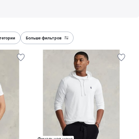
атегории
больше фильтров
Финальная цена