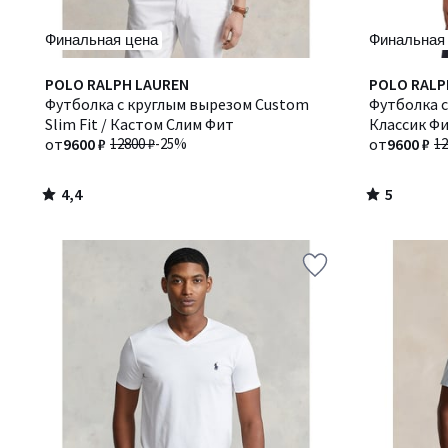
Финальная цена
Финальная
4,4
5
POLO RALPH LAUREN
POLO RALP
/ 5
/
Футболка с круглым вырезом Custom
Футболка с 
5
Slim Fit / Кастом Слим Фит
Классик Фи
от
9600 ₽
12800 ₽
-25%
от
9600 ₽
12
4,4
5
/
/
5
5