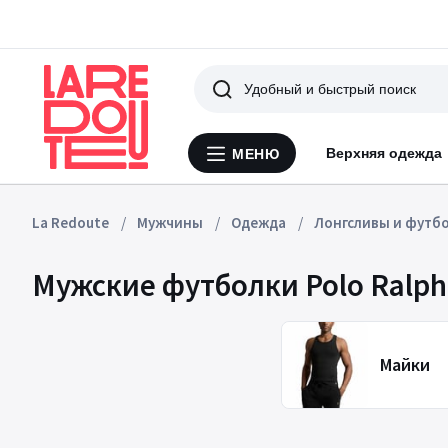
Поиск
Верхняя одежда
МЕНЮ
Меню
La
Redoute
La Redoute
Мужчины
Одежда
Лонгсливы и футб
Мужские футболки Polo Ralph
Майки