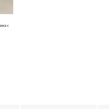
ажа с