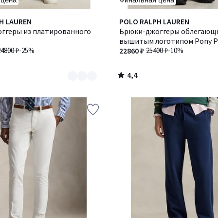
4,4
H LAUREN
POLO RALPH LAUREN
/ 5
ггеры из платированного
Брюки-джоггеры облегающи
вышитым логотипом Pony P
24800 ₽
-25%
22860 ₽
25400 ₽
-10%
4,4
/
5