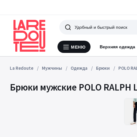
Поиск
Верхняя одежда
МЕНЮ
Меню
La
Redoute
La Redoute
Мужчины
Одежда
Брюки
POLO RA
Брюки мужские POLO RALPH 