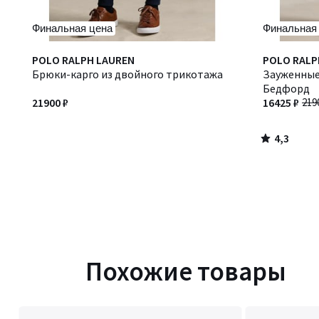
Финальная цена
Финальная
4,3
POLO RALPH LAUREN
POLO RALP
/ 5
Брюки-карго из двойного трикотажа
Зауженные
Бедфорд
21900 ₽
16425 ₽
219
4,3
/
5
Похожие товары