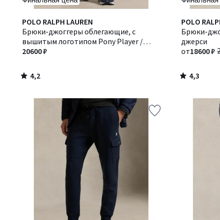
4,2
4,3
POLO RALPH LAUREN
Количество
POLO RALP
/ 5
/ 5
Брюки-джоггеры облегающие, с
цветов:
Брюки-джо
вышитым логотипом Pony Player /
2
джерси
Пони Плейер
20600 ₽
от
18600 ₽
4,2
4,3
/
/
5
5