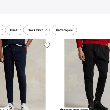
цвет
застежка
категории
 цена
Финальная цена