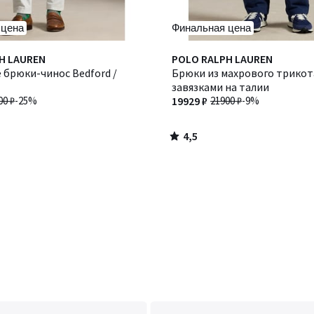
 цена
Финальная цена
4,5
H LAUREN
POLO RALPH LAUREN
/ 5
 брюки-чинос Bedford /
Брюки из махрового трикот
завязками на талии
00 ₽
-25%
19929 ₽
21900 ₽
-9%
4,5
/
5