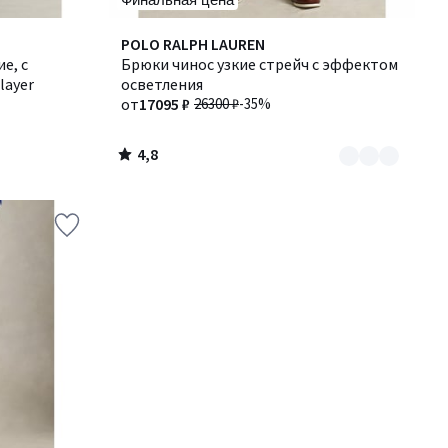
4,8
Количество
POLO RALPH LAUREN
/ 5
е, с
цветов:
Брюки чинос узкие стрейч с эффектом
layer
2
осветления
от
17095 ₽
26300 ₽
-35%
4,8
/
5