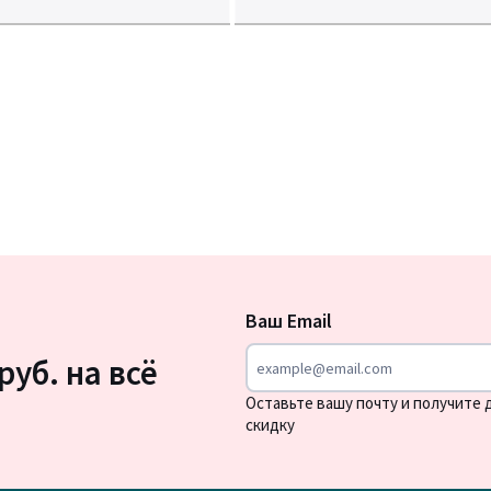
Подписка
на
Ваш Email
новости
руб. на всё
Оставьте вашу почту и получите
скидку