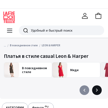
В
корзи
La
Redoute
Меню
Поиск
...
В повседневном стиле
LEON & HARPER
Платья в стиле casual Leon & Harper
В повседневном
Миди
стиле
Précédent
Suivant
-
-
défiler
défiler
à
à
КАТЕГОРИИ
Фильтр