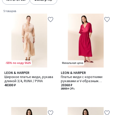
gauche
droite
5 товаров
-55% по коду 5525
Финальная цена
LEON & HARPER
LEON & HARPER
Широкое платье миди, рукава
Платье миди с короткими
длиной 3/4, RUNA / РУНА
рукавами и V-образным
40300 ₽
вырезом, RONNIE / РОННИ
20368 ₽
26800 ₽
-24%