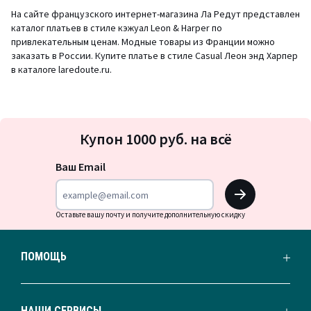
На сайте французского интернет-магазина Ла Редут представлен
каталог платьев в стиле кэжуал Leon & Harper по
привлекательным ценам. Модные товары из Франции можно
заказать в России. Купите платье в стиле Casual Леон энд Харпер
в каталоге laredoute.ru.
Подписка
Купон 1000 руб. на всё
на
новости
Ваш Email
OK
Оставьте вашу почту и получите дополнительную скидку
ПОМОЩЬ
НАШИ СЕРВИСЫ