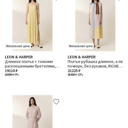
Финальная цена
Финальная цена
LEON & HARPER
LEON & HARPER
Длинное платье с тонкими
Платье-рубашка длинное, а-ля
расклешенными бретелями,
пэчворк, без рукавов, RICHIE /
ROMEE / РОМИ
19110 ₽
РИЧИ
21225 ₽
21000 ₽
-9%
28300 ₽
-25%