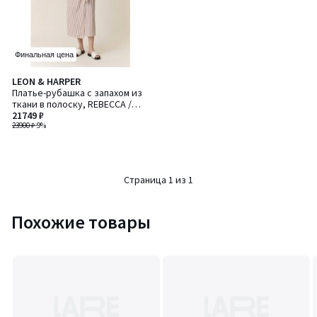
Финальная цена
LEON & HARPER
Платье-рубашка с запахом из
ткани в полоску, REBECCA /
РЕБЕККА
21749 ₽
23900 ₽
-9%
Страница 1 из 1
Похожие товары