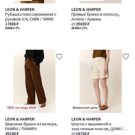
LEON & HARPER
LEON & HARPER
Рубашка плиссированная с
Прямые брюки в полоску,
рукавом 3/4, CHIMI / ЧИМИ
Armina / Армина
17836 ₽
от
25830 ₽
19600 ₽
-9%
28700 ₽
-10%
-55% по коду 5525
Финальная цена
LEON & HARPER
LEON & HARPER
Широкие брюки из велюра,
Шорты с вышивкой и
PAMIRA / ПАМИРА
эластичным поясом, QUIWI /
25100 ₽
КИВИ
от
16730 ₽