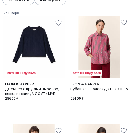
gauche
droite
25 товаров
-55% по коду 5525
-55% по коду 5525
LEON & HARPER
LEON & HARPER
Джемпер с круглым вырезом,
Рубашка в полоску, CHEZ / ШЕЗ
вязка косами, MOOVE / МУВ
29600 ₽
25100 ₽