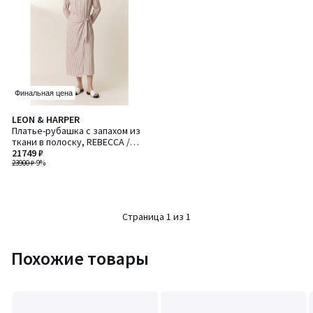
Финальная цена
LEON & HARPER
Платье-рубашка с запахом из
ткани в полоску, REBECCA /
РЕБЕККА
21749 ₽
23900 ₽
-9%
Страница 1 из 1
Похожие товары