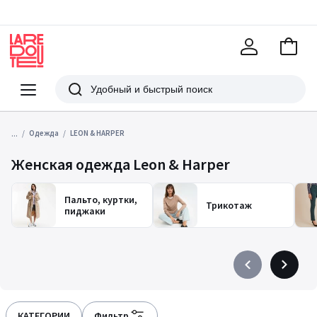
В
корзи
La
Redoute
Меню
Поиск
...
Одежда
LEON & HARPER
Женская одежда Leon & Harper
Пальто, куртки,
Трикотаж
пиджаки
Précédent
Suivant
-
-
défiler
défiler
à
à
КАТЕГОРИИ
Фильтр