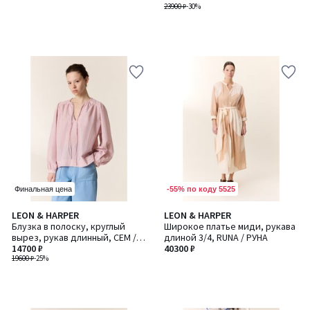
23900 ₽
-30%
-55% по коду 5525
Финальная цена
LEON & HARPER
LEON & HARPER
Блузка в полоску, круглый
Широкое платье миди, рукава
вырез, рукав длинный, CEM /
длиной 3/4, RUNA / РУНА
ЦЕМ
14700 ₽
40300 ₽
19600 ₽
-25%