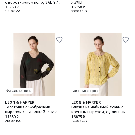
с воротничком поло, SALTY /
ЖУЛЕП
САЛТИ
10350 ₽
15750 ₽
13800 ₽
-25%
21000 ₽
-25%
Финальная цена
Финальная цена
LEON & HARPER
LEON & HARPER
Толстовка с V-образным
Блузка из набивной ткани с
вырезом с вышивкой, SHAVI /
круглым вырезом, с длинными
ШАВИ
17850 ₽
рукавами, CODY / КОДИ
16875 ₽
21000 ₽
-15%
22500 ₽
-25%