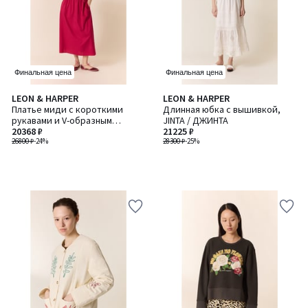
Финальная цена
Финальная цена
LEON & HARPER
LEON & HARPER
Платье миди с короткими
Длинная юбка с вышивкой,
рукавами и V-образным
JINTA / ДЖИНТА
вырезом, RONNIE / РОННИ
20368 ₽
21225 ₽
26800 ₽
-24%
28300 ₽
-25%