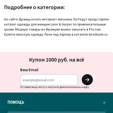
Подробнее о категории:
На сайте французского интернет-магазина Ла Редут представлен
каталог одежды для женщин Leon & Harper по привлекательным
ценам. Модные товары из Франции можно заказать в России.
Купите женскую одежду Леон энд Харпер в каталоге laredoute.ru.
Подписка
Купон 1000 руб. на всё
на
новости
Ваш Email
OK
Оставьте вашу почту и получите дополнительную скидку
ПОМОЩЬ