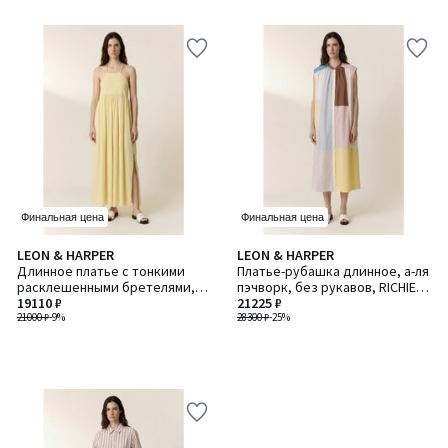
Финальная цена
Финальная цена
LEON & HARPER
LEON & HARPER
Длинное платье с тонкими
Платье-рубашка длинное, а-ля
расклешенными бретелями,
пэчворк, без рукавов, RICHIE /
ROMEE / РОМИ
19110 ₽
РИЧИ
21225 ₽
21000 ₽
-9%
28300 ₽
-25%