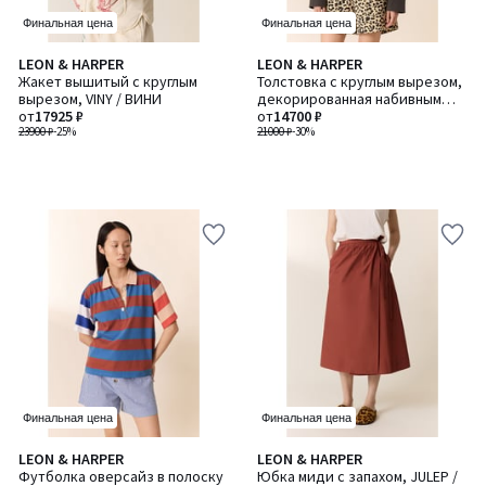
Финальная цена
Финальная цена
LEON & HARPER
LEON & HARPER
Жакет вышитый с круглым
Толстовка с круглым вырезом,
вырезом, VINY / ВИНИ
декорированная набивным
от
17925 ₽
элементом и вышивкой,
от
14700 ₽
23900 ₽
-25%
SORBET / СОРБЕТ
21000 ₽
-30%
Финальная цена
Финальная цена
LEON & HARPER
LEON & HARPER
Футболка оверсайз в полоску
Юбка миди с запахом, JULEP /