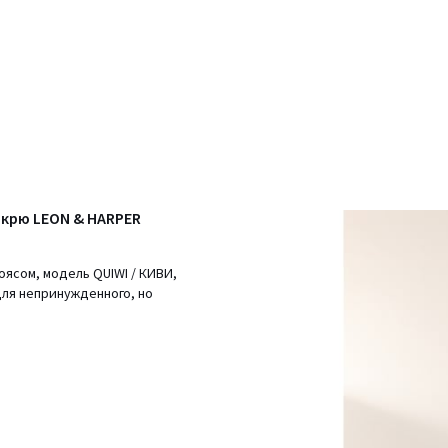
экрю LEON & HARPER
ясом, модель QUIWI / КИВИ,
для непринужденного, но