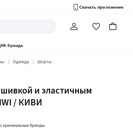
Скачать приложение
Перейти
В
Мой
в
корзину
счет
список
ДНК бренда
избранного
ны
Одежда
Шорты
ышивкой и эластичным
IWI / КИВИ
ко оригинальные бренды.