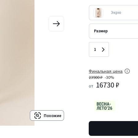
Экрю
Размер
Количество
1
Финальная цена
23900 ₽
-30%
16730 ₽
от
Похожие