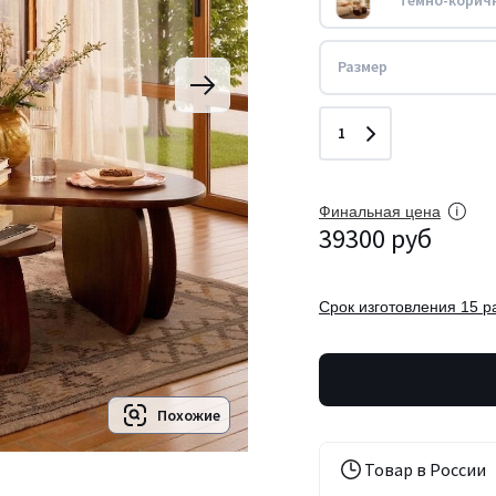
Темно-корич
Размер
Количество
1
Финальная цена
39300 руб
Cрок изготовления 15 р
Похожие
Товар в России