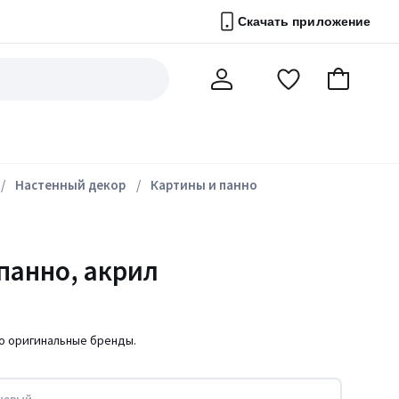
Скачать приложение
Перейти
В
Мой
в
корзину
счет
список
избранного
Настенный декор
Картины и панно
панно, акрил
ко оригинальные бренды.