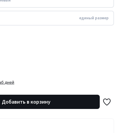
невый
единый размер
аб дней
Добавить в корзину