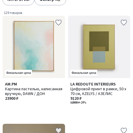
gauche
droite
129 товаров
Финальная цена
Финальная цена
AM.PM
LA REDOUTE INTERIEURS
Картина пастелью, написанная
Цифровой принт в рамке, 50 x
вручную, DAWN / ДОН
70 см, AZELYS / АЗЕЛИС
23900 ₽
9120 ₽
12000 ₽
-24%