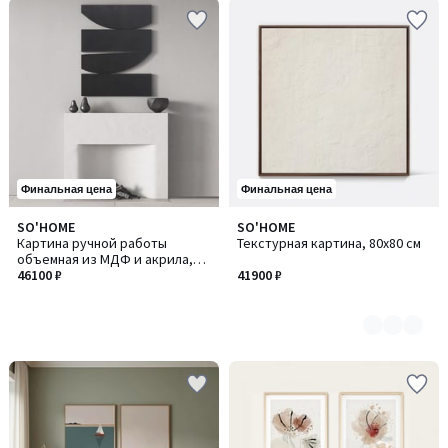
Финальная цена
Финальная цена
SO'HOME
SO'HOME
Количество
Картина ручной работы
Текстурная картина, 80х80 см
цветов:
объемная из МДФ и акрила,
5
120х90 см
46100 ₽
41900 ₽