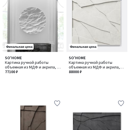
Финальная цена
Финальная цена
SO'HOME
SO'HOME
Картина ручной работы
Картина ручной работы
объемная из МДФ и акрила, 80
объемная из МДФ и акрила,
см
77100 ₽
115 см
88000 ₽