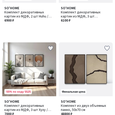
SO'HOME
SO'HOME
Комплект декоративных
Комплект декоративных
картин из МДФ, 2 шт Huhu /
картин из МДФ, 3 шт
Хуху271
6900 ₽
Artsycllct43_70 /
6100 ₽
Артсиклкт43_70
-55% по коду 5525
Финальная цена
SO'HOME
SO'HOME
Комплект декоративных
Комплект из двух объемных
картин из МДФ, 3 шт Хуху /
панно, 50х70 см
Хуху481S
7000 ₽
48800 ₽