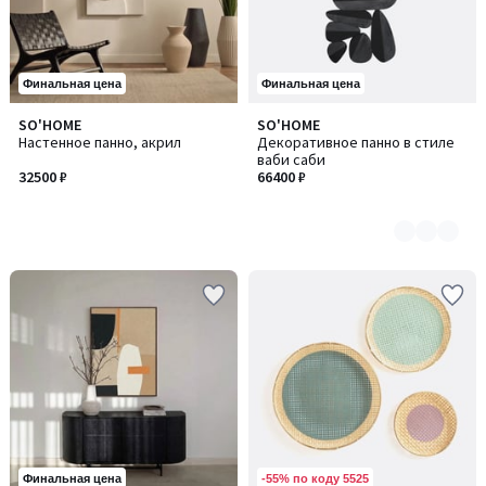
Финальная цена
Финальная цена
SO'HOME
SO'HOME
Количество
Настенное панно, акрил
Декоративное панно в стиле
цветов:
ваби саби
2
32500 ₽
66400 ₽
-55% по коду 5525
Финальная цена