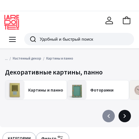
В
корзи
La
Redoute
Меню
Поиск
...
Настенный декор
Картины и панно
Декоративные картины, панно
Картины и панно
Фоторамки
Précédent
Suivant
-
-
défiler
défiler
à
à
КАТЕГОРИИ
Фильтр