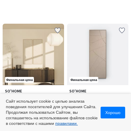
Финальная цена
Финальная цена
SO'HOME
SO'HOME
Комплект из двух текстурных
Текстурная картина, 120х40 см
картин, 120х40 см
Сайт использует cookie с целью анализа
56900 ₽
38000 ₽
поведения посетителей для улучшения Сайта.
Продолжая пользоваться Сайтом, вы
Хорошо
соглашаетесь на использование файлов cookie
в соответствии с нашими
правилами.