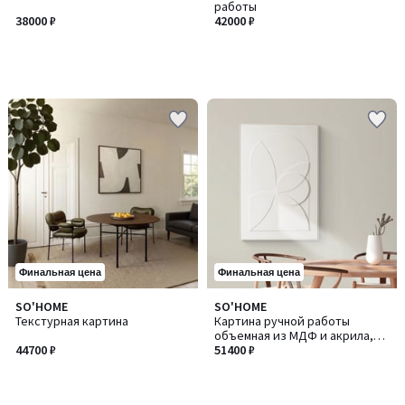
работы
38000 ₽
42000 ₽
Финальная цена
Финальная цена
SO'HOME
SO'HOME
Текстурная картина
Картина ручной работы
объемная из МДФ и акрила,
44700 ₽
80х50 см
51400 ₽