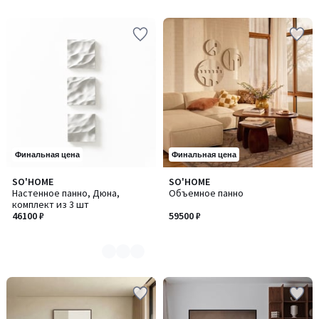
Финальная цена
Финальная цена
SO'HOME
SO'HOME
Количество
Настенное панно, Дюна,
Объемное панно
цветов:
комплект из 3 шт
2
46100 ₽
59500 ₽