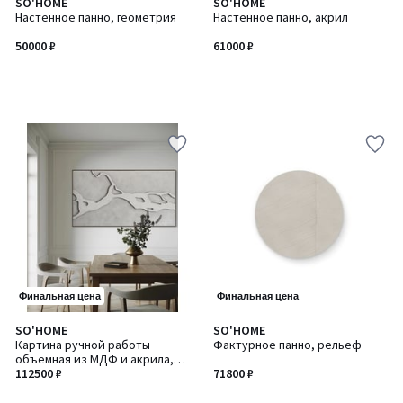
SO'HOME
SO'HOME
Настенное панно, геометрия
Настенное панно, акрил
50000 ₽
61000 ₽
Финальная цена
Финальная цена
SO'HOME
SO'HOME
Количество
Картина ручной работы
Фактурное панно, рельеф
цветов:
объемная из МДФ и акрила,
3
90х150 см
112500 ₽
71800 ₽