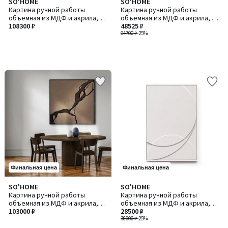
SO'HOME
SO'HOME
Картина ручной работы
Картина ручной работы
объемная из МДФ и акрила,
объемная из МДФ и акрила, 90
100 см
108300 ₽
см
48525 ₽
64700 ₽
-25%
Финальная цена
Финальная цена
SO'HOME
SO'HOME
Картина ручной работы
Картина ручной работы
объемная из МДФ и акрила,
объемная из МДФ и акрила,
100 см
103000 ₽
50х80 см
28500 ₽
38000 ₽
-25%