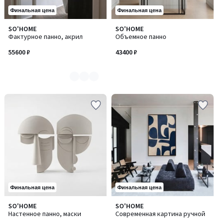
Финальная цена
Финальная цена
SO'HOME
SO'HOME
Количество
Фактурное панно, акрил
Объемное панно
цветов:
3
55600 ₽
43400 ₽
Финальная цена
Финальная цена
SO'HOME
SO'HOME
Настенное панно, маски
Современная картина ручной