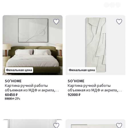
Финальная цена
Финальная цена
SO'HOME
SO'HOME
Картина ручной работы
Картина ручной работы
объемная из МДФ и акрила,
объемная из МДФ и акрила,
140х100 см
60450 ₽
180х65 см
92000 ₽
80600 ₽
-25%