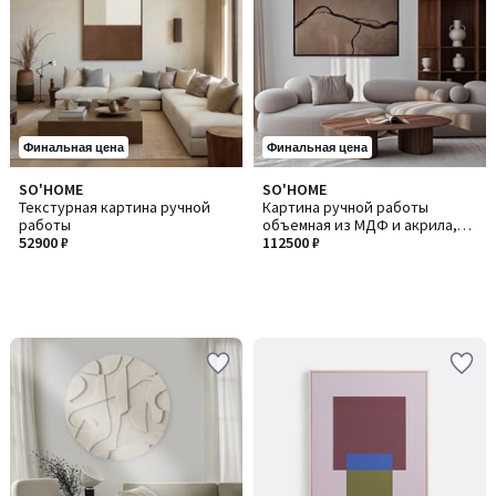
Финальная цена
Финальная цена
SO'HOME
SO'HOME
Текстурная картина ручной
Картина ручной работы
работы
объемная из МДФ и акрила,
52900 ₽
100х150 см
112500 ₽