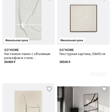
Финальная цена
Финальная цена
SO'HOME
SO'HOME
Количество
Настенное панно с объемным
Текстурная картина, 50х50 см
цветов:
рельефом в стиле
5
органический минимализм
66400 ₽
36500 ₽