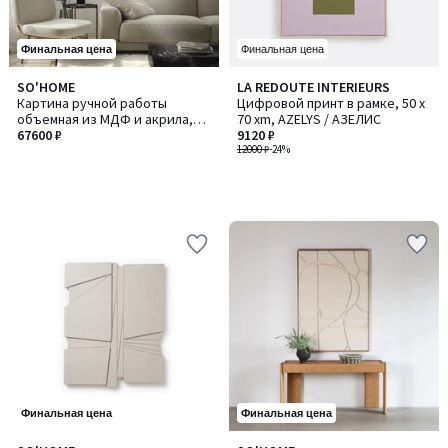
Финальная цена
Финальная цена
SO'HOME
LA REDOUTE INTERIEURS
Картина ручной работы
Цифровой принт в рамке, 50 x
объемная из МДФ и акрила,
70 xm, AZELYS / АЗЕЛИС
100 см
67600 ₽
9120 ₽
12000 ₽
-24%
Финальная цена
Финальная цена