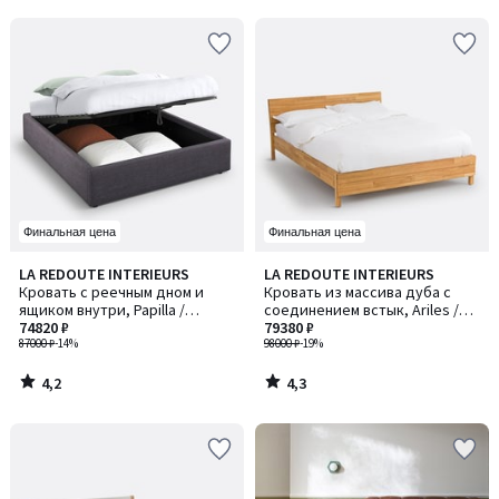
5
5
Финальная цена
Финальная цена
4,2
4,3
LA REDOUTE INTERIEURS
LA REDOUTE INTERIEURS
/ 5
/ 5
Кровать с реечным дном и
Кровать из массива дуба с
ящиком внутри, Papilla /
соединением встык, Ariles /
Папилла
74820 ₽
Арилес
79380 ₽
87000 ₽
-14%
98000 ₽
-19%
4,2
4,3
/
/
5
5