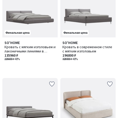
Финальная цена
Финальная цена
SO'HOME
SO'HOME
Кровать с мягким изголовьем и
Кровать в современном стиле
лаконичными линиями в
с мягким изголовьем
итальянском стиле
135960 ₽
196800 ₽
226600 ₽
-40%
328000 ₽
-40%