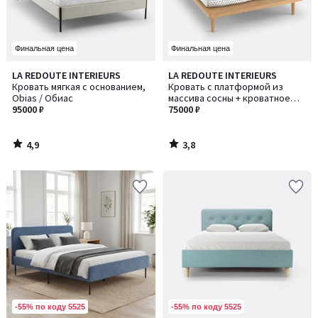
Финальная цена
Финальная цена
4,9
3,8
LA REDOUTE INTERIEURS
LA REDOUTE INTERIEURS
/ 5
/ 5
Кровать мягкая с основанием,
Кровать с платформой из
Obias / Обиас
массива сосны + кроватное
95000 ₽
основание, Jimi / Джими
75000 ₽
4,9
3,8
/
/
5
5
-55% по коду 5525
-55% по коду 5525