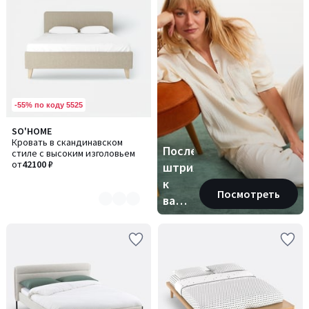
к
вашей
идеальной
спальне
-55% по коду 5525
SO'HOME
Количество
Кровать в скандинавском
цветов:
Последний
стиле с высоким изголовьем
2
от
42100 ₽
штрих
к
Посмотреть
вашей
идеальной
спальне