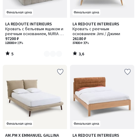
Финальная цена
Финальная цена
5
3,6
LA REDOUTE INTERIEURS
LA REDOUTE INTERIEURS
Количество
/
/ 5
Кровать с бельевым ящиком и
Кровать с реечным
цветов:
5
реечным основанием, NURIA /
основанием Jimi / Джими
2
НУРИЯ
97200 ₽
26180 ₽
120000 ₽
-19%
37400 ₽
-30%
5
3,6
/
/
5
5
Финальная цена
Финальная цена
1
AM.PM X EMMANUEL GALLINA
LA REDOUTE INTERIEURS