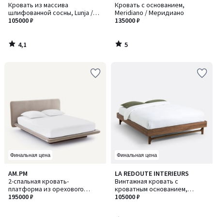
/ 5
/
Кровать из массива
Кровать с основанием,
5
шлифованной сосны, Lunja /
Meridiano / Меридиано
Лунйа
105000 ₽
135000 ₽
4,1
5
/
/
5
5
Финальная цена
Финальная цена
4,6
AM.PM
LA REDOUTE INTERIEURS
/ 5
2-спальная кровать-
Винтажная кровать с
платформа из орехового
кроватным основанием,
дерева в велюровой обивке,
195000 ₽
LARSEN / ЛАРСЕН
105000 ₽
SLICE / СЛАЙС