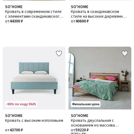
SO'HOME
SO'HOME
Кровать в современном стиле
Кровать в скандинавском
с элементами скандинавского
стиле на высоких деревянных
дизайна
от
44300 ₽
опорах, бирюзовый
от
40600 ₽
-55% по коду 5525
Финальная цена
SO'HOME
SO'HOME
Количество
Кровать с высоким изголовьем
Кровать двуспальная с
цветов:
основанием из массива
3
от
43700 ₽
березы
от
59220 ₽