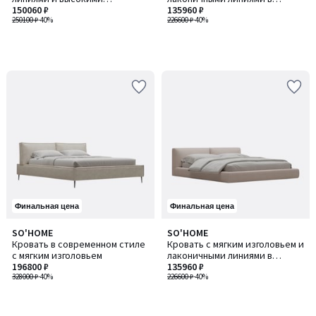
деревянными опорами
150060 ₽
итальянском стиле
135960 ₽
250100 ₽
-40%
226600 ₽
-40%
Финальная цена
Финальная цена
SO'HOME
SO'HOME
Кровать в современном стиле
Кровать с мягким изголовьем и
с мягким изголовьем
лаконичными линиями в
196800 ₽
итальянском стиле
135960 ₽
328000 ₽
-40%
226600 ₽
-40%