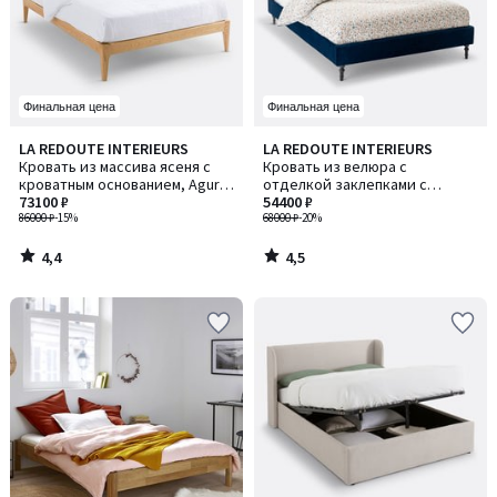
Финальная цена
Финальная цена
4,4
4,5
LA REDOUTE INTERIEURS
LA REDOUTE INTERIEURS
/ 5
/ 5
Кровать из массива ясеня с
Кровать из велюра с
кроватным основанием, Agura
отделкой заклепками с
/ Агура
73100 ₽
кроватным основанием
54400 ₽
86000 ₽
-15%
Andante / Андант
68000 ₽
-20%
4,4
4,5
/
/
5
5