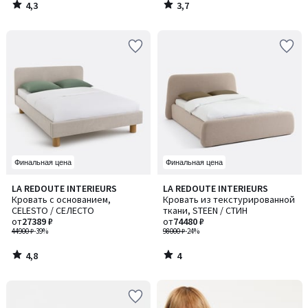
4,3
3,7
/
/
5
5
Финальная цена
Финальная цена
4,8
4
LA REDOUTE INTERIEURS
LA REDOUTE INTERIEURS
/ 5
/
Кровать с основанием,
Кровать из текстурированной
5
CELESTO / СЕЛЕСТО
ткани, STEEN / СТИН
от
27389 ₽
от
74480 ₽
44900 ₽
-39%
98000 ₽
-24%
4,8
4
/
/
5
5
Последний
штрих