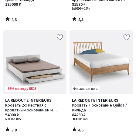
135000 ₽
Матеа
91530 ₽
113000 ₽
-19%
4,3
4,5
/
/
5
5
-55% по коду 5525
Финальная цена
3,8
4,5
LA REDOUTE INTERIEURS
LA REDOUTE INTERIEURS
/ 5
/ 5
Кровать 2-х местная с
Кровать + основание Quilda /
кроватным основанием и
Кильда
ящиком, Crawley / Кроули
54000 ₽
84280 ₽
60000 ₽
-10%
98000 ₽
-14%
3,8
4,5
/
/