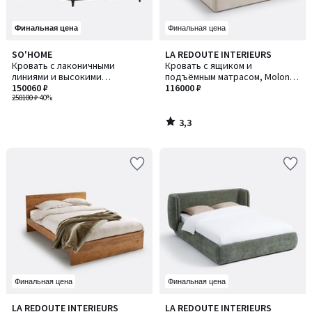
Финальная цена
Финальная цена
3,3
SO'HOME
LA REDOUTE INTERIEURS
/ 5
Кровать с лаконичными
Кровать с ящиком и
линиями и высокими
подъёмным матрасом, Molona /
деревянными опорами
150060 ₽
Молона
116000 ₽
250100 ₽
-40%
3,3
/
5
Финальная цена
Финальная цена
4,1
5
LA REDOUTE INTERIEURS
LA REDOUTE INTERIEURS