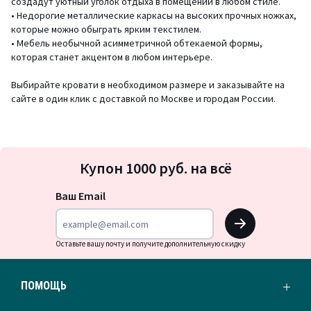
создадут уютный уголок отдыха в помещении в любом стиле.
• Недорогие металлические каркасы на высоких прочных ножках,
которые можно обыграть ярким текстилем.
• Мебель необычной асимметричной обтекаемой формы,
которая станет акцентом в любом интерьере.
Выбирайте кровати в необходимом размере и заказывайте на
сайте в один клик с доставкой по Москве и городам России.
Подписка
Купон 1000 руб. на всё
на
новости
Ваш Email
OK
Оставьте вашу почту и получите дополнительную скидку
ПОМОЩЬ