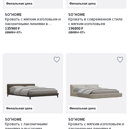
Финальная цена
Финальная цена
SO'HOME
SO'HOME
Кровать с мягким изголовьем и
Кровать в современном стиле
лаконичными линиями в
с мягким изголовьем
итальянском стиле
135960 ₽
196800 ₽
226600 ₽
-40%
328000 ₽
-40%
Финальная цена
Финальная цена
SO'HOME
SO'HOME
Кровать с лаконичными
Кровать с мягким изголовьем и
линиями и высокими
лаконичными линиями в