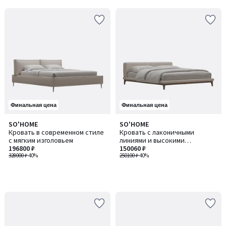
Финальная цена
Финальная цена
SO'HOME
SO'HOME
Кровать в современном стиле
Кровать с лаконичными
с мягким изголовьем
линиями и высокими
196800 ₽
деревянными опорами
150060 ₽
328000 ₽
-40%
250100 ₽
-40%