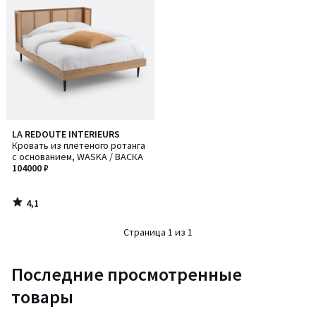
4,1
LA REDOUTE INTERIEURS
/ 5
Кровать из плетеного ротанга
с основанием, WASKA / ВАСКА
104000 ₽
4,1
/
5
Страница 1 из 1
Последние просмотренные
товары