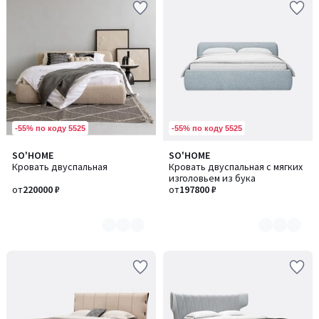
-55% по коду 5525
-55% по коду 5525
SO'HOME
SO'HOME
Количество
Количество
Кровать двуспальная
Кровать двуспальная с мягких
цветов:
цветов:
изголовьем из бука
7
7
от
220000 ₽
от
197800 ₽