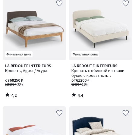
Финальная цена
Финальная цена
4,2
4,4
LA REDOUTE INTERIEURS
LA REDOUTE INTERIEURS
/ 5
/ 5
Кровать, Agura / Агура
Кровать с обивкой из ткани
букле с кроватным
от
68250 ₽
основанием, Conto / Конто
от
61200 ₽
105000 ₽
-35%
68000 ₽
-15%
4,2
4,4
/
/
5
5