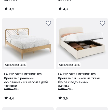
40400 ₽
-24%
68000 ₽
-10%
3,9
4,3
/
/
5
5
Финальная цена
Финальная цена
4,4
3,9
LA REDOUTE INTERIEURS
LA REDOUTE INTERIEURS
/ 5
/ 5
Кровать с реечным
Кровать с ящиком из ткани
основанием из массива дуба,
букле с подъемным
шпонированная дубом, Anda /
108000 ₽
основанием, Conto / Конто
84000 ₽
Анда
120000 ₽
-10%
105000 ₽
-20%
4,4
3,9
/
/
5
5