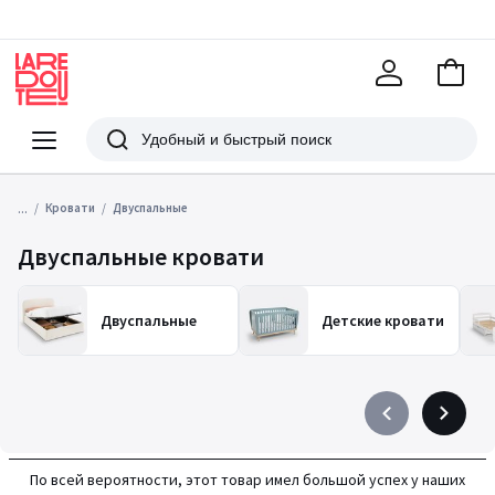
В
корзи
La
Redoute
Меню
Поиск
...
Кровати
Двуспальные
Двуспальные кровати
Двуспальные
Детские кровати
Précédent
Suivant
-
-
défiler
défiler
По всей вероятности, этот товар имел большой успех у наших
à
à