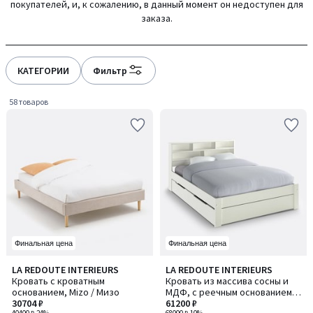
покупателей, и, к сожалению, в данный момент он недоступен для
gauche
droite
заказа.
КАТЕГОРИИ
Фильтр
58 товаров
Финальная цена
Финальная цена
3,9
4,3
LA REDOUTE INTERIEURS
LA REDOUTE INTERIEURS
/ 5
/ 5
Кровать с кроватным
Кровать из массива сосны и
основанием, Mizo / Мизо
МДФ, с реечным основанием,
30704 ₽
Nikko / Никко
61200 ₽