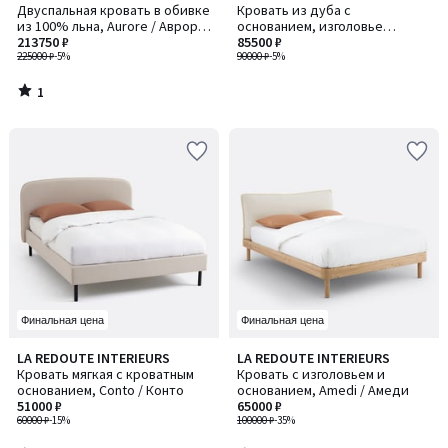
/
Двуспальная кровать в обивке
Кровать из дуба с
5
из 100% льна, Aurore / Аврор,
основанием, изголовье
дизайн - Эммануэль Галлина
213750 ₽
мягкое, обитое, TALET / ТАЛЕТ
85500 ₽
225000 ₽
-5%
90000 ₽
-5%
1
/
5
Финальная цена
Финальная цена
4,3
3,7
LA REDOUTE INTERIEURS
LA REDOUTE INTERIEURS
/ 5
/ 5
Кровать мягкая с кроватным
Кровать с изголовьем и
основанием, Conto / Конто
основанием, Amedi / Амеди
51000 ₽
65000 ₽
60000 ₽
-15%
100000 ₽
-35%