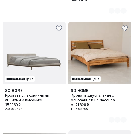
98700 ₽
-40%
Финальная цена
Финальная цена
SO'HOME
SO'HOME
Количество
Кровать с лаконичными
Кровать двуспальная с
цветов:
линиями и высокими
основанием из массива
3
деревянными опорами
150060 ₽
березы, 160х200
от
71820 ₽
250100 ₽
-40%
119700 ₽
-40%