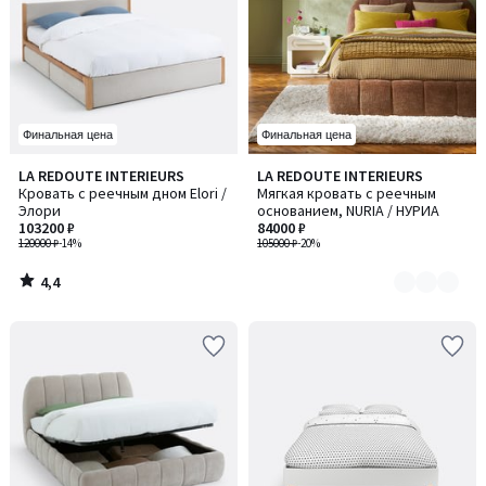
Финальная цена
Финальная цена
4,4
LA REDOUTE INTERIEURS
LA REDOUTE INTERIEURS
Количество
/ 5
Кровать с реечным дном Elori /
Мягкая кровать с реечным
цветов:
Элори
основанием, NURIA / НУРИА
2
103200 ₽
84000 ₽
120000 ₽
-14%
105000 ₽
-20%
4,4
/
5