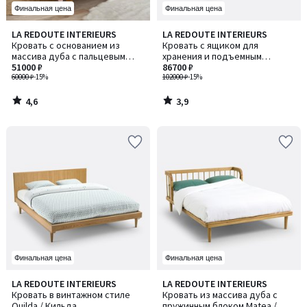
Финальная цена
Финальная цена
4,6
3,9
LA REDOUTE INTERIEURS
LA REDOUTE INTERIEURS
/ 5
/ 5
Кровать с основанием из
Кровать с ящиком для
массива дуба с пальцевым
хранения и подъемным
соединением, Zulda / Зульда
51000 ₽
основанием, Nasik / Насик
86700 ₽
60000 ₽
-15%
102000 ₽
-15%
4,6
3,9
/
/
5
5
Финальная цена
Финальная цена
4,3
4,5
LA REDOUTE INTERIEURS
LA REDOUTE INTERIEURS
/ 5
/ 5
Кровать в винтажном стиле
Кровать из массива дуба с
Quilda / Кильда
пружинным блоком Matea /