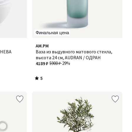
Финальная цена
5
AM.PM
/
/ НЕВА
Ваза из выдувного матового стекла,
5
высота 24 см, AUDRAN / ОДРАН
4189 ₽
5900 ₽
-29%
5
/
5