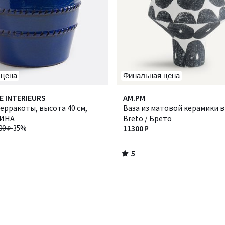
 цена
Финальная цена
5
E INTERIEURS
AM.PM
/
ерракоты, высота 40 см,
Ваза из матовой керамики в
5
РИНА
Breto / Брето
00 ₽
-35%
11300 ₽
5
/
5