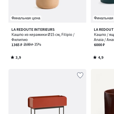
Финальная цена
Финальная
3,9
4,9
LA REDOUTE INTERIEURS
Количество
LA REDOUT
/ 5
/ 5
Кашпо из керамики Ø15 см, Filipio /
цветов:
Кашпо / ящ
Филипио
2
Anaïa / Ана
1365 ₽
2100 ₽
-35%
6000 ₽
3,9
4,9
/
/
5
5