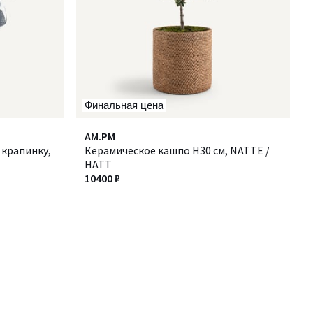
Финальная цена
AM.PM
 крапинку,
Керамическое кашпо H30 см, NATTE /
НАТТ
10400 ₽