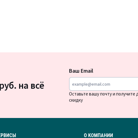
Подписка
на
Ваш Email
новости
руб. на всё
Оставьте вашу почту и получите
скидку
ЕРВИСЫ
О КОМПАНИИ