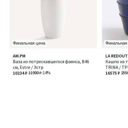
Финальная цена
Финальная
AM.PM
LA REDOUT
Ваза из потрескавшегося фаянса, В46
Кашпо из т
см, Estre / Эстр
TRINA / Т
10234 ₽
11900 ₽
-14%
16575 ₽
255