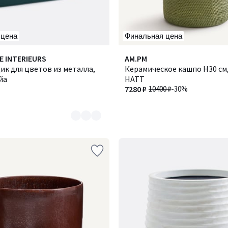
 цена
Финальная цена
E INTERIEURS
AM.PM
ик для цветов из металла,
Керамическое кашпо H30 см,
йа
НАТТ
7280 ₽
10400 ₽
-30%