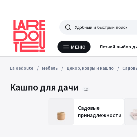
Поиск
Летний выбор д
МЕНЮ
Меню
La
Redoute
La Redoute
Мебель
Декор, ковры и кашпо
Садов
Кашпо для дачи
12
Садовые
принадлежности