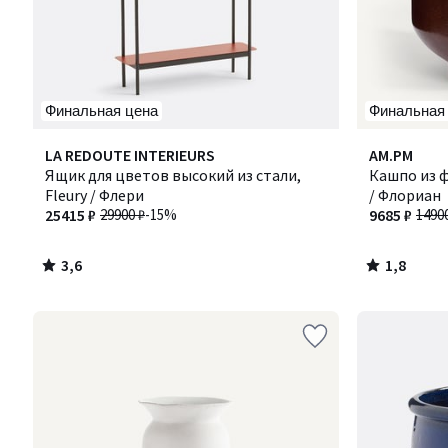
Финальная цена
Финальная
3,6
1,8
LA REDOUTE INTERIEURS
AM.PM
/ 5
/ 5
Ящик для цветов высокий из стали,
Кашпо из ф
Fleury / Флери
/ Флориан
25415 ₽
29900 ₽
-15%
9685 ₽
1490
3,6
1,8
/
/
5
5