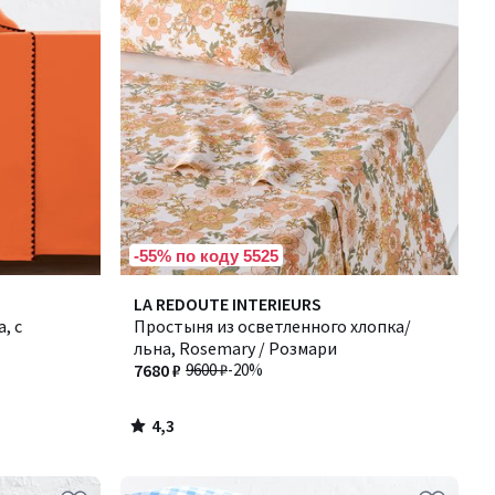
-55% по коду 5525
4,3
LA REDOUTE INTERIEURS
/ 5
, с
Простыня из осветленного хлопка/
льна, Rosemary / Розмари
7680 ₽
9600 ₽
-20%
4,3
/
5