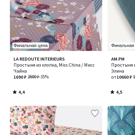
Финальная цена
Финальная
4,4
4,5
LA REDOUTE INTERIEURS
Количество
AM.PM
/ 5
/ 5
Простыня из хлопка, Miss China / Мисс
цветов:
Простыня и
Чайна
7
Элина
1690 ₽
2600 ₽
-35%
от
10660 ₽
4,4
4,5
/
/
5
5