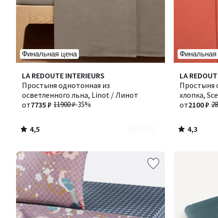
Финальная цена
Финальная
4,5
4,3
Количество
LA REDOUTE INTERIEURS
Количество
LA REDOUT
/ 5
/ 5
цветов:
Простыня однотонная из
цветов:
Простыня 
6
осветленного льна, Linot / Линот
5
хлопка, Sc
от
7735 ₽
11900 ₽
-35%
от
2100 ₽
28
4,5
4,3
/
/
5
5