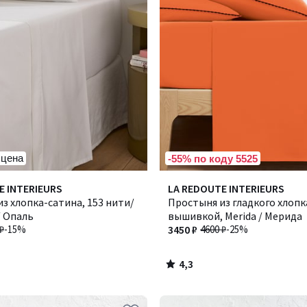
 цена
-55% по коду 5525
4,3
E INTERIEURS
LA REDOUTE INTERIEURS
/ 5
з хлопка-сатина, 153 нити/
Простыня из гладкого хлопка
/ Опаль
вышивкой, Merida / Мерида
₽
-15%
3450 ₽
4600 ₽
-25%
4,3
/
5