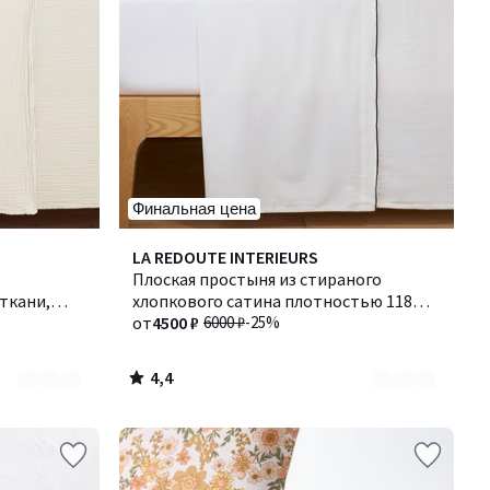
Финальная цена
4,4
Количество
LA REDOUTE INTERIEURS
/ 5
цветов:
Плоская простыня из стираного
ткани,
3
хлопкового сатина плотностью 118
нитей/см², Victor / Виктор
от
4500 ₽
6000 ₽
-25%
4,4
/
5