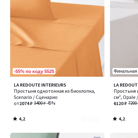
Финальная
-55% по коду 5525
4,2
4,2
Количество
LA REDOUTE INTERIEURS
LA REDOUT
/ 5
/ 5
цветов:
Простыня однотонная из биохлопка,
Простыня и
2
Scenario / Сценарио
см², Opale 
от
2074 ₽
3400 ₽
-45%
6120 ₽
7200 
4,2
4,2
/
/
5
5