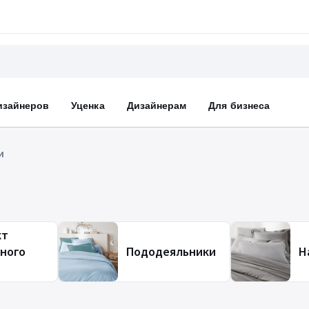
изайнеров
Уценка
Дизайнерам
Для бизнеса
и
кт
ного
Пододеяльники
Н