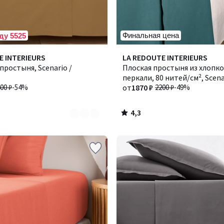
Финальная цена
ду 5525
4,3
E INTERIEURS
Количество
LA REDOUTE INTERIEURS
/ 5
простыня, Scenario /
цветов:
Плоская простыня из хлопк
3
перкали, 80 нитей/см², Scena
00 ₽
-54%
Сценарио
от
1870 ₽
2200 ₽
-49%
4,3
/
5