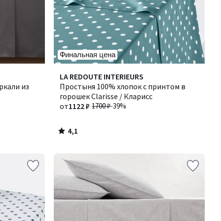
Финальная цена
4,1
LA REDOUTE INTERIEURS
/ 5
ркали из
Простыня 100% хлопок с принтом в
горошек Clarisse / Кларисс
от
1122 ₽
1700 ₽
-39%
4,1
/
5