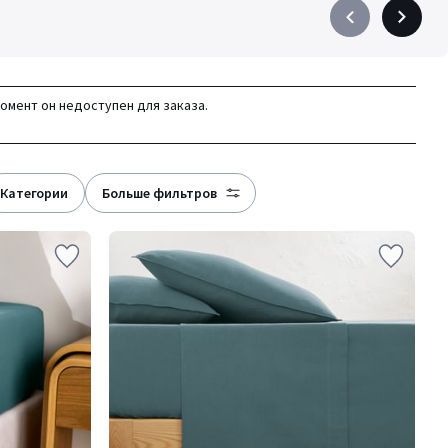
Précédent
Suivant
-
-
défiler
défiler
à
à
момент он недоступен для заказа.
gauche
droite
категории
больше фильтров