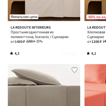
Финальная цена
-55% по ко
4,3
4,2
Количество
LA REDOUTE INTERIEURS
Количество
LA REDOUT
/ 5
/ 5
цветов:
Простыня однотонная из
цветов:
Хлопковая 
4
поликоттона, Scenario / Сценарио
7
Сценарио
от
1430 ₽
2200 ₽
-35%
от
1200 ₽
24
4,3
4,2
/
/
5
5