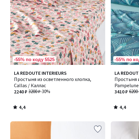
-55% по коду 5525
-55% по ко
4,4
4,4
LA REDOUTE INTERIEURS
LA REDOUT
/ 5
/ 5
Простыня из осветленного хлопка,
Простыня и
Callas / Каллас
Pampelune
2240 ₽
3200 ₽
-30%
3410 ₽
6200 
4,4
4,4
/
/
5
5