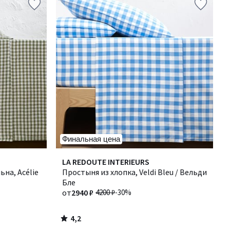
Финальная цена
4,2
LA REDOUTE INTERIEURS
/ 5
на, Acélie
Простыня из хлопка, Veldi Bleu / Вельди
Бле
от
2940 ₽
4200 ₽
-30%
4,2
/