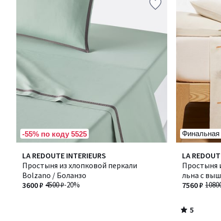
Финальная
-55% по коду 5525
5
LA REDOUTE INTERIEURS
LA REDOUT
/
Простыня из хлопковой перкали
Простыня и
5
Bolzano / Боланзо
льна с выш
3600 ₽
4500 ₽
-20%
7560 ₽
1080
5
/