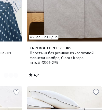
Финальная цена
4,7
LA REDOUTE INTERIEURS
/ 5
шек из
Простыня без резинки из хлопковой
фланели шамбре, Clara / Клара
3192 ₽
4200 ₽
-24%
4,7
/
5