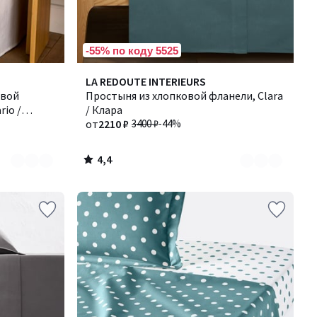
-55% по коду 5525
4,4
Количество
LA REDOUTE INTERIEURS
/ 5
овой
цветов:
Простыня из хлопковой фланели, Clara
rio /
2
/ Клара
от
2210 ₽
3400 ₽
-44%
4,4
/
5