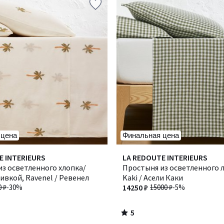
 цена
Финальная цена
5
E INTERIEURS
LA REDOUTE INTERIEURS
/
з осветленного хлопка/
Простыня из осветленного ль
5
ивкой, Ravenel / Ревенел
Kaki / Асели Каки
0 ₽
-30%
14250 ₽
15000 ₽
-5%
5
/