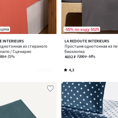
 цена
-55% по коду 5525
4,3
E INTERIEURS
LA REDOUTE INTERIEURS
/ 5
однотонная из стираного
Простыня однотонная из пе
enario / Сценарио
биохлопка
00 ₽
-35%
4032 ₽
7200 ₽
-44%
4,3
/
5