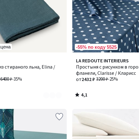
 цена
-55% по коду 5525
4,1
Количество
LA REDOUTE INTERIEURS
/ 5
з стираного льна, Elina /
цветов:
Простыня с рисунком в горо
2
фланели, Clarisse / Кларисс
16400 ₽
-35%
от
2432 ₽
3200 ₽
-25%
4,1
/
5