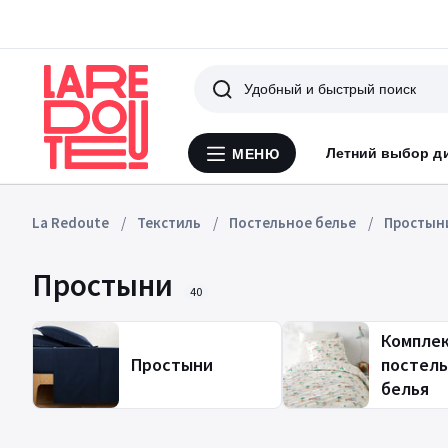
Поиск
Летний выбор д
МЕНЮ
Меню
La
Redoute
La Redoute
Текстиль
Постельное белье
Простын
Простыни
40
Компле
Простыни
постель
белья