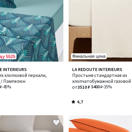
Финальная цена
ду 5525
4,7
E INTERIEURS
Количество
LA REDOUTE INTERIEURS
/ 5
з хлопковой перкали,
цветов:
Простыня стандартная из
 / Пампелюн
8
хлопчатобумажной газовой 
₽
-45%
Kumla / Кумла
от
3510 ₽
5400 ₽
-35%
4,7
/
5