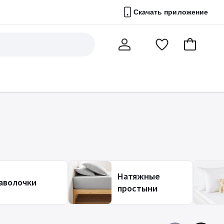
Скачать приложение
Перейти
В
Мой
в
корзину
счет
список
избранного
Натяжные
аволочки
простыни