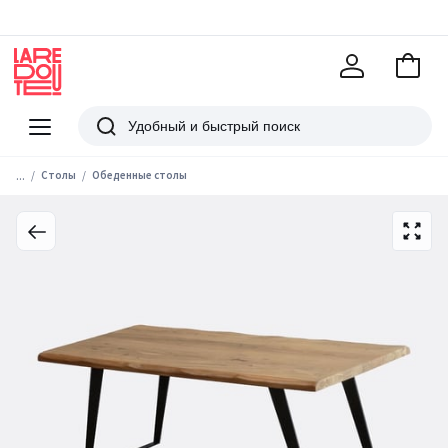
В
корзи
La
Redoute
Меню
Поиск
...
Столы
Обеденные столы