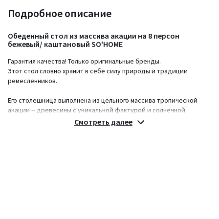
Подробное описание
Обеденный стол из массива акации на 8 персон
бежевый/ каштановый SO'HOME
Гарантия качества! Только оригинальные бренды.
Этот стол словно хранит в себе силу природы и традиции
ремесленников.
Его столешница выполнена из цельного массива тропической
акации -- древесины с уникальной фактурой и солнечной
энергетикой. Каждая линия волокон, каждый изгиб среза
Смотреть далее
напоминают о естественном происхождении материала,
превращая стол в живой арт-объект.
Контрастное чёрное металлическое основание подчеркивает
современный характер, создавая гармонию между природой и
урбанистикой.
Советы по стилизации:
• Стол идеально впишется в интерьеры в стиле лофт, modern
nature, джапанди или эклектика, где ценятся природные