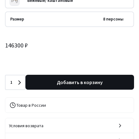
Бежевый/ каштановый
Размер
8 персоны
146300 ₽
Количество
Добавить в корзину
1
Товар в России
Условия возврата