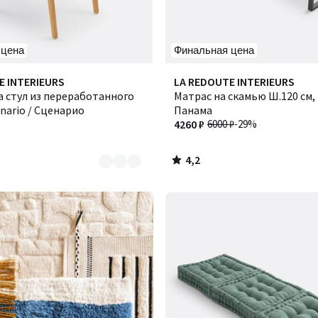
 цена
Финальная цена
4,2
E INTERIEURS
LA REDOUTE INTERIEURS
/ 5
 стул из переработанного
Матрас на скамью Ш.120 см,
enario / Сценарио
Панама
4260 ₽
6000 ₽
-29%
4,2
/
5