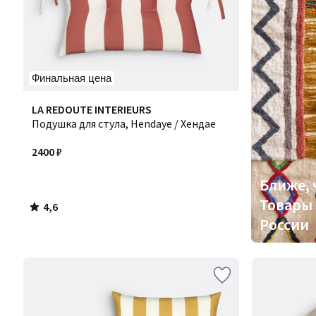
Финальная цена
4,6
LA REDOUTE INTERIEURS
/ 5
Подушка для стула, Hendaye / Хендае
2400 ₽
Ближе, 
Товары 
4,6
/
России
5