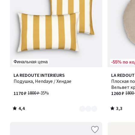
Финальная цена
-55% по ко
4,4
3,3
Количество
LA REDOUTE INTERIEURS
LA REDOUT
/ 5
/ 5
цветов:
Подушка, Hendaye / Хендае
Плоская по
2
Вельвет кр
1170 ₽
1800 ₽
-35%
1260 ₽
1800 
4,4
3,3
/
/
5
5