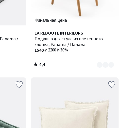
Финальная цена
4,4
Количество
LA REDOUTE INTERIEURS
/ 5
 Panama /
цветов:
Подушка для стула из плетенного
2
хлопка, Panama / Панама
1540 ₽
2200 ₽
-30%
4,4
/
5