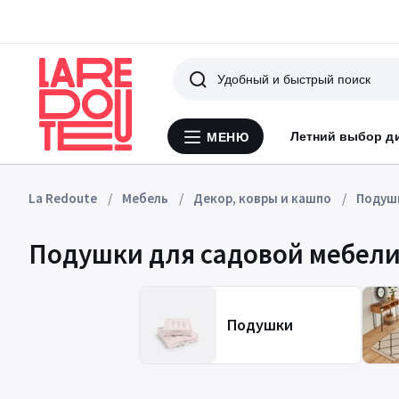
Поиск
Летний выбор д
МЕНЮ
Меню
La
Redoute
La Redoute
Мебель
Декор, ковры и кашпо
Подуш
Подушки для садовой мебел
Подушки