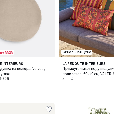
Финальная цена
ду 5525
E INTERIEURS
LA REDOUTE INTERIEURS
душка из велюра, Velvet /
Прямоугольная подушка ули
углая
полиэстер, 60x40 см, VALERIA
₽
-30%
ВАЛЕРИЯ
3000 ₽