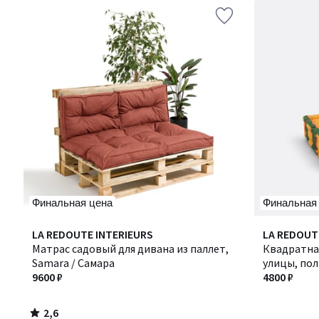
Финальная цена
Финальная
2,6
LA REDOUTE INTERIEURS
LA REDOUT
/ 5
Матрас садовый для дивана из паллет,
Квадратна
Samara / Самара
улицы, пол
9600 ₽
ВАЛЕРИЯ
4800 ₽
2,6
/