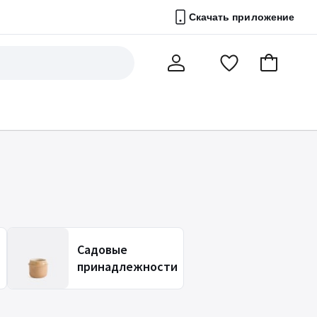
Скачать приложение
Перейти
В
Мой
в
корзину
счет
список
избранного
Садовые
принадлежности