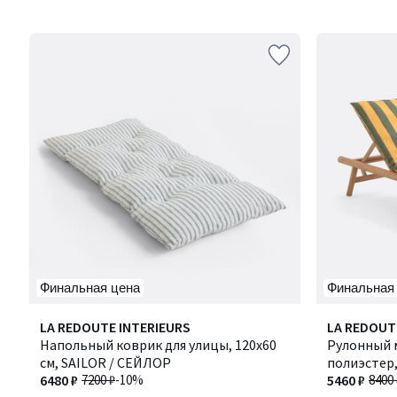
5
Финальная цена
Финальная
3
2
LA REDOUTE INTERIEURS
LA REDOUT
/
/
Напольный коврик для улицы, 120x60
Рулонный м
5
5
см, SAILOR / СЕЙЛОР
полиэстер,
6480 ₽
7200 ₽
-10%
ВАЛЕРИЯ
5460 ₽
8400 