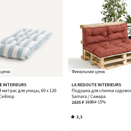
 цена
Финальная цена
3,3
E INTERIEURS
LA REDOUTE INTERIEURS
/ 5
матрас для улицы, 60 x 120
Подушка для спинки садово
/ Сейлор
Samara / Самара
2635 ₽
3100 ₽
-15%
3,3
/
5