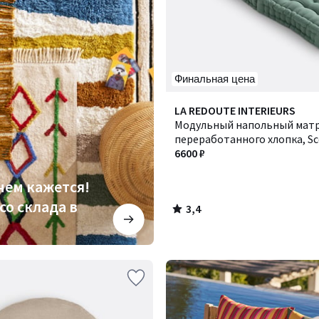
Финальная цена
3,4
Количество
LA REDOUTE INTERIEURS
/ 5
цветов:
Модульный напольный матр
3
переработанного хлопка, Sce
Сценарио
6600 ₽
чем кажется!
со склада в
3,4
/
5