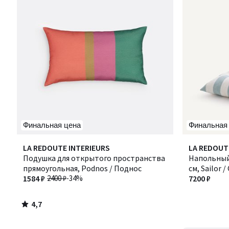
Финальная цена
Финальная
4,7
LA REDOUTE INTERIEURS
LA REDOUT
/ 5
Подушка для открытого пространства
Напольный 
прямоугольная, Podnos / Поднос
см, Sailor 
1584 ₽
2400 ₽
-34%
7200 ₽
4,7
/
5