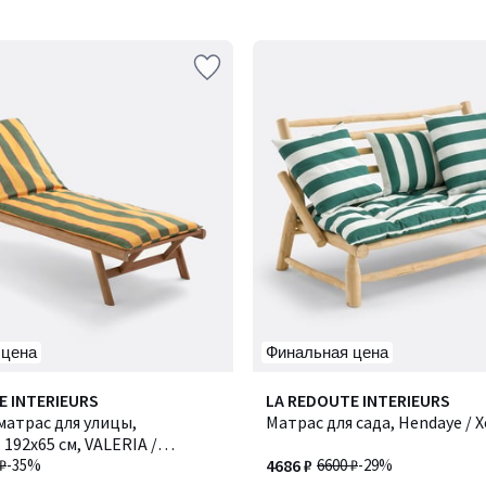
5
 цена
Финальная цена
3
E INTERIEURS
LA REDOUTE INTERIEURS
/
атрас для улицы,
Матрас для сада, Hendaye / 
5
 192x65 см, VALERIA /
₽
-35%
4686 ₽
6600 ₽
-29%