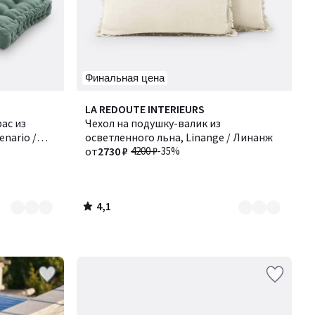
Финальная цена
4,1
Количество
LA REDOUTE INTERIEURS
/ 5
ас из
цветов:
Чехол на подушку-валик из
nario /
3
осветленного льна, Linange / Линанж
от
2730 ₽
4200 ₽
-35%
4,1
/
5