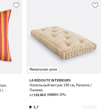
Финальная цена
3,7
Количество
LA REDOUTE INTERIEURS
/ 5
ицы,
цветов:
Напольный матрас 190 см, Panama /
 /
2
Панама
от
10140 ₽
15600 ₽
-35%
3,7
/