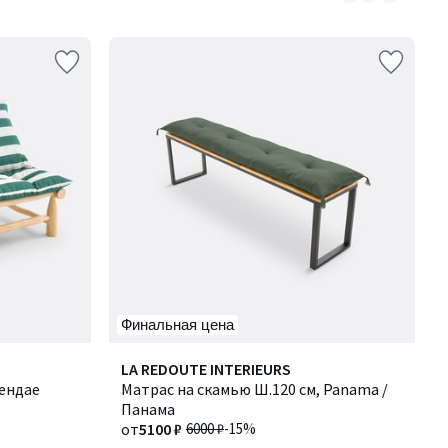
5
Финальная цена
4,2
Количество
LA REDOUTE INTERIEURS
/ 5
Хендае
цветов:
Матрас на скамью Ш.120 см, Panama /
2
Панама
от
5100 ₽
6000 ₽
-15%