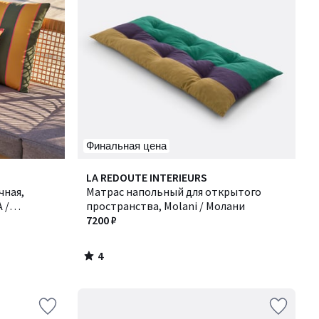
Финальная цена
4
LA REDOUTE INTERIEURS
/
чная,
Матрас напольный для открытого
5
 /
пространства, Molani / Молани
7200 ₽
4
/
5