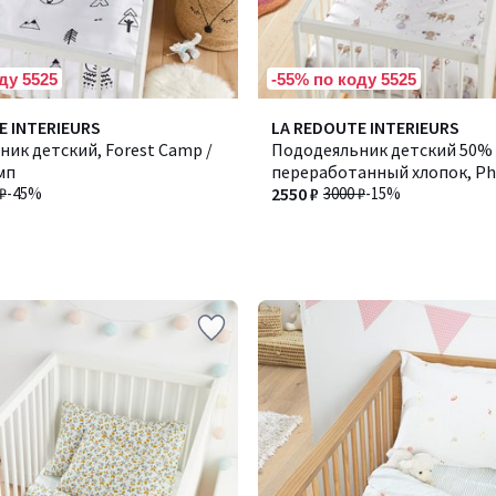
ду 5525
-55% по коду 5525
E INTERIEURS
LA REDOUTE INTERIEURS
ик детский, Forest Camp /
Пододеяльник детский 50%
мп
переработанный хлопок, Phi
₽
-45%
Финеас
2550 ₽
3000 ₽
-15%