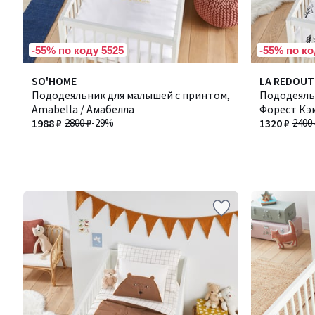
-55% по коду 5525
-55% по ко
SO'HOME
LA REDOUT
Пододеяльник для малышей с принтом,
Пододеяльн
Amabella / Амабелла
Форест Кэ
1988 ₽
2800 ₽
-29%
1320 ₽
2400 