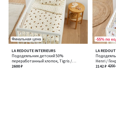
Финальная цена
-55% по ко
LA REDOUTE INTERIEURS
LA REDOUT
Пододеяльник детский 50%
Пододеяль
переработанный хлопок, Tigris /
Henri / Ген
Тигрис
2600 ₽
2142 ₽
4200 