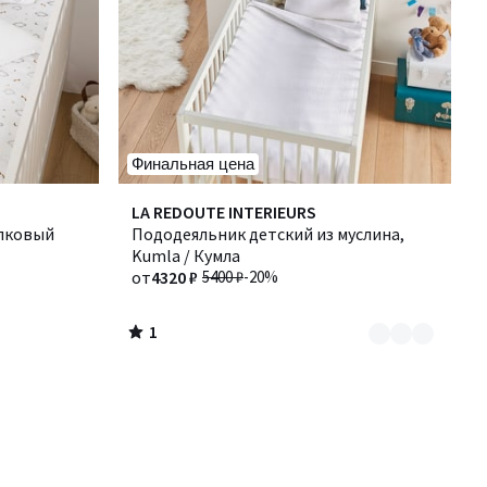
Финальная цена
1
Количество
LA REDOUTE INTERIEURS
/
опковый
цветов:
Пододеяльник детский из муслина,
5
2
Kumla / Кумла
от
4320 ₽
5400 ₽
-20%
1
/
5