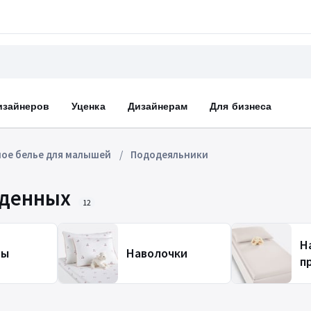
изайнеров
Уценка
Дизайнерам
Для бизнеса
ое белье для малышей
Пододеяльники
жденных
12
Н
ты
Наволочки
п