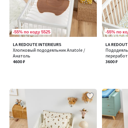
-55% по коду 5525
-55% по ко
LA REDOUTE INTERIEURS
LA REDOUT
Хлопковый пододеяльник Anatole /
Пододеяль
Анатоль
переработа
4600 ₽
3600 ₽