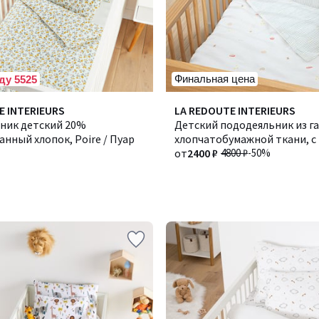
Финальная цена
ду 5525
E INTERIEURS
LA REDOUTE INTERIEURS
ник детский 20%
Детский пододеяльник из г
нный хлопок, Poire / Пуар
хлопчатобумажной ткани, с
"планеты", DIEGO / ДИЕГО
от
2400 ₽
4800 ₽
-50%