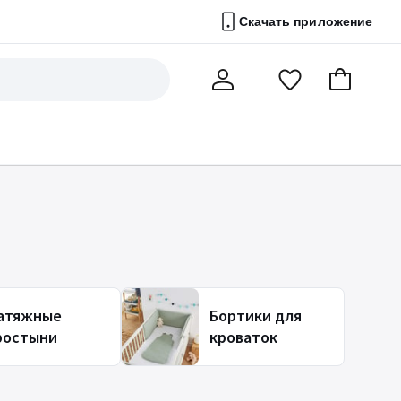
Скачать приложение
Перейти
В
Мой
в
корзину
счет
список
избранного
атяжные
Бортики для
ростыни
кроваток