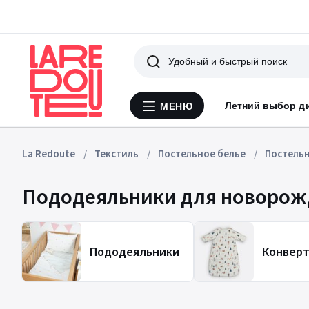
Поиск
Летний выбор д
МЕНЮ
Меню
La
Redoute
La Redoute
Текстиль
Постельное белье
Постельн
Пододеяльники для новоро
Пододеяльники
Конвер