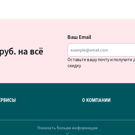
Подписка
на
Ваш Email
новости
руб. на всё
Оставьте вашу почту и получите
скидку
ЕРВИСЫ
О КОМПАНИИ
Показать больше информации