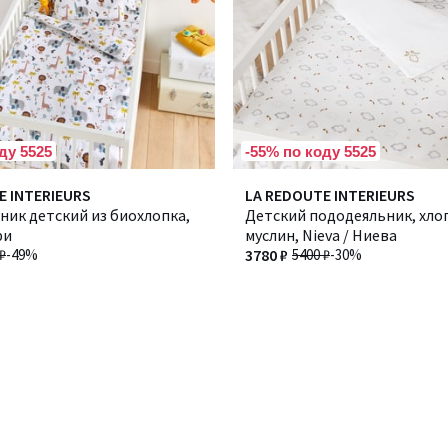
ду 5525
-55% по коду 5525
E INTERIEURS
LA REDOUTE INTERIEURS
ник детский из биохлопка,
Детский пододеяльник, хл
ри
муслин, Nieva / Ниева
₽
-49%
3780 ₽
5400 ₽
-30%