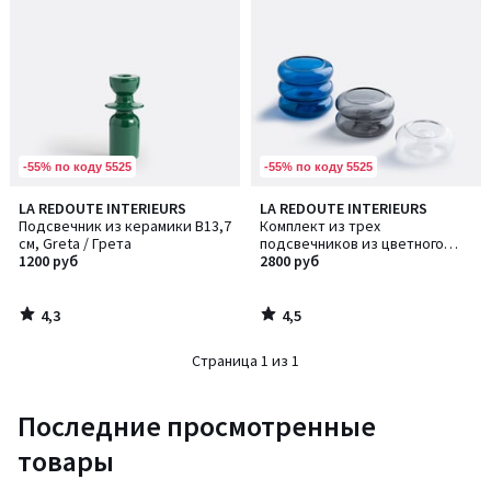
-55% по коду 5525
-55% по коду 5525
4,3
4,5
LA REDOUTE INTERIEURS
LA REDOUTE INTERIEURS
/ 5
/ 5
Подсвечник из керамики В13,7
Комплект из трех
см, Greta / Грета
подсвечников из цветного
1200 руб
стекла, Leramo / Лерамо
2800 руб
4,3
4,5
/
/
5
5
Страница 1 из 1
Последние просмотренные
товары