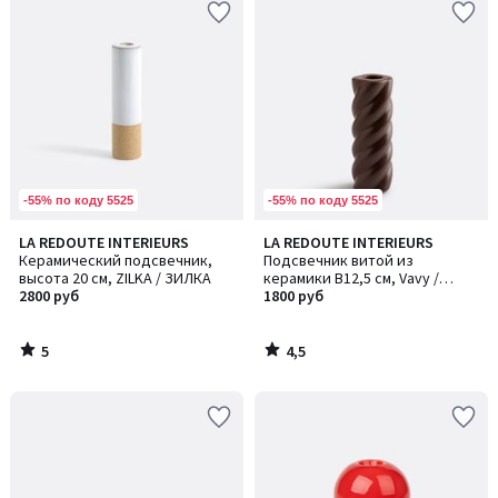
-55% по коду 5525
-55% по коду 5525
5
4,5
LA REDOUTE INTERIEURS
LA REDOUTE INTERIEURS
/
/ 5
Керамический подсвечник,
Подсвечник витой из
5
высота 20 см, ZILKA / ЗИЛКА
керамики В12,5 см, Vavy /
2800 руб
Вейви
1800 руб
5
4,5
/
/
5
5