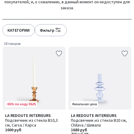
покупателей, и, к сожалению, в данный момент он недоступен для
заказа.
КАТЕГОРИИ
Фильтр
28 товаров
-55% по коду 5525
Финальная цена
5
4,9
LA REDOUTE INTERIEURS
LA REDOUTE INTERIEURS
/
/ 5
Подсвечник из стекла В10,3
Подсвечник из стекла В20 см,
5
см, Carsa / Карса
Chilava / Шивала
1000 руб
1680 руб