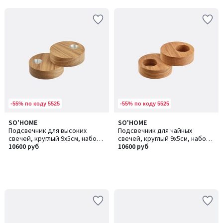
-55% по коду 5525
-55% по коду 5525
SO'HOME
SO'HOME
Подсвечник для высоких
Подсвечник для чайных
свечей, круглый 9х5см, набор
свечей, круглый 9х5см, набор
2шт
10600 руб
2шт
10600 руб