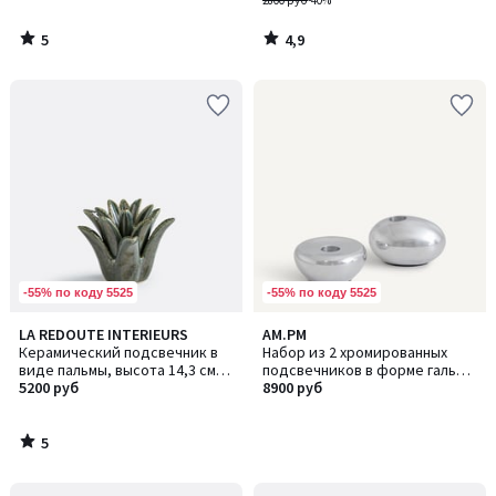
2800 руб
-40%
5
4,9
/
/
5
5
-55% по коду 5525
-55% по коду 5525
5
LA REDOUTE INTERIEURS
AM.PM
/
Керамический подсвечник в
Набор из 2 хромированных
5
виде пальмы, высота 14,3 см,
подсвечников в форме гальки,
TROPIA / ТРОПИА
5200 руб
AUDRY / ОДРИ
8900 руб
5
/
5