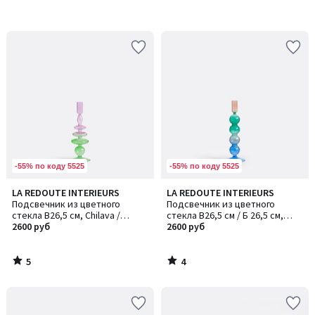
-55% по коду 5525
-55% по коду 5525
5
4
LA REDOUTE INTERIEURS
LA REDOUTE INTERIEURS
/
/
Подсвечник из цветного
Подсвечник из цветного
5
5
стекла В26,5 см, Chilava /
стекла В26,5 см / Б 26,5 см,
Шилава
2600 руб
Chilava / Шилава
2600 руб
5
4
/
/
5
5