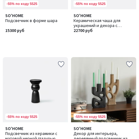
-55% по коду 5525
-55% по коду 5525
SO'HOME
SO'HOME
Подсвечник в форме шара
Керамическая чаша для
украшений и декора с
15300 руб
графичной росписью
22700 руб
-55% по коду 5525
-55% по коду 5525
SO'HOME
SO'HOME
Подсвечник из керамики с
Декор для интерьера,
матовой черной глазурью,
деревянный подсвечник из