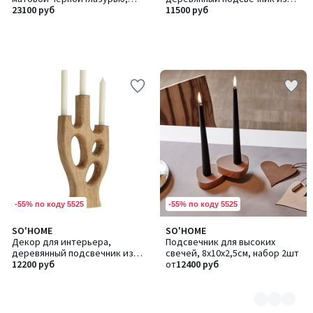
ручная работа
23100 руб
манго
11500 руб
-55% по коду 5525
-55% по коду 5525
SO'HOME
SO'HOME
Количество
Декор для интерьера,
Подсвечник для высоких
цветов:
деревянный подсвечник из
свечей, 8х10х2,5см, набор 2шт
5
манго
12200 руб
от
12400 руб