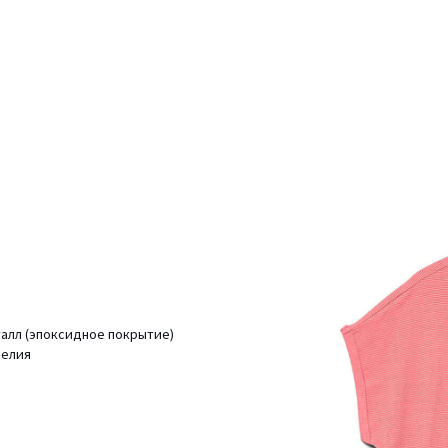
талл (эпоксидное покрытие)
делия