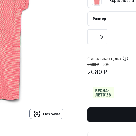
Коралловый
Размер
Количество
1
Финальная цена
2600 ₽
-20%
2080 ₽
Похожие