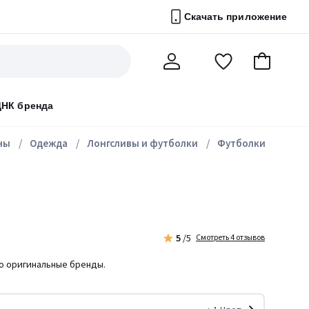
Скачать приложение
Перейти
В
Мой
в
корзину
счет
список
ДНК бренда
избранного
ны
Одежда
Лонгсливы и футболки
Футболки
5
/5
Смотреть 4 отзывов
ко оригинальные бренды.