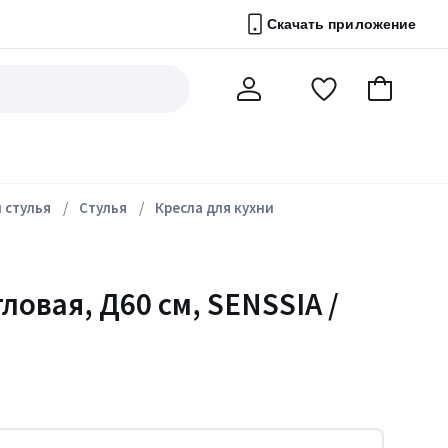
Скачать приложение
Перейти
В
Мой
в
корзину
счет
список
избранного
 стулья
Стулья
Кресла для кухни
ловая, Д60 см, SENSSIA /