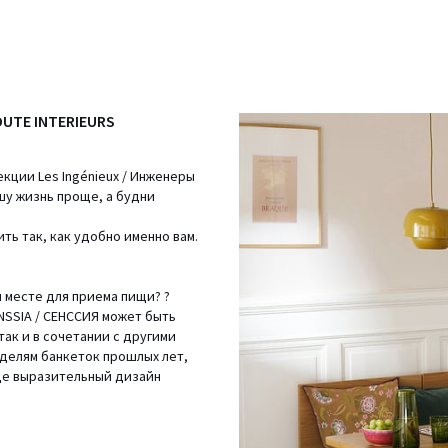
OUTE INTERIEURS
екции Les Ingénieux / Инженеры
шу жизнь проще, а будни
ть так, как удобно именно вам.
 месте для приема пищи? ?
NSSIA / СЕНССИЯ может быть
так и в сочетании с другими
моделям банкеток прошлых лет,
де выразительный дизайн