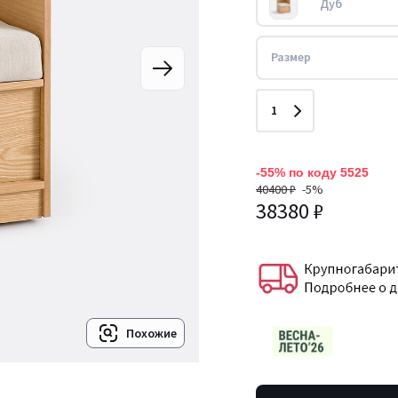
Дуб
Размер
Количество
1
-55% по коду 5525
40400 ₽
-5%
38380 ₽
Похожие