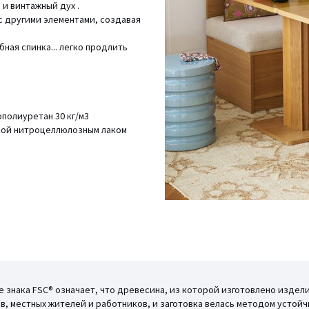
 и винтажный дух .
с другими элементами, создавая
ая спинка... легко продлить
полиуретан 30 кг/м3
лкой нитроцеллюлозным лаком
ие знака FSC® означает, что древесина, из которой изготовлено изде
, местных жителей и работников, и заготовка велась методом устойч