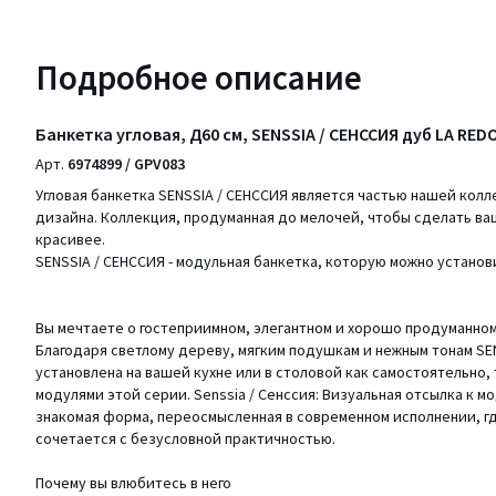
Подробное описание
Банкетка угловая, Д60 см, SENSSIA / СЕНССИЯ дуб LA RED
Арт.
6974899 / GPV083
Угловая банкетка SENSSIA / СЕНССИЯ является частью нашей колл
дизайна. Коллекция, продуманная до мелочей, чтобы сделать ва
красивее.
SENSSIA / СЕНССИЯ - модульная банкетка, которую можно установи
Вы мечтаете о гостеприимном, элегантном и хорошо продуманном
Благодаря светлому дереву, мягким подушкам и нежным тонам SE
установлена на вашей кухне или в столовой как самостоятельно, 
модулями этой серии. Senssia / Сенссия: Визуальная отсылка к 
знакомая форма, переосмысленная в современном исполнении, г
сочетается с безусловной практичностью.
Почему вы влюбитесь в него