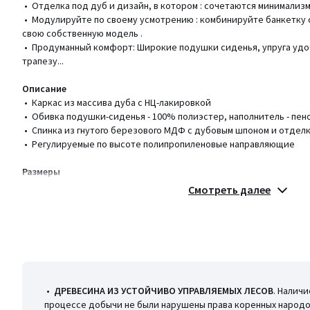
• Отделка под дуб и дизайн, в котором : сочетаются минимализм
• Модулируйте по своему усмотрению : комбинируйте банкетку 
свою собственную модель .
• Продуманный комфорт: Широкие подушки сиденья, упруга удобн
трапезу...
Описание
• Каркас из массива дуба с НЦ-лакировкой
• Обивка подушки-сиденья - 100% полиэстер, наполнитель - пено
• Спинка из гнутого березового МДФ с дубовым шпоном и отде
• Регулируемые по высоте полипропиленовые направляющие
Размеры
• Ширина: 60,1 см
Смотреть далее
• Высота: 86 см
• Глубина: 60 см
• Высота сиденья: 58 см
• Вес: 32,6 кг
• Самостоятельная сборка.
•
ДРЕВЕСИНА ИЗ УСТОЙЧИВО УПРАВЛЯЕМЫХ ЛЕСОВ
. Налич
процессе добычи не были нарушены права коренных народов
Размеры и вес упаковки