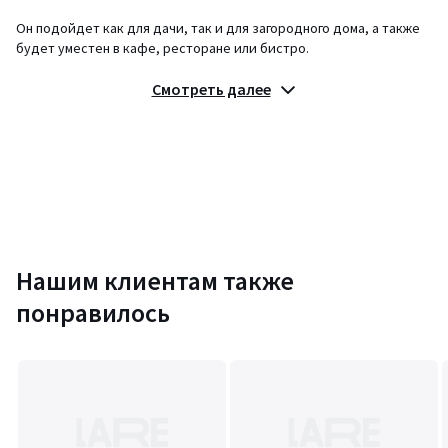
Он подойдет как для дачи, так и для загородного дома, а также
будет уместен в кафе, ресторане или бистро.
Описание
:
Смотреть далее
• Каркас стула сделан из прочного пластика, устойчивого к влаге
и перепадам температур.
• Максимальная нагрузка - до 150 кг.
Стулья стопируются, что делает их хранение и перевозку очень
простой.
Размер
:
• Длина: 51 см
Нашим клиентам также
• Ширина: 54 см
понравилось
• Высота: 77 см
• Сиденье: В45х Ш43.5 хГ43.5 см
• Нагрузка: 150 кг
• Вес: 5,6 кг
Размер и вес упаковки:
Одна упаковка