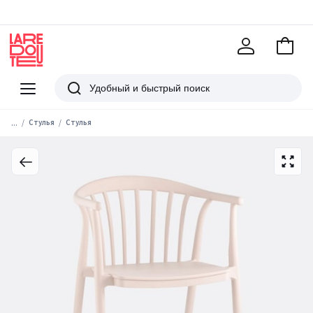
В
корзи
La
Redoute
Меню
Поиск
...
Стулья
Стулья