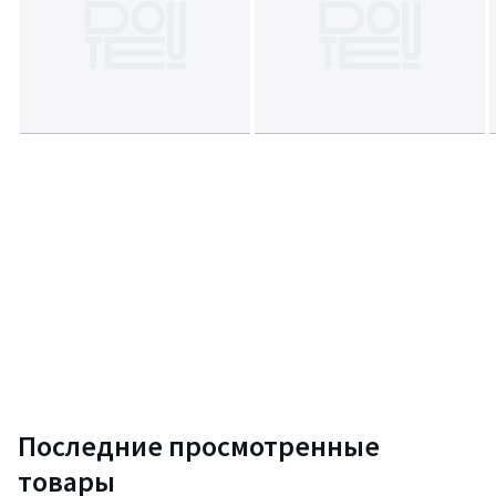
• Д72х Ш58 хВ93 см, 24,8 кг
Срок возврата 14 дней, гарантия 1 год.
Цвета
Бежевый, Белый, Голубой, Зеленый
Размеры
единый размер
Последние просмотренные
товары