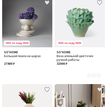
-55% по коду 5525
-55% по коду 5525
SO'HOME
SO'HOME
Количество
Большая пиала на шарах
Ваза аленький цветочек
цветов:
ручной работы
2
27400 ₽
32000 ₽