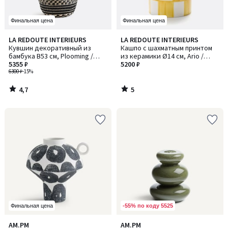
Финальная цена
Финальная цена
4,7
5
LA REDOUTE INTERIEURS
LA REDOUTE INTERIEURS
/ 5
/
Кувшин декоративный из
Кашпо с шахматным принтом
5
бамбука В53 см, Plooming /
из керамики Ø14 см, Ario /
Плумин
5355 ₽
Арио
5200 ₽
6300 ₽
-15%
4,7
5
/
/
5
5
-55% по коду 5525
Финальная цена
5
4,8
AM.PM
AM.PM