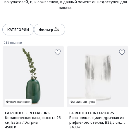
покупателей, и, к сожалению, в данный момент он недоступен для
gauche
droite
заказа.
КАТЕГОРИИ
Фильтр
211 товаров
Финальная цена
Финальная цена
4,6
4,7
LA REDOUTE INTERIEURS
LA REDOUTE INTERIEURS
/ 5
/ 5
Керамическая ваза, высота 26
Ваза прямая цилиндричная из
см, Estria / Эстриа
рифленого стекла, В22,5 см,
4500 ₽
Afa / Афа
3400 ₽