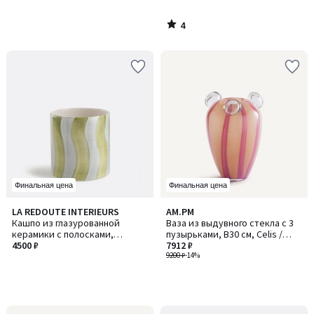
4
/
5
Финальная цена
Финальная цена
LA REDOUTE INTERIEURS
AM.PM
Кашпо из глазурованной
Ваза из выдувного стекла с 3
керамики с полосками,
пузырьками, В30 см, Celis /
диаметр 14 см, TOUMA / ТОУМА
4500 ₽
Селис
7912 ₽
9200 ₽
-14%