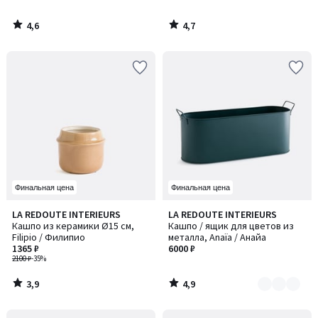
4,6
4,7
/
/
5
5
Финальная цена
Финальная цена
3,9
4,9
LA REDOUTE INTERIEURS
LA REDOUTE INTERIEURS
Количество
/ 5
/ 5
Кашпо из керамики Ø15 см,
Кашпо / ящик для цветов из
цветов:
Filipio / Филипио
металла, Anaïa / Анайа
2
1365 ₽
6000 ₽
2100 ₽
-35%
3,9
4,9
/
/
5
5