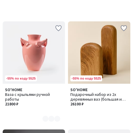
-55% по коду 5525
-55% по коду 5525
SO'HOME
SO'HOME
Количество
Ваза с крыльями ручной
Подарочный набор из 2х
цветов:
работы
деревянных ваз (большая и
2
21800 ₽
малая)
26100 ₽