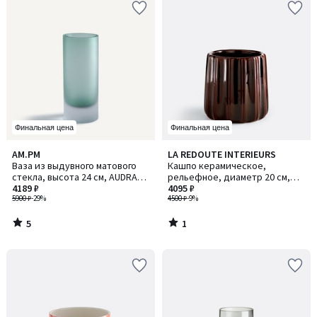
Финальная цена
Финальная цена
5
1
AM.PM
LA REDOUTE INTERIEURS
/
/
Ваза из выдувного матового
Кашпо керамическое,
5
5
стекла, высота 24 см, AUDRAN /
рельефное, диаметр 20 см,
ОДРАН
4189 ₽
LYNOA / ЛИНОА
4095 ₽
5900 ₽
-29%
4500 ₽
-9%
5
1
/
/
5
5