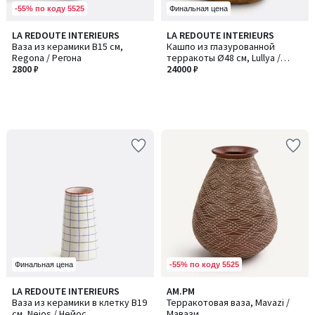
-55% по коду 5525
Финальная цена
LA REDOUTE INTERIEURS
LA REDOUTE INTERIEURS
Ваза из керамики В15 см,
Кашпо из глазурованной
Regona / Регона
терракоты Ø48 см, Lullya /
2800 ₽
Луля
24000 ₽
-55% по коду 5525
Финальная цена
LA REDOUTE INTERIEURS
AM.PM
Ваза из керамики в клетку В19
Терракотовая ваза, Mavazi /
см, Neios / Нейос
Мавази