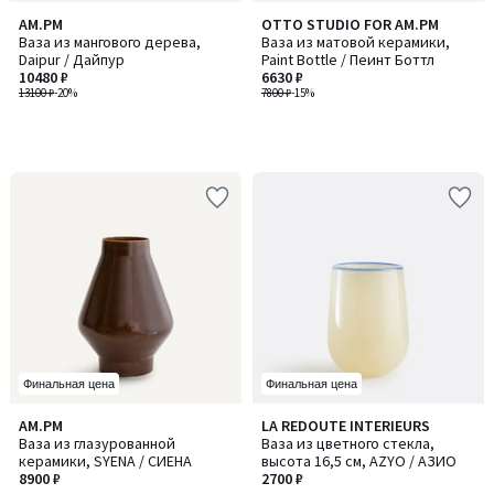
AM.PM
OTTO STUDIO FOR AM.PM
Ваза из мангового дерева,
Ваза из матовой керамики,
Daipur / Дайпур
Paint Bottle / Пеинт Боттл
10480 ₽
6630 ₽
13100 ₽
-20%
7800 ₽
-15%
Финальная цена
Финальная цена
4
AM.PM
LA REDOUTE INTERIEURS
/
Ваза из глазурованной
Ваза из цветного стекла,
5
керамики, SYENA / СИЕНА
высота 16,5 см, AZYO / АЗИО
8900 ₽
2700 ₽