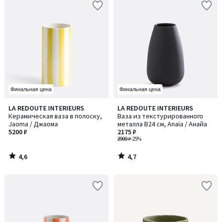
Финальная цена
Финальная цена
4,6
4,7
LA REDOUTE INTERIEURS
LA REDOUTE INTERIEURS
/ 5
/ 5
Керамическая ваза в полоску,
Ваза из текстурированного
Jaoma / Джаома
металла В24 см, Anaïa / Анайа
5200 ₽
2175 ₽
2900 ₽
-25%
4,6
4,7
/
/
5
5