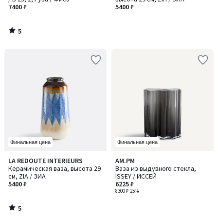
7400 ₽
5400 ₽
5
/
5
Финальная цена
Финальная цена
5
LA REDOUTE INTERIEURS
AM.PM
/
Керамическая ваза, высота 29
Ваза из выдувного стекла,
5
см, ZIA / ЗИА
ISSEY / ИССЕЙ
5400 ₽
6225 ₽
8300 ₽
-25%
5
/