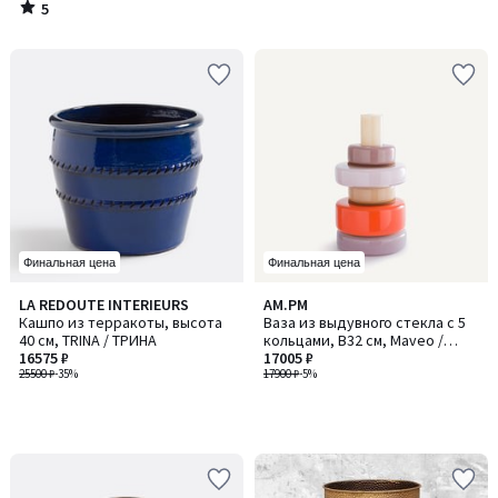
5
/
5
Финальная цена
Финальная цена
LA REDOUTE INTERIEURS
AM.PM
Кашпо из терракоты, высота
Ваза из выдувного стекла с 5
40 см, TRINA / ТРИНА
кольцами, В32 см, Maveo /
16575 ₽
Мавео
17005 ₽
25500 ₽
-35%
17900 ₽
-5%