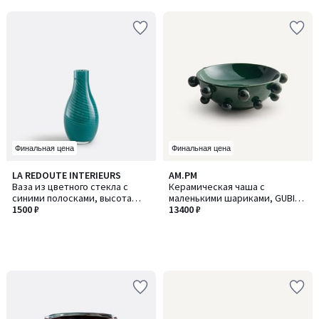
5
Финальная цена
Финальная цена
LA REDOUTE INTERIEURS
AM.PM
Ваза из цветного стекла с
Керамическая чаша с
синими полосками, высота
маленькими шариками, GUBIO
14,3 см, MARLIA / МАРЛИЯ
1500 ₽
/ ГАБИО
13400 ₽