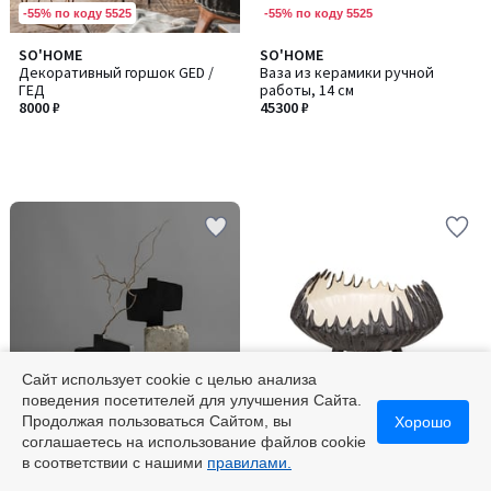
-55% по коду 5525
-55% по коду 5525
SO'HOME
SO'HOME
Декоративный горшок GED /
Ваза из керамики ручной
ГЕД
работы, 14 см
8000 ₽
45300 ₽
Сайт использует cookie с целью анализа
поведения посетителей для улучшения Сайта.
-55% по коду 5525
-55% по коду 5525
Продолжая пользоваться Сайтом, вы
Хорошо
соглашаетесь на использование файлов cookie
5
SO'HOME
SO'HOME
в соответствии с нашими
правилами.
/
Ваза из керамики
Керамическое блюдо на
5
ножках, Dionée / Дионэ