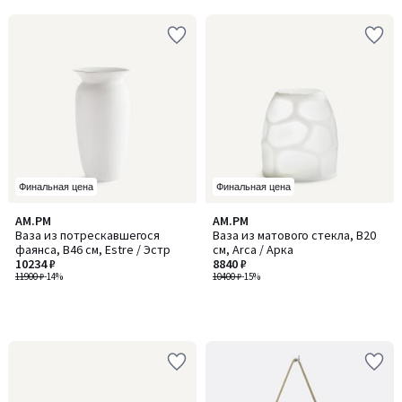
Финальная цена
Финальная цена
AM.PM
AM.PM
Ваза из потрескавшегося
Ваза из матового стекла, В20
фаянса, В46 см, Estre / Эстр
см, Arca / Арка
10234 ₽
8840 ₽
11900 ₽
-14%
10400 ₽
-15%