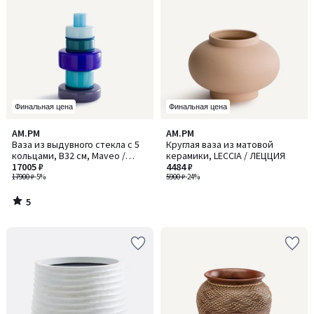
Финальная цена
Финальная цена
5
AM.PM
AM.PM
/
Ваза из выдувного стекла с 5
Круглая ваза из матовой
5
кольцами, В32 см, Maveo /
керамики, LECCIA / ЛЕЦЦИЯ
Мавео
17005 ₽
4484 ₽
17900 ₽
-5%
5900 ₽
-24%
5
/
5