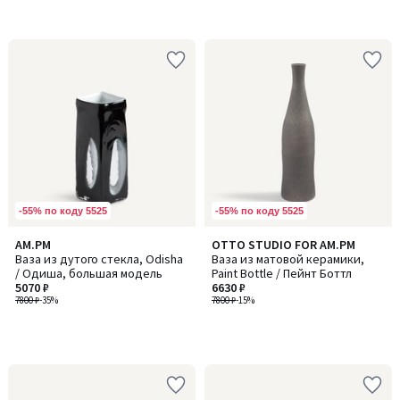
-55% по коду 5525
-55% по коду 5525
AM.PM
OTTO STUDIO FOR AM.PM
Ваза из дутого стекла, Odisha
Ваза из матовой керамики,
/ Одиша, большая модель
Paint Bottle / Пейнт Боттл
5070 ₽
6630 ₽
7800 ₽
-35%
7800 ₽
-15%