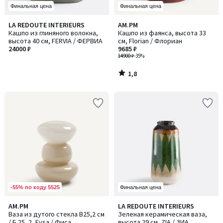
Финальная цена
Финальная цена
1,8
LA REDOUTE INTERIEURS
AM.PM
/ 5
Кашпо из глиняного волокна,
Кашпо из фаянса, высота 33
высота 40 см, FERVIA / ФЕРВИА
см, Florian / Флориан
24000 ₽
9685 ₽
14900 ₽
-35%
1,8
/
5
-55% по коду 5525
Финальная цена
5
AM.PM
LA REDOUTE INTERIEURS
/
Ваза из дутого стекла В25,2 см
Зеленая керамическая ваза,
5
/ Б 25, 2, Fysa / Фиса
высота 29 см, ZIA / ЗИА