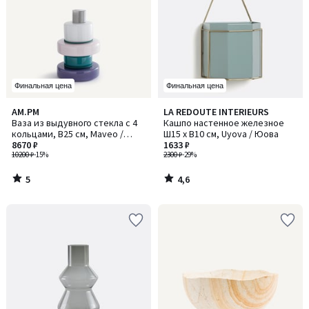
Финальная цена
Финальная цена
5
4,6
AM.PM
LA REDOUTE INTERIEURS
/
/ 5
Ваза из выдувного стекла с 4
Кашпо настенное железное
5
кольцами, В25 см, Maveo /
Ш15 x В10 см, Uyova / Юова
Мавео
8670 ₽
1633 ₽
10200 ₽
-15%
2300 ₽
-29%
5
4,6
/
/
5
5