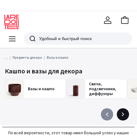
В
корзи
La
Redoute
Меню
Поиск
...
Предметы декора
Вазы и кашпо
Кашпо и вазы для декора
Свечи,
Вазы и кашпо
подсвечники,
диффузоры
Précédent
Suivant
-
-
défiler
défiler
По всей вероятности, этот товар имел большой успех у наших
à
à