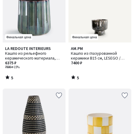
Финальная цена
Финальная цена
5
5
LA REDOUTE INTERIEURS
AM.PM
/
/
Кашпо из рельефного
Кашпо из глазурованной
5
5
керамического материала,
керамики В15 см, LESEGO /
диаметр 27 см, LYNOA / ЛИНОА
6375 ₽
ЛЕСЕГО
7400 ₽
7500 ₽
-15%
5
5
/
/
5
5