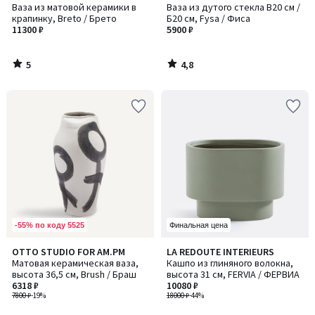
/
/ 5
Ваза из матовой керамики в
Ваза из дутого стекла В20 см /
5
крапинку, Breto / Брето
Б20 см, Fysa / Фиса
11300 ₽
5900 ₽
5
4,8
/
/
5
5
-55% по коду 5525
Финальная цена
OTTO STUDIO FOR AM.PM
LA REDOUTE INTERIEURS
Матовая керамическая ваза,
Кашпо из глиняного волокна,
высота 36,5 см, Brush / Браш
высота 31 см, FERVIA / ФЕРВИА
6318 ₽
10080 ₽
7800 ₽
-19%
18000 ₽
-44%