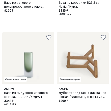
Ваза из матового
Ваза из керамики В25,5 см,
полупрозрачного стекла,
Nuvia / Нувиа
Topina / Топина
9100 ₽
1785 ₽
2100 ₽
-15%
Финальная цена
Финальная цена
5
AM.PM
AM.PM
/
Ваза из выдувного матового
Дубовая подставка для кашпо
5
стекла, AUDRAN / ОДРАН
Florian / Флориан, высота 23 и
3344 ₽
33 см, GRAYSON / ГРЕЙСОН
6800 ₽
4400 ₽
-24%