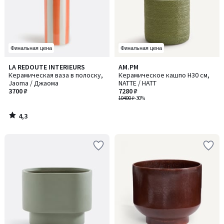
Финальная цена
Финальная цена
4,3
LA REDOUTE INTERIEURS
AM.PM
/ 5
Керамическая ваза в полоску,
Керамическое кашпо H30 см,
Jaoma / Джаома
NATTE / НАТТ
3700 ₽
7280 ₽
10400 ₽
-30%
4,3
/
5