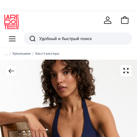
В
корзи
La
Redoute
Меню
Поиск
...
Купальники
Бюстгальтеры