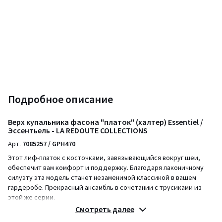
Подробное описание
Верх купальника фасона "платок" (халтер) Essentiel /
Эссентьель - LA REDOUTE COLLECTIONS
Арт.
7085257 / GPH470
Этот лиф-платок с косточками, завязывающийся вокруг шеи,
обеспечит вам комфорт и поддержку. Благодаря лаконичному
силуэту эта модель станет незаменимой классикой в вашем
гардеробе. Прекрасный ансамбль в сочетании с трусиками из
этой же серии.
Описание
Смотреть далее
• Верх от купальника