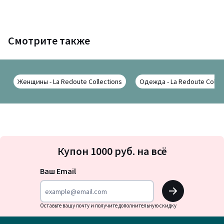
Смотрите также
Женщины - La Redoute Collections
Одежда - La Redoute Collec
Подписка
Купон 1000 руб. на всё
на
новости
Ваш Email
OK
Оставьте вашу почту и получите дополнительную скидку