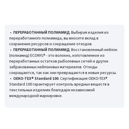
• Бюстгалтер фуляр, завязывающийся на шее
• Без вкладышей
• Классические косточки
• Однотонный
Состав и уход
•
ПЕРЕРАБОТАННЫЙ ПОЛИАМИД
. Выбирая изделия из
• Основной материал: 87% полиамид, 13% эластан
переработанного полиамида, вы вносите вклад в
• Подкладка: 87% полиэстер, 13% эластан
сохранение ресурсов и сокращение отходов.
• Основной материал: переработанный полиамид минимум 50%
•
ПЕРЕРАБОТАННЫЙ ПОЛИАМИД
. Восстановленный нейлон
• Машинная стирка при 30 °С на деликатном режиме
(полиамид) ECONYL® - это волокно, изготовленное из
• Не гладить, отбеливание запрещено
переработанных остатков рыболовных сетей и других
• Машинная сушка запрещена
забракованных нейлоновых материалов. Отходы
• Химчистка запрещена
сокращаются, так как они превращаются в новые ресурсы.
•
OEKO-TEX® Standard 100
. Сертификация OEKO-TEX®
Standard 100 гарантирует контроль вредных веществ в
текстильных изделиях благодаря независимой
Информация об экологических качествах и характеристиках
международной маркировке.
товара
• Происхождение производства (ткачество, окрашивание):
Италия
• Пошив: Албания
• Выделяет пластиковые микроволокна в окружающую среду при