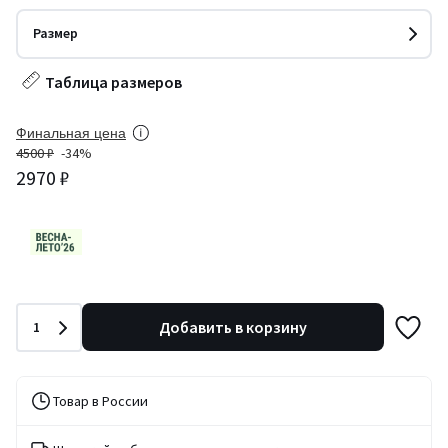
Размер
Таблица размеров
Финальная цена
4500 ₽
-34%
2970 ₽
Количество
Добавить в корзину
1
Товар в России