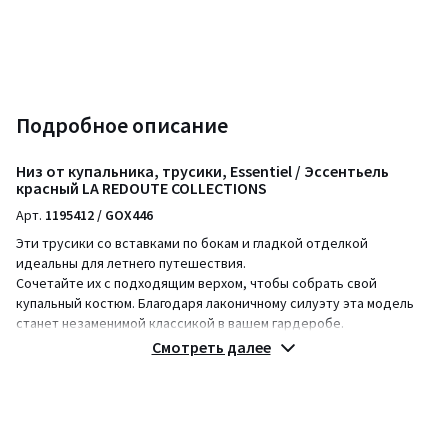
Подробное описание
Низ от купальника, трусики, Essentiel / Эссентьель
красный LA REDOUTE COLLECTIONS
Арт.
1195412 / GOX446
Эти трусики со вставками по бокам и гладкой отделкой
идеальны для летнего путешествия.
Сочетайте их с подходящим верхом, чтобы собрать свой
купальный костюм. Благодаря лаконичному силуэту эта модель
станет незаменимой классикой в вашем гардеробе.
Смотреть далее
Описание
• Низ от купальника
• Трусы-слипы
• Присборенные вставки по бокам