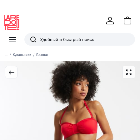
В
корзи
La
Redoute
Меню
Поиск
...
Купальники
Плавки