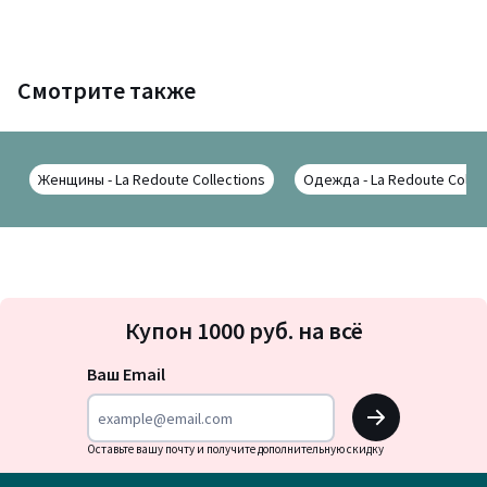
Смотрите также
Женщины - La Redoute Collections
Одежда - La Redoute Collec
Подписка
Купон 1000 руб. на всё
на
новости
Ваш Email
OK
Оставьте вашу почту и получите дополнительную скидку