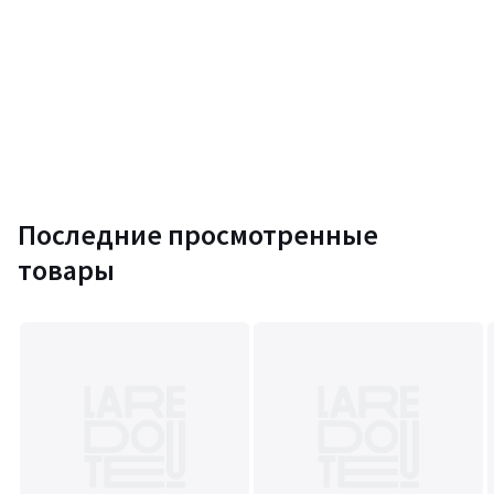
Цвета
Красный, Черный, Темно-синий, Оливковый
Размеры
34 (FR) - 40 (RUS), 36 (FR) - 42 (RUS), 38 (FR) - 44 (RUS), 40
(FR) - 46 (RUS), 42 (FR) - 48 (RUS), 44 (FR) - 50 (RUS), 46 (FR) - 52
(RUS)
Последние просмотренные
товары