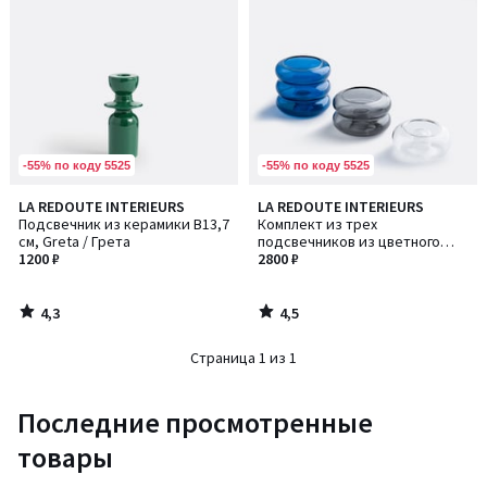
-55% по коду 5525
-55% по коду 5525
4,3
4,5
LA REDOUTE INTERIEURS
LA REDOUTE INTERIEURS
/ 5
/ 5
Подсвечник из керамики В13,7
Комплект из трех
см, Greta / Грета
подсвечников из цветного
1200 ₽
стекла, Leramo / Лерамо
2800 ₽
4,3
4,5
/
/
5
5
Страница 1 из 1
Последние просмотренные
товары