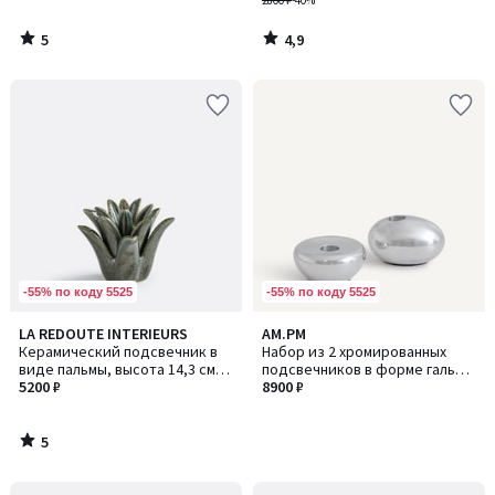
2800 ₽
-40%
5
4,9
/
/
5
5
-55% по коду 5525
-55% по коду 5525
5
LA REDOUTE INTERIEURS
AM.PM
/
Керамический подсвечник в
Набор из 2 хромированных
5
виде пальмы, высота 14,3 см,
подсвечников в форме гальки,
TROPIA / ТРОПИА
5200 ₽
AUDRY / ОДРИ
8900 ₽
5
/
5