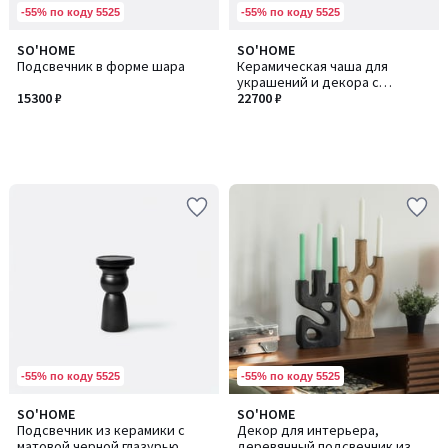
-55% по коду 5525
-55% по коду 5525
SO'HOME
SO'HOME
Подсвечник в форме шара
Керамическая чаша для
украшений и декора с
15300 ₽
графичной росписью
22700 ₽
-55% по коду 5525
-55% по коду 5525
SO'HOME
SO'HOME
Подсвечник из керамики с
Декор для интерьера,
матовой черной глазурью,
деревянный подсвечник из