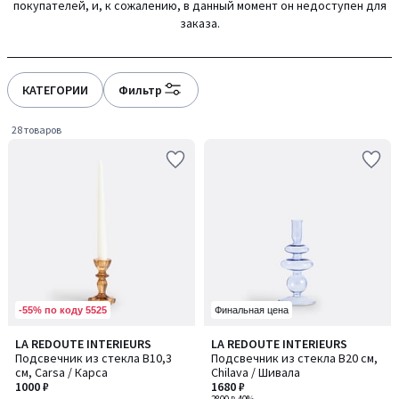
покупателей, и, к сожалению, в данный момент он недоступен для
заказа.
КАТЕГОРИИ
Фильтр
28 товаров
-55% по коду 5525
Финальная цена
5
4,9
LA REDOUTE INTERIEURS
LA REDOUTE INTERIEURS
/
/ 5
Подсвечник из стекла В10,3
Подсвечник из стекла В20 см,
5
см, Carsa / Карса
Chilava / Шивала
1000 ₽
1680 ₽