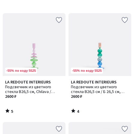
-55% по коду 5525
-55% по коду 5525
5
4
LA REDOUTE INTERIEURS
LA REDOUTE INTERIEURS
/
/
Подсвечник из цветного
Подсвечник из цветного
5
5
стекла В26,5 см, Chilava /
стекла В26,5 см / Б 26,5 см,
Шилава
2600 ₽
Chilava / Шилава
2600 ₽
5
4
/
/
5
5