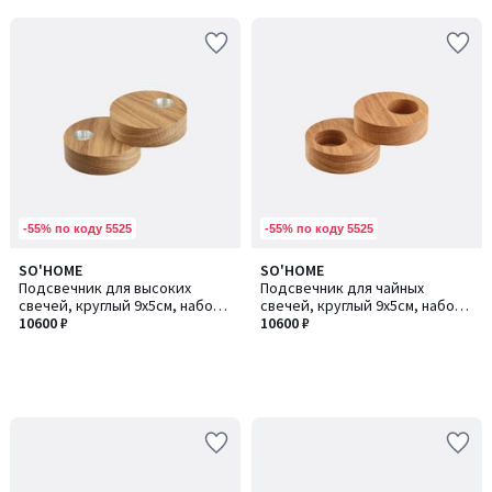
-55% по коду 5525
-55% по коду 5525
SO'HOME
SO'HOME
Подсвечник для высоких
Подсвечник для чайных
свечей, круглый 9х5см, набор
свечей, круглый 9х5см, набор
2шт
10600 ₽
2шт
10600 ₽