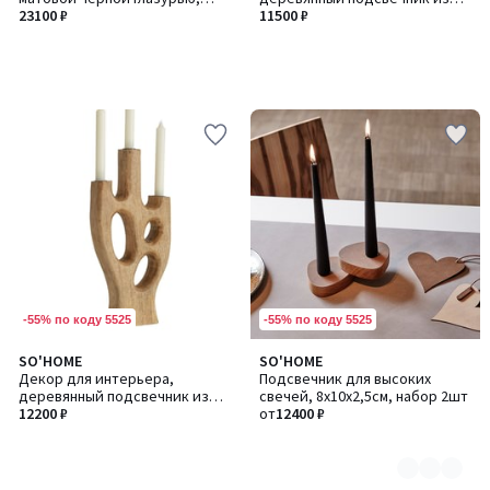
ручная работа
23100 ₽
манго
11500 ₽
-55% по коду 5525
-55% по коду 5525
SO'HOME
SO'HOME
Количество
Декор для интерьера,
Подсвечник для высоких
цветов:
деревянный подсвечник из
свечей, 8х10х2,5см, набор 2шт
5
манго
12200 ₽
от
12400 ₽