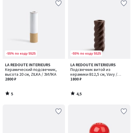
-55% по коду 5525
-55% по коду 5525
5
4,5
LA REDOUTE INTERIEURS
LA REDOUTE INTERIEURS
/
/ 5
Керамический подсвечник,
Подсвечник витой из
5
высота 20 см, ZILKA / ЗИЛКА
керамики В12,5 см, Vavy /
2800 ₽
Вейви
1800 ₽
5
4,5
/
/
5
5