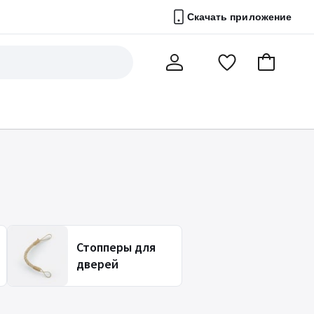
Скачать приложение
Перейти
В
Мой
в
корзину
счет
список
избранного
Стопперы для
дверей