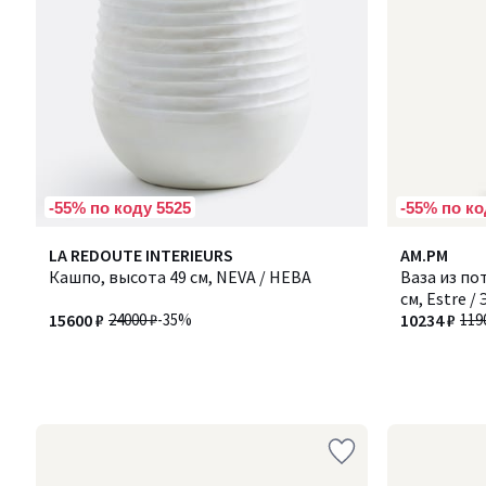
-55% по коду 5525
-55% по ко
LA REDOUTE INTERIEURS
AM.PM
Кашпо, высота 49 см, NEVA / НЕВА
Ваза из по
см, Estre /
15600 ₽
24000 ₽
-35%
10234 ₽
119