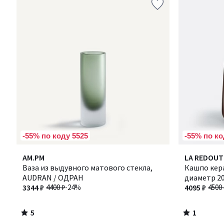
-55% по коду 5525
-55% по ко
5
1
AM.PM
LA REDOUT
/
/
Ваза из выдувного матового стекла,
Кашпо кер
5
5
AUDRAN / ОДРАН
диаметр 20
3344 ₽
4400 ₽
-24%
4095 ₽
4500 
5
1
/
/