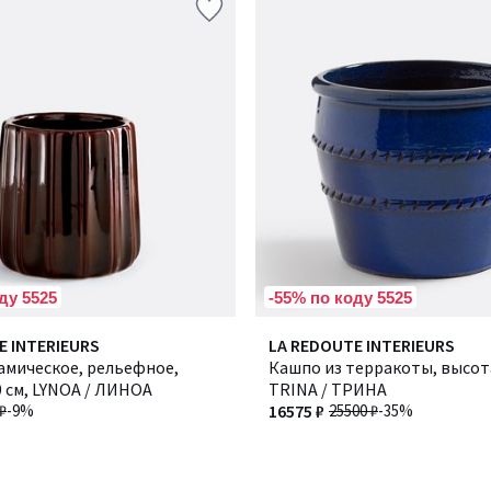
ду 5525
-55% по коду 5525
E INTERIEURS
LA REDOUTE INTERIEURS
амическое, рельефное,
Кашпо из терракоты, высота
 см, LYNOA / ЛИНОА
TRINA / ТРИНА
₽
-9%
16575 ₽
25500 ₽
-35%