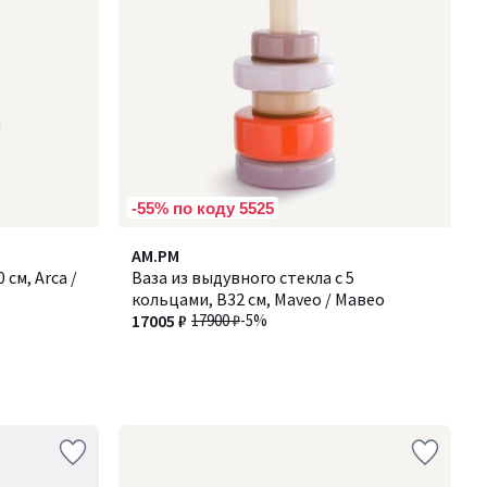
-55% по коду 5525
AM.PM
 см, Arca /
Ваза из выдувного стекла с 5
кольцами, В32 см, Maveo / Мавео
17005 ₽
17900 ₽
-5%