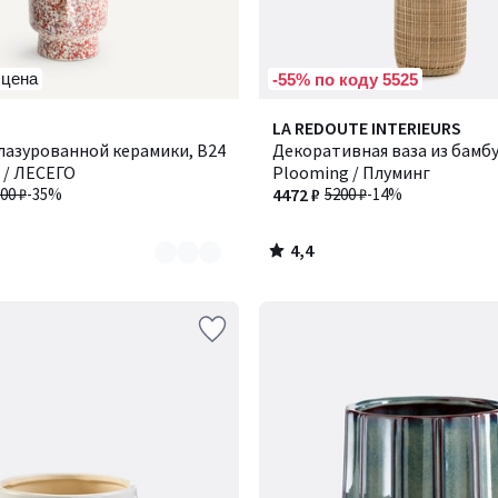
 цена
-55% по коду 5525
4,4
LA REDOUTE INTERIEURS
/ 5
лазурованной керамики, В24
Декоративная ваза из бамбук
 / ЛЕСЕГО
Plooming / Плуминг
00 ₽
-35%
4472 ₽
5200 ₽
-14%
4,4
/
5