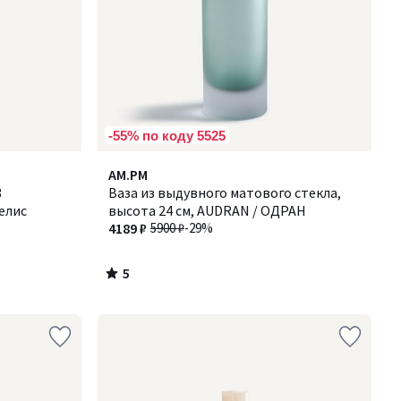
-55% по коду 5525
5
AM.PM
/
3
Ваза из выдувного матового стекла,
5
Селис
высота 24 см, AUDRAN / ОДРАН
4189 ₽
5900 ₽
-29%
5
/
5