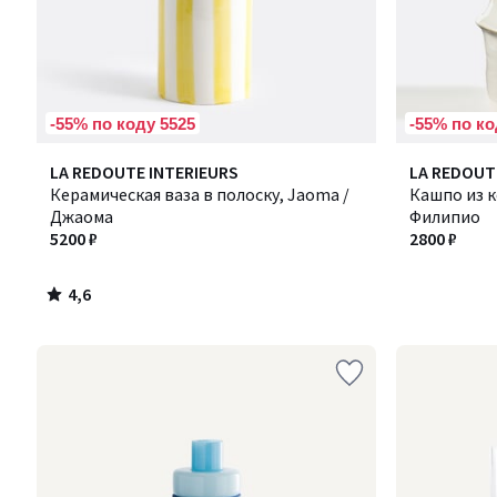
-55% по коду 5525
-55% по ко
4,6
LA REDOUTE INTERIEURS
Количество
LA REDOUT
/ 5
Керамическая ваза в полоску, Jaoma /
цветов:
Кашпо из ке
Джаома
2
Филипио
5200 ₽
2800 ₽
4,6
/
5