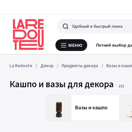
Поиск
Летний выбор д
МЕНЮ
Меню
La
Redoute
La Redoute
Декор
Предметы декора
Вазы и каш
Кашпо и вазы для декора
212
Вазы и кашпо