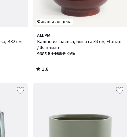
Финальная цена
1,8
AM.PM
/ 5
а, В32 см,
Кашпо из фаянса, высота 33 см, Florian
/ Флориан
9685 ₽
14900 ₽
-35%
1,8
/
5