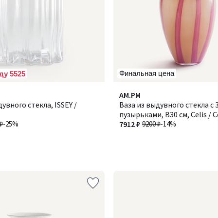
Финальная цена
ду 5525
AM.PM
увного стекла, ISSEY /
Ваза из выдувного стекла с 
пузырьками, В30 см, Celis / 
₽
-25%
7912 ₽
9200 ₽
-14%