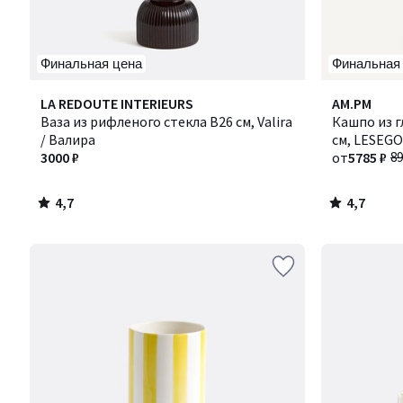
Финальная цена
Финальная
4,7
4,7
LA REDOUTE INTERIEURS
Количество
AM.PM
/ 5
/ 5
Ваза из рифленого стекла В26 см, Valira
цветов:
Кашпо из г
/ Валира
2
см, LESEGO
3000 ₽
от
5785 ₽
89
4,7
4,7
/
/
5
5