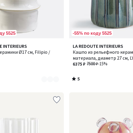
ду 5525
-55% по коду 5525
5
E INTERIEURS
LA REDOUTE INTERIEURS
/
рамики Ø17 см, Filipio /
Кашпо из рельефного керам
5
материала, диаметр 27 см, L
ЛИНОА
6375 ₽
7500 ₽
-15%
5
/
5