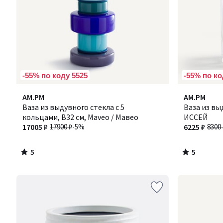
-55% по коду 5525
-55% по ко
5
5
AM.PM
AM.PM
/
/
Ваза из выдувного стекла с 5
Ваза из выд
5
5
кольцами, В32 см, Maveo / Мавео
ИССЕЙ
17005 ₽
17900 ₽
-5%
6225 ₽
8300 
5
5
/
/
5
5