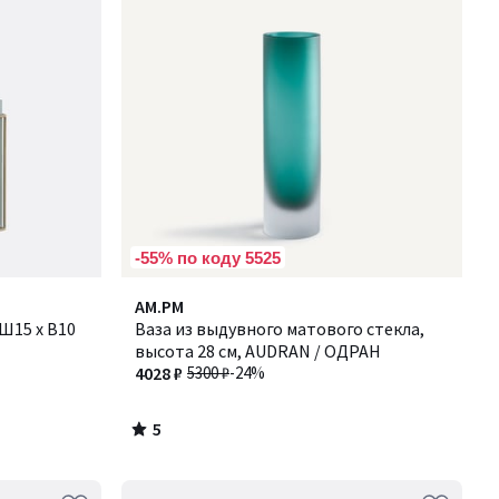
-55% по коду 5525
5
AM.PM
/
Ш15 x В10
Ваза из выдувного матового стекла,
5
высота 28 см, AUDRAN / ОДРАН
4028 ₽
5300 ₽
-24%
5
/
5