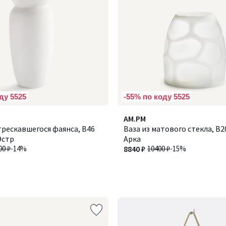
ду 5525
-55% по коду 5525
AM.PM
трескавшегося фаянса, В46
Ваза из матового стекла, В20
 Эстр
Арка
00 ₽
-14%
8840 ₽
10400 ₽
-15%