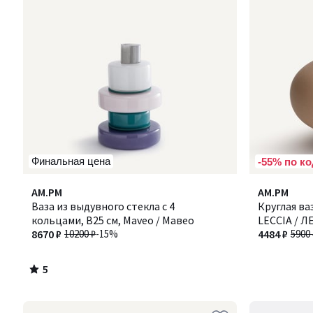
Финальная цена
-55% по ко
5
AM.PM
AM.PM
/
Ваза из выдувного стекла с 4
Круглая ва
5
кольцами, В25 см, Maveo / Мавео
LECCIA / 
8670 ₽
10200 ₽
-15%
4484 ₽
5900 
5
/
5