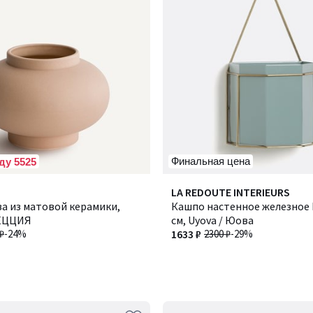
Финальная цена
ду 5525
LA REDOUTE INTERIEURS
за из матовой керамики,
Кашпо настенное железное 
ЛЕЦЦИЯ
см, Uyova / Юова
₽
-24%
1633 ₽
2300 ₽
-29%